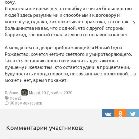
хочу.
Я длительное время делал ошибку и считал большинство
людей здесь разумными и способными к договору и
консенсусу, однако, как показывает практика, это не так... у
большинства из вас, что с одной, что с другой стороны
баррикад, звериный оскал и слюна от ненависти капает.
А между тем на дворе приближающийся Новый Год и
Рождество, хочется чего-то светлого и умиротворяющего.
Так что я оставляю попытки изменить здесь жизнь к
лучшему и желаю тем, кто остается удачи в процветании.
Буду постить иногда новости, не связанные с политикой… а
может и нет, время покажет.
Добавил
Mopok
10 Декабря 2020
news2
30 комментариев
Комментарии участников: