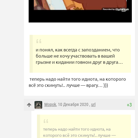
и понял, как всегда с запозданием, что
больше не хочу участвовать в вашей
грызне и кидании говном друг в друга…
теперь надо найти того идиота, на которого
всё это скинуть!.. лучше — врагу… )))
Mopok
, 10 Декабря 2020 ,
url
+3
теперь надо найти того идиота, на
которого всё это скинуть!.. лучше —