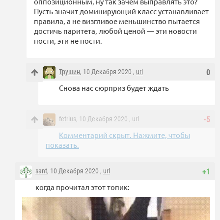
оппозиционным, ну так зачем выправлять это?
Пусть значит доминирующий класс устанавливает
правила, а не визгливое меньшинство пытается
достичь паритета, любой ценой — эти новости
пости, эти не пости.
Трушин
, 10 Декабря 2020 ,
url
0
Снова нас сюрприз будет ждать
fetrius
, 10 Декабря 2020 ,
url
-5
Комментарий скрыт. Нажмите, чтобы
показать.
sant
, 10 Декабря 2020 ,
url
+1
когда прочитал этот топик: