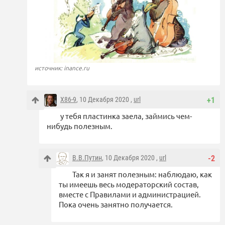
источник: inance.ru
X86-9
, 10 Декабря 2020 ,
url
+1
у тебя пластинка заела, займись чем-
нибудь полезным.
В.В.Путин
, 10 Декабря 2020 ,
url
-2
Так я и занят полезным: наблюдаю, как
ты имеешь весь модераторский состав,
вместе с Правилами и администрацией.
Пока очень занятно получается.