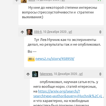
Ну мне до некоторой степени интересны
вопросы стрессоустойчивости и стратегии
выживания:)
X86-9
, 10 Декабря 2020 ,
url
0
Тут Лев Мучник как-то эксперименты
делал, но результаты так и не опубликовал.
Во —
news2.ru/story/458959/
48
fakenews
, 10 Декабря 2020 ,
url
0
опубликовал, научная сатья есть. у
него вообще норм. статей нтересных,
на
https://arxiv.org/search/?
searchtype=author&query=Muchnik%2C+L
,
и что характерно, на «свободных
новостях» был признан слишком