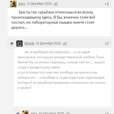
axes
, 10 Декабря 2020 ,
url
+2
Зря ты так серьёзно относишься ко всему
происходящему здесь. Я бы, конечно тоже всё
послал, но лабораторные мышки нынче стоят
дорого...
Mopok
, 10 Декабря 2020 ,
url
+7
не, я наоборот не серьезно… я сегодня
проснулся, послушал рождественский альбом Тони
Беннетта, за окном морозец, солнце светит… зашел
сюда и увидел кучу говна
и тут я понял что мне оно вообще не нужно и не
интересно… и вообще я сюда ходил как курильщик,
который от пагубной привычки отказаться не может.
а зачем?
axes
, 10 Декабря 2020 ,
url
+1