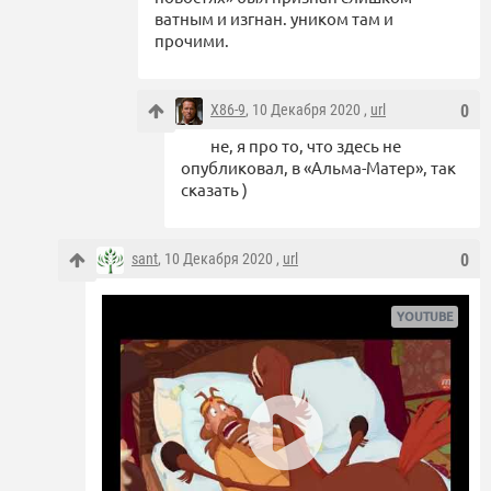
ватным и изгнан. уником там и
прочими.
X86-9
, 10 Декабря 2020 ,
url
0
не, я про то, что здесь не
опубликовал, в «Альма-Матер», так
сказать )
sant
, 10 Декабря 2020 ,
url
0