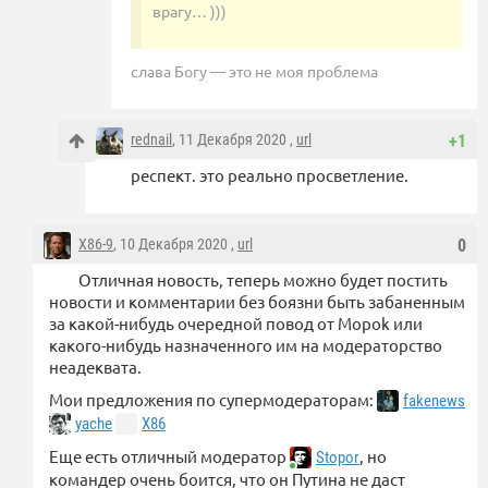
врагу… )))
слава Богу — это не моя проблема
rednail
, 11 Декабря 2020 ,
url
+1
респект. это реально просветление.
X86-9
, 10 Декабря 2020 ,
url
0
Отличная новость, теперь можно будет постить
новости и комментарии без боязни быть забаненным
за какой-нибудь очередной повод от Mopok или
какого-нибудь назначенного им на модераторство
неадеквата.
Мои предложения по супермодераторам:
fakenews
yache
X86
Еще есть отличный модератор
, но
Stopor
командер очень боится, что он Путина не даст