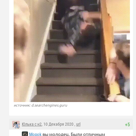
источник: d.searchengines.guru
Юлька с н2
, 10 Декабря 2020 ,
url
+5
вы молодец. Были отличным
Mopok