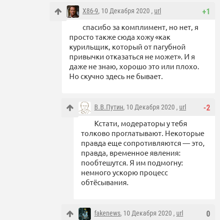
X86-9
, 10 Декабря 2020 ,
url
+1
спасибо за комплимент, но нет, я
просто также сюда хожу «как
курильщик, который от пагубной
привычки отказаться не может». И я
даже не знаю, хорошо это или плохо.
Но скучно здесь не бывает.
В.В.Путин
, 10 Декабря 2020 ,
url
-2
Кстати, модераторы у тебя
толково проглатывают. Некоторые
правда еще сопротивляются — это,
правда, временное явления:
пообтешутся. Я им подмогну:
немного ускорю процесс
обтёсывания.
fakenews
, 10 Декабря 2020 ,
url
0