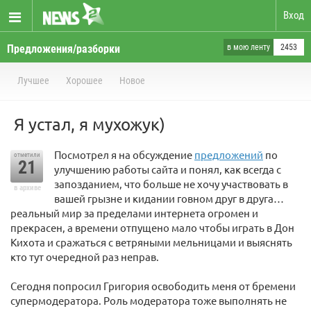
Вход
Предложения/разборки
в мою ленту
2453
Лучшее
Хорошее
Новое
Я устал, я мухожук)
Посмотрел я на обсуждение
предложений
по
отметили
21
улучшению работы сайта и понял, как всегда с
запозданием, что больше не хочу участвовать в
в архиве
вашей грызне и кидании говном друг в друга…
реальный мир за пределами интернета огромен и
прекрасен, а времени отпущено мало чтобы играть в Дон
Кихота и сражаться с ветряными мельницами и выяснять
кто тут очередной раз неправ.
Сегодня попросил Григория освободить меня от бремени
супермодератора. Роль модератора тоже выполнять не