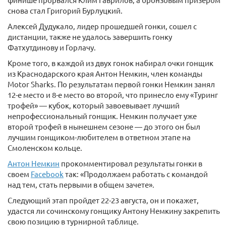
снова стал Григорий Бурлуцкий.
Алексей Дудукало, лидер прошедшей гонки, сошел с
дистанции, также не удалось завершить гонку
Фатхутдинову и Горлачу.
Кроме того, в каждой из двух гонок набирал очки гонщик
из Краснодарского края Антон Немкин, член команды
Motor Sharks. По результатам первой гонки Немкин занял
12-е место и 8-е место во второй, что принесло ему «Туринг
трофей» — кубок, который завоевывает лучший
непрофессиональный гонщик. Немкин получает уже
второй трофей в нынешнем сезоне — до этого он был
лучшим гонщиком-любителем в ответном этапе на
Смоленском кольце.
Антон Немкин
прокомментировал результаты гонки в
своем
Facebook
так: «Продолжаем работать с командой
над тем, стать первыми в общем зачете».
Следующий этап пройдет 22-23 августа, он и покажет,
удастся ли сочинскому гонщику Антону Немкину закрепить
свою позицию в турнирной таблице.