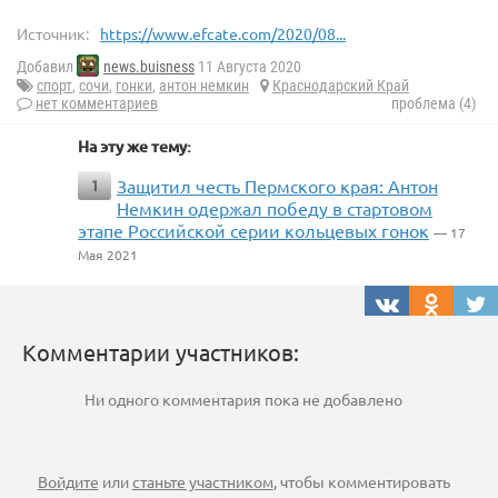
Источник:
https://www.efcate.com/2020/08...
Добавил
news.buisness
11 Августа 2020
спорт
,
сочи
,
гонки
,
антон немкин
Краснодарский Край
нет комментариев
проблема (4)
На эту же тему:
Защитил честь Пермского края: Антон
1
Немкин одержал победу в стартовом
этапе Российской серии кольцевых гонок
— 17
Мая 2021
Комментарии участников:
Ни одного комментария пока не добавлено
Войдите
или
станьте участником
, чтобы комментировать