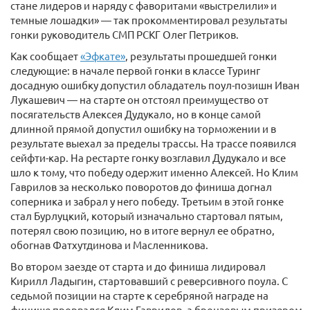
стане лидеров и наряду с фаворитами «выстрелили» и
темные лошадки» — так прокомментировал результаты
гонки руководитель СМП РСКГ Олег Петриков.
Как сообщает
«Эфкате»
, результаты прошедшей гонки
следующие: в начале первой гонки в классе Туринг
досадную ошибку допустил обладатель поул-позишн Иван
Лукашевич — на старте он отстоял преимущество от
посягательств Алексея Дудукало, но в конце самой
длинной прямой допустил ошибку на торможении и в
результате выехал за пределы трассы. На трассе появился
сейфти-кар. На рестарте гонку возглавил Дудукало и все
шло к тому, что победу одержит именно Алексей. Но Клим
Гаврилов за несколько поворотов до финиша догнал
соперника и забрал у него победу. Третьим в этой гонке
стал Бурлуцкий, который изначально стартовал пятым,
потерял свою позицию, но в итоге вернул ее обратно,
обогнав Фатхутдинова и Масленникова.
Во втором заезде от старта и до финиша лидировал
Кирилл Ладыгин, стартовавший с реверсивного поула. С
седьмой позиции на старте к серебряной награде на
финише прорвался Клим Гаврилов, а бронзовым призером