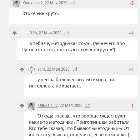
Юлька с н2
, 22 Мая 2020 ,
url
-3
Это очень круто.
X86
, 22 Мая 2020 ,
url
+4
у тебя че, методичка что-ли, где нечего про
Путина сказать, писать «это очень круто»?)
sant
, 22 Мая 2020 ,
url
+2
у неё на большее ни лексикона, ни
интеллекта не хватает...
Юлька с н2
, 22 Мая 2020 ,
url
-1
Откуда знаешь, что вообще существуют
какие-то методички? Пригожинцем работал?
Кто тебе сказал, что бывают «методички»? От
кого это услышал, поделись, если помнишь :)