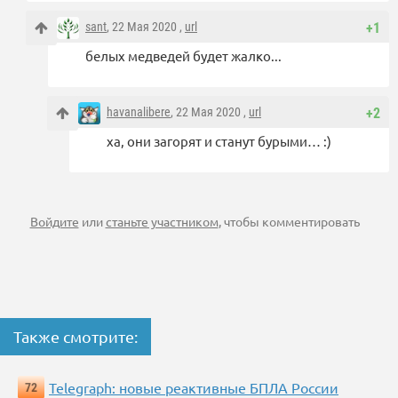
sant
, 22 Мая 2020 ,
url
+1
белых медведей будет жалко...
havanalibere
, 22 Мая 2020 ,
url
+2
ха, они загорят и станут бурыми… :)
Войдите
или
станьте участником
, чтобы комментировать
Также смотрите:
Telegraph: новые реактивные БПЛА России
72