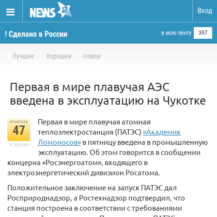
Вход
! Сделано в России
в мою ленту
397
Лучшее
Хорошее
Новое
Первая в мире плавучая АЭС
введена в эксплуатацию на Чукотке
Первая в мире плавучая атомная
отметили
47
теплоэлектростанция (ПАТЭС)
«Академик
Ломоносов»
в пятницу введена в промышленную
в архиве
эксплуатацию. Об этом говорится в сообщении
концерна «Росэнергоатом», входящего в
электроэнергетический дивизион Росатома.
Положительное заключение на запуск ПАТЭС дал
Росприроднадзор, а Ростехнадзор подтвердил, что
станция построена в соответствии с требованиями