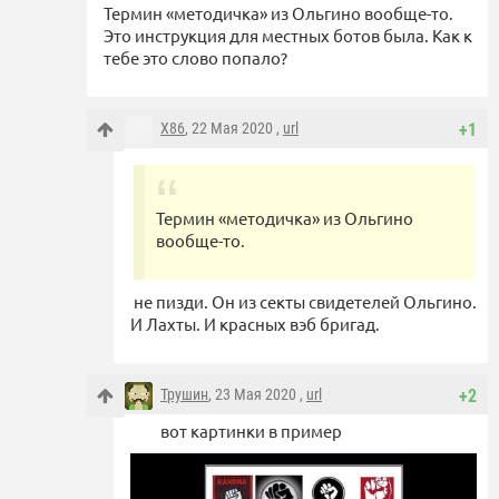
Термин «методичка» из Ольгино вообще-то.
Это инструкция для местных ботов была. Как к
тебе это слово попало?
X86
, 22 Мая 2020 ,
url
+1
Термин «методичка» из Ольгино
вообще-то.
не пизди. Он из секты свидетелей Ольгино.
И Лахты. И красных вэб бригад.
Трушин
, 23 Мая 2020 ,
url
+2
вот картинки в пример