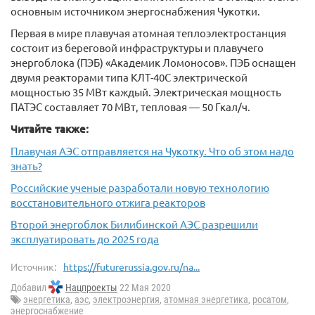
основным источником энергоснабжения Чукотки.
Первая в мире плавучая атомная теплоэлектростанция
состоит из береговой инфраструктуры и плавучего
энергоблока (ПЭБ) «Академик Ломоносов». ПЭБ оснащен
двумя реакторами типа КЛТ-40С электрической
мощностью 35 МВт каждый. Электрическая мощность
ПАТЭС составляет 70 МВт, тепловая — 50 Гкал/ч.
Читайте также:
Плавучая АЭС отправляется на Чукотку. Что об этом надо
знать?
Российские ученые разработали новую технологию
восстановительного отжига реакторов
Второй энергоблок Билибинской АЭС разрешили
эксплуатировать до 2025 года
Источник:
https://futurerussia.gov.ru/na...
Добавил
Нацпроекты
22 Мая 2020
энергетика
,
аэс
,
электроэнергия
,
атомная энергетика
,
росатом
,
энергоснабжение