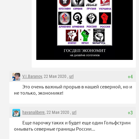
V.I.Baranov
, 22 Мая 2020 ,
url
+4
Это очень важный прорыв в нашей северной, но и
не только, экономике!
havanalibere
, 22 Мая 2020 ,
url
+3
Еще парочку таких и будет еще один Гольфстрим
омывать северные границы России...