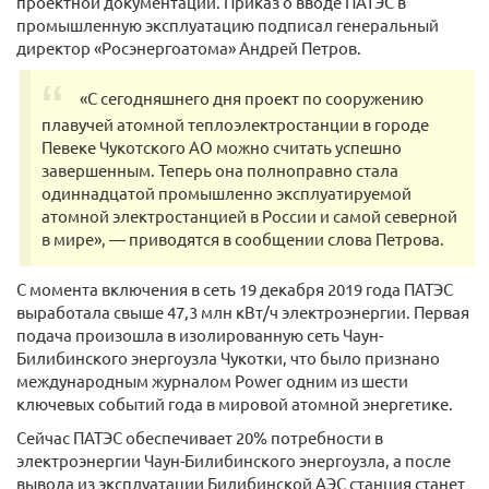
проектной документации. Приказ о вводе ПАТЭС в
промышленную эксплуатацию подписал генеральный
директор «Росэнергоатома» Андрей Петров.
«С сегодняшнего дня проект по сооружению
плавучей атомной теплоэлектростанции в городе
Певеке Чукотского АО можно считать успешно
завершенным. Теперь она полноправно стала
одиннадцатой промышленно эксплуатируемой
атомной электростанцией в России и самой северной
в мире», — приводятся в сообщении слова Петрова.
С момента включения в сеть 19 декабря 2019 года ПАТЭС
выработала свыше 47,3 млн кВт/ч электроэнергии. Первая
подача произошла в изолированную сеть Чаун-
Билибинского энергоузла Чукотки, что было признано
международным журналом Power одним из шести
ключевых событий года в мировой атомной энергетике.
Сейчас ПАТЭС обеспечивает 20% потребности в
электроэнергии Чаун-Билибинского энергоузла, а после
вывода из эксплуатации Билибинской АЭС станция станет