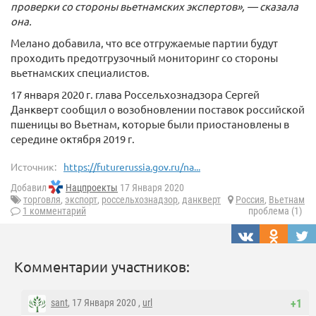
проверки со стороны вьетнамских экспертов», — сказала
она.
Мелано добавила, что все отгружаемые партии будут
проходить предотгрузочный мониторинг со стороны
вьетнамских специалистов.
17 января 2020 г. глава Россельхознадзора Сергей
Данкверт сообщил о возобновлении поставок российской
пшеницы во Вьетнам, которые были приостановлены в
середине октября 2019 г.
Источник:
https://futurerussia.gov.ru/na...
Добавил
Нацпроекты
17 Января 2020
торговля
,
экспорт
,
россельхознадзор
,
данкверт
Россия
,
Вьетнам
1 комментарий
проблема (1)
Комментарии участников:
sant
, 17 Января 2020 ,
url
+1