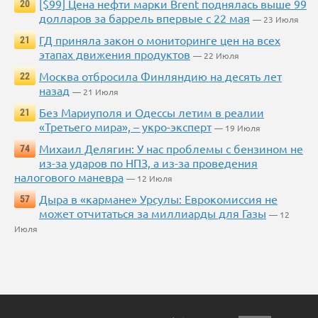
[$99] Цена нефти марки Brent поднялась выше 99
20
долларов за баррель впервые с 22 мая
— 23 Июля
ГД приняла закон о мониторинге цен на всех
21
этапах движения продуктов
— 22 Июля
Москва отбросила Финляндию на десять лет
22
назад
— 21 Июля
Без Мариуполя и Одессы летим в реалии
21
«Третьего мира», – укро-эксперт
— 19 Июля
Михаил Делягин: У нас проблемы с бензином не
74
из-за ударов по НПЗ, а из-за проведения
налогового маневра
— 12 Июля
Дыра в «кармане» Урсулы: Еврокомиссия не
57
может отчитаться за миллиарды для Газы
— 12
Июля