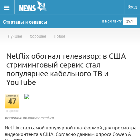
Вход
Стартапы и сервисы
в мою ленту
2571
Лучшее
Хорошее
Новое
Netflix обогнал телевизор: в США
стриминговый сервис стал
популярнее кабельного ТВ и
YouTube
отметили
47
в архиве
источник: im.kommersant.ru
Netflix стал самой популярной платформой для просмотра
видеоконтента в США. Согласно данным опроса Cowen &