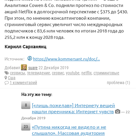
Аналитики Cowen & Co. подняли прогноз по стоимости
акций Netflix в долгосрочной перспективе с $375 до $430.
При этом, по мнению консалтинговой компании,
стриминговый сервис увеличит число международных
подписчиков с 83,6 млн человек по итогам 2018 года до
255,2 млн к концу 2028 года.
Кирилл Сарханянц
Источник:
https://www.kommersant.ru/doc/...
Добавил
suare
22 Декабря 2019
сервисы
,
телевидение
,
сервис
,
youtube
,
netflix
,
стриминговые
Сша
1 комментарий
проблема (1)
На эту же тему:
[«лишь пожелав»] Интернету вещей
8
нашли преемника: Интернет чувств
— 22
Декабря 2019
«Путина никогда не видело и не
23
слышало». Массовая аудитория