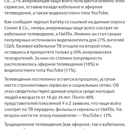
Co., 27% американцев чаще всего пользуются именно этим
сервисом, оставив позади кабельное и эфирное
телевидение, а также видеохостинги типа YouTube.
Как сообщает журнал Variety со ссылкой на данные опроса
Cowen & Co., теперь американцы чаще всего смотрят не
кабельное телевидение, а Netflix. Именно он стал самым
популярным источником видеоконтента для 27% жителей
США. Базовое кабельное ТВ отошло на второй план,
оставшись в приоритете только у 20% американских
телезрителей. За ним по степени популярности
расположились эфирное телевидение (18%) и
видеохостинги типа YouTube (11%).
Телевидение постепенно остается в прошлом, уступая
место стриминговым сервисам и социальным сетям. Об
этом свидетельствуют данные опроса среди молодых
людей в возрасте от 18 до 34 лет. Почти 40%
представителей поколений Y и Z заявили, что чаще всего
смотрят по ТВ передачи, фильмы и сериалы от Netflix. На
втором месте по этому показателю — YouTube с 17%.
Традиционное телевидение (как эфирное, так и кабельное,