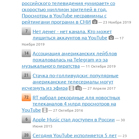
российского телевидения «умирает» со
скоростью миллион зрителей в год.
Просмотры в YouTube несравнимы с
рейтингами программ в СМИ
— 23 Ноября 2019
Нет денег - нет канала. Кто может
7
лишиться аккаунтов на YouTube
— 17
Ноября 2019
Ассоциация американских лейблов
14
пожаловалась на Telegram из-за
музыкального пиратства
— 11 Октября 2019
Стачка по-голливудски: популярные
21
американские телесериалы могут
исчезнуть из эфира
— 27 Апреля 2017
2
RT набрал рекордные для новостных
72
телеканалов 4 млрд просмотров на
YouTube
— 27 Октября 2016
Apple Music стал доступен в России
6
— 30
Июня 2015
Сегодня YouTube исполняется 5 лет
20
— 23