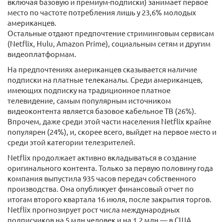
включая базовую и премиум-подписки) занимает первое
место по частоте потребления лишь у 23,6% молодых
американцев.
Остальные отдают предпочтение стриминговым сервисам
(Netflix, Hulu, Amazon Prime), социальным сетям и другим
видеоплатформам.
На предпочтениях американцев сказывается наличие
подписки на платные телеканалы. Среди американцев,
имеющих подписку на традиционное платное
телевидение, самым популярным источником
видеоконтента является базовое кабельное ТВ (26%).
Впрочем, даже среди этой части населения Netflix крайне
популярен (24%), и, скорее всего, выйдет на первое место и
среди этой категории телезрителей.
Netflix продолжает активно вкладываться в создание
оригинального контента. Только за первую половину года
компания выпустила 935 часов передач собственного
производства. Она опубликует финансовый отчет по
итогам второго квартала 16 июля, после закрытия торгов.
Netflix прогнозирует рост числа международных
подписчиков на 5 млн человек и на 1,2 млн — в США.