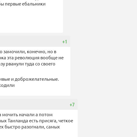
 бы первые ебальники
+1
о замочили, конечно, но в
ока эта революция вообще не
зу рванули туда со своего
чивые и доброжелательные.
сходили
+7
га мочить начали а потом
ных Таиланда есть присяга, четкое
сех быстро разогнали, самых