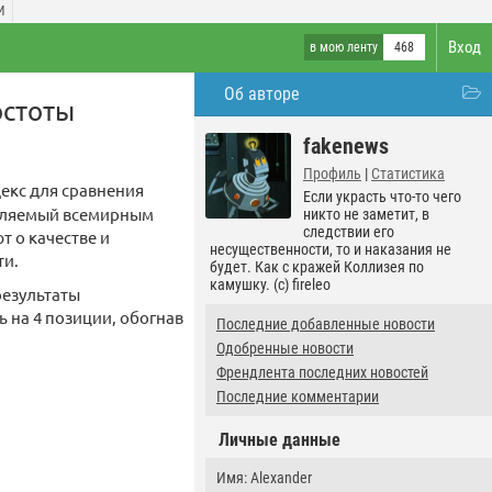
И
Вход
в мою ленту
468
Об авторе
остоты
fakenews
Профиль
|
Статистика
ндекс для сравнения
Если украсть что-то чего
авляемый всемирным
никто не заметит, в
следствии его
т о качестве и
несущественности, то и наказания не
ти.
будет. Как с кражей Коллизея по
камушку. (c) fireleo
 результаты
 на 4 позиции, обогнав
Последние добавленные новости
Одобренные новости
Френдлента последних новостей
Последние комментарии
Личные данные
Имя: Alexander