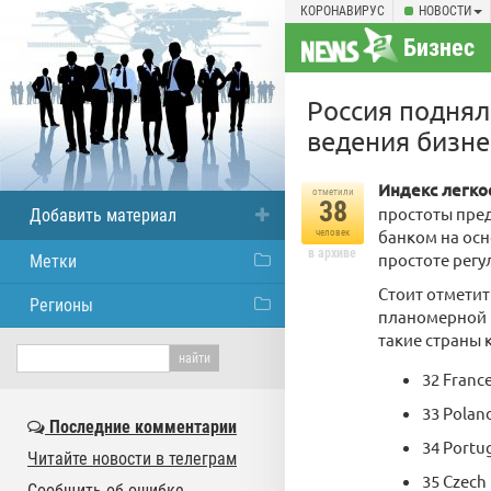
КОРОНАВИРУС
НОВОСТИ
Бизнес
Россия поднял
ведения бизне
Индекс легко
отметили
38
простоты пре
Добавить материал
банком на осн
человек
в архиве
простоте регу
Метки
Стоит отметить
Регионы
планомерной р
такие страны 
32 Franc
33 Polan
Последние комментарии
34 Portu
Читайте новости в телеграм
35 Czech
Сообщить об ошибке