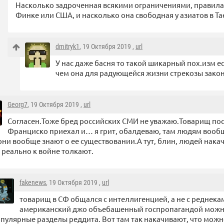
Насколько задроченная всякими ограничениями, правилам
Финке или США, и насколько она свободная у азиатов в Та
dmitryk1
, 19 Октября 2019 ,
url
У нас даже басня то такой шикарный пох.изм ес
чем она для радующейся жизни стрекозы зако
Georg7
, 19 Октября 2019 ,
url
Согласен.Тоже бред российских СМИ не уважаю.Товарищ пос
Франциско приехал и… я грит, обалдеваю, там людям вообщ
они вообще знают о ее существовании.А тут, блин, людей накач
 реально к войне толкают.
fakenews
, 19 Октября 2019 ,
url
товарищ в СФ общался с интеллигенцией, а не с реднека
американский джо объебашенный госпропагандой можн
пулярные разделы реддита. Вот там так накачивают, что можн