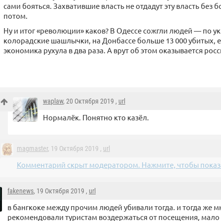
сами бояться. Захватившие власть не отдадут эту власть без 
потом.
Ну и итог «революции» каков? В Одессе сожгли людей — по у
колорадские шашлычки, на Донбассе больше 13 000 убитых,
экономика рухула в два раза. А врут об этом оказывается рос
waplaw
, 20 Октября 2019 ,
url
Нормалёк. Понятно кто казёл.
magmaster
, 19 Октября 2019 ,
url
Комментарий скрыт модератором. Нажмите, чтобы показа
fakenews
, 19 Октября 2019 ,
url
в бангкоке между прочим людей убивали тогда. и тогда же м
рекомендовали туристам воздержаться от посещения, мало л