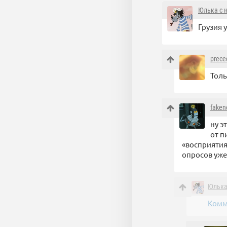
Юлька с 
Грузия 
prece
Толь
fake
ну э
от п
«восприятия
опросов уже
Юлька
Комм