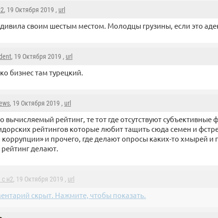
н2
, 19 Октября 2019 ,
url
удивила своим шестым местом. Молодцы грузины, если это аде
dent
, 19 Октября 2019 ,
url
ко бизнес там турецкий.
news
, 19 Октября 2019 ,
url
то вычисляемый рейтинг, те тот где отсутствуют субъективные 
идорских рейтингов которые любит тащить сюда семен и фстр
 коррупции» и прочего, где делают опросы каких-то хмырей и 
 рейтинг делают.
 с н2
, 19 Октября 2019 ,
url
ентарий скрыт. Нажмите, чтобы показать.