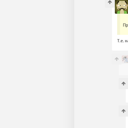
Пр
Т.е. 