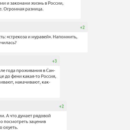
и и законами жизнь в России,
е. Огромная разница.
+2
ть: «стрекоза и муравей». Напомнить,
нчилась?
+3
ле года проживания в Сан-
е до фени какая-то Россия,
ивают, накачивают, как-
+2
ми. А что думает рядовой
о посмотреть заценив
о охуеть.