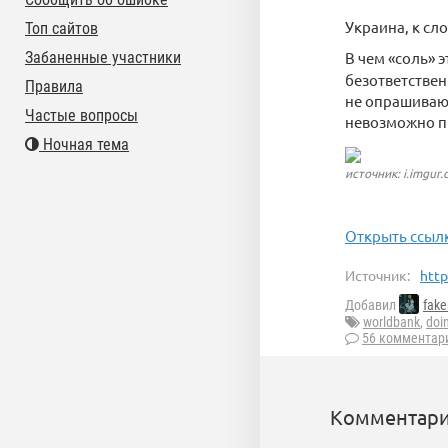
Украина, к сло
Топ сайтов
Забаненные участники
В чем «соль» э
безответствен
Правила
не опрашивают
Частые вопросы
невозможно п
Ночная тема
источник: i.imgur
Открыть ссылк
Источник:
http
Добавил
fak
worldbank
,
doi
56 комментар
Комментари