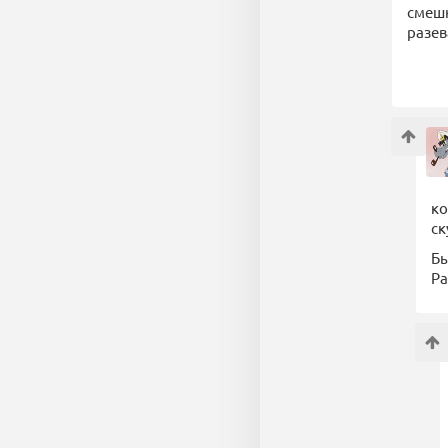
смешн
разев
ко
ск
Бы
Ра