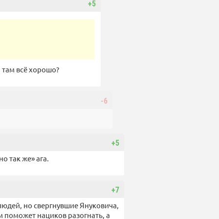
+5
и там всё хорошо?
-6
+5
но так же» ага.
+7
юдей, но свергнувшие Януковича,
им поможет нациков разогнать, а