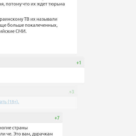
боя, потому что их ждет тюрьма
краинскому ТВ их называли
 еще больше покалеченных,
сийские СМИ.
+1
+3
ть (18+).
+7
ногие страны
и че. Это вам, дурачкам