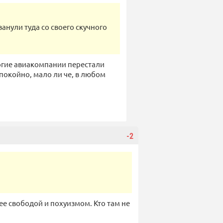
ванули туда со своего скучного
многие авиакомпании перестали
 спокойно, мало ли че, в любом
-2
ее свободой и похуизмом. Кто там не