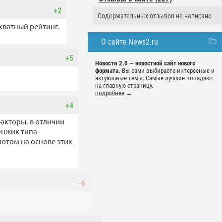
+2
Содержательных отзывов не написано
кватный рейтинг.
О сайте News2.ru
+5
Новости 2.0 — новостной сайт нового
формата.
Вы сами выбираете интересные и
актуальные темы. Самые лучшие попадают
на главную страницу.
подробнее
→
+4
факторы. в отличии
енжик типа
потом на основе этих
-6