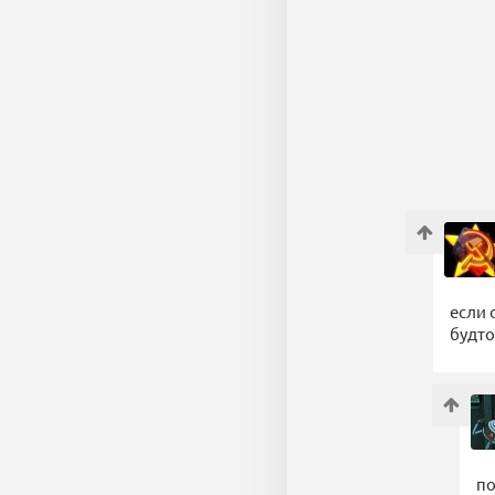
если 
будто
по