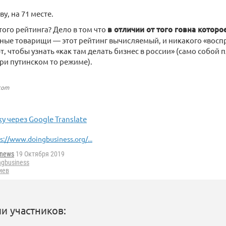
ву, на 71 месте.
того рейтинга? Дело в том что
в отличии от того говна котор
ные товарищи — этот рейтинг вычисляемый, и никакого «воспр
, чтобы узнать «как там делать бизнес в россии» (само собой п
ри путинском то режиме).
.com
у через Google Translate
s://www.doingbusiness.org/...
enews
19 Октября 2019
ngbusiness
иев
и участников: