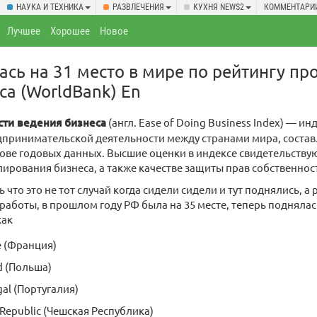
НАУКА И ТЕХНИКА
РАЗВЛЕЧЕНИЯ
КУХНЯ NEWS2
КОММЕНТАРИ
Лучшее
Хорошее
Новое
ась на 31 место в мире по рейтингу пр
са (WorldBank)
En
сти ведения бизнеса
(англ. Ease of Doing Business Index) — и
дпринимательской деятельности между странами мира, сост
ове годовых данных. Высшие оценки в индексе свидетельствую
лирования бизнеса, а также качестве защиты прав собственнос
 что это не тот случай когда сидели сидели и тут поднялись, а
аботы, в прошлом году РФ была на 35 месте, теперь поднялась
как
e (Франция)
d (Польша)
gal (Португалия)
 Republic (Чешская Республика)