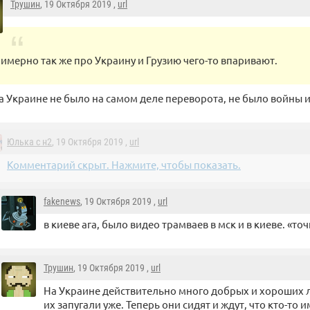
Трушин
, 19 Октября 2019 ,
url
имерно так же про Украину и Грузию чего-то впаривают.
на Украине не было на самом деле переворота, не было войны 
Юлька с н2
, 19 Октября 2019 ,
url
Комментарий скрыт. Нажмите, чтобы показать.
fakenews
, 19 Октября 2019 ,
url
в киеве ага, было видео трамваев в мск и в киеве. «точ
Трушин
, 19 Октября 2019 ,
url
На Украине действительно много добрых и хороших л
их запугали уже. Теперь они сидят и ждут, что кто-то 