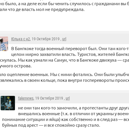
о было, а на деле если бы ченить случилось с гражданами вы
али что де власть мол не предупреждала.
Юлька с н2
, 19 Октября 2019 ,
url
В Бангкоке тогда военный переворот был. Они там кого-т
целом мирно захватили власть. Туристов, жителей Бангк
снулась. Мы как узнали на Самуи, что в Бангкоке движуха — сра
учного острова.
ло оцепление военных. Мы с ними фотались. Они были улыб
звлекались в своем кольце, пока внутри госперевороты прои
fakenews
, 19 Октября 2019 ,
url
не они там кого-то замочили, а протестанты друг дру
вмешались военные (т.к. в отличии от украины у воен
понимание ситуации и яйца) как собственно и в след раз — в
буйных под арест — и все спокойно сразу стало.