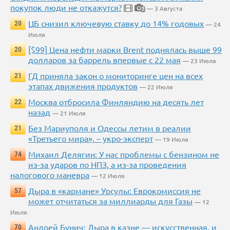
покупок люди не откажутся?
— 3 Августа
7
ЦБ снизил ключевую ставку до 14% годовых
20
— 24
Июля
[$99] Цена нефти марки Brent поднялась выше 99
20
долларов за баррель впервые с 22 мая
— 23 Июля
ГД приняла закон о мониторинге цен на всех
21
этапах движения продуктов
— 22 Июля
Москва отбросила Финляндию на десять лет
22
назад
— 21 Июля
Без Мариуполя и Одессы летим в реалии
21
«Третьего мира», – укро-эксперт
— 19 Июля
Михаил Делягин: У нас проблемы с бензином не
74
из-за ударов по НПЗ, а из-за проведения
налогового маневра
— 12 Июля
Дыра в «кармане» Урсулы: Еврокомиссия не
57
может отчитаться за миллиарды для Газы
— 12
Июля
Андрей Бунич: Дыра в казне — искусственная, и
70