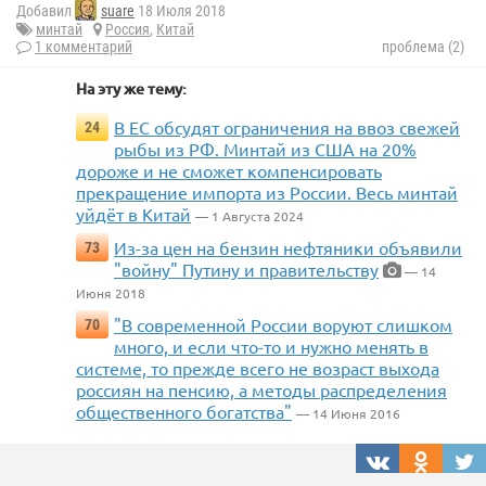
Добавил
suare
18 Июля 2018
минтай
Россия
,
Китай
1 комментарий
проблема (2)
На эту же тему:
В ЕС обсудят ограничения на ввоз свежей
24
рыбы из РФ. Минтай из США на 20%
дороже и не сможет компенсировать
прекращение импорта из России. Весь минтай
уйдёт в Китай
— 1 Августа 2024
Из-за цен на бензин нефтяники объявили
73
"войну" Путину и правительству
— 14
Июня 2018
"В современной России воруют слишком
70
много, и если что-то и нужно менять в
системе, то прежде всего не возраст выхода
россиян на пенсию, а методы распределения
общественного богатства"
— 14 Июня 2016