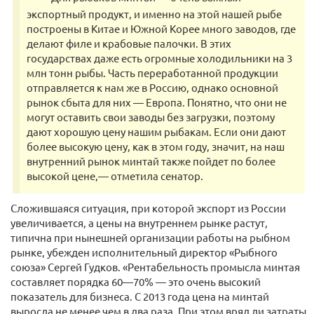
экспортный продукт, и именно на этой нашей рыбе
построены в Китае и Южной Корее много заводов, где
делают филе и крабовые палочки. В этих
государствах даже есть огромные холодильники на 3
млн тонн рыбы. Часть переработанной продукции
отправляется к нам же в Россию, однако основной
рынок сбыта для них — Европа. Понятно, что они не
могут оставить свои заводы без загрузки, поэтому
дают хорошую цену нашим рыбакам. Если они дают
более высокую цену, как в этом году, значит, на наш
внутренний рынок минтай также пойдет по более
высокой цене,— отметила сенатор.
Сложившаяся ситуация, при которой экспорт из России
увеличивается, а цены на внутреннем рынке растут,
типична при нынешней организации работы на рыбном
рынке, убежден исполнительный директор «Рыбного
союза» Сергей Гудков. «Рентабельность промысла минтая
составляет порядка 60—70% — это очень высокий
показатель для бизнеса. С 2013 года цена на минтай
выросла не менее чем в два раза. При этом вряд ли затраты