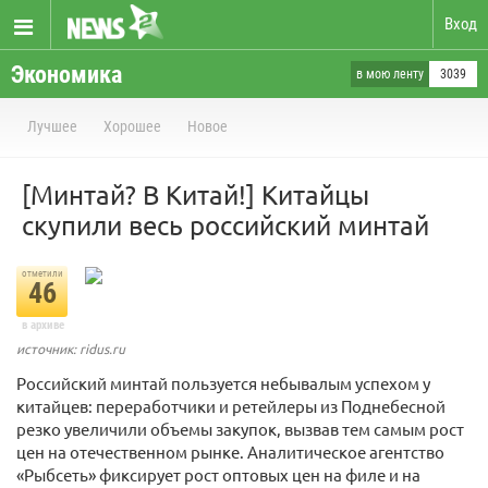
Вход
Экономика
в мою ленту
3039
Лучшее
Хорошее
Новое
[Минтай? В Китай!] Китайцы
скупили весь российский минтай
отметили
46
в архиве
источник: ridus.ru
Российский минтай пользуется небывалым успехом у
китайцев: переработчики и ретейлеры из Поднебесной
резко увеличили объемы закупок, вызвав тем самым рост
цен на отечественном рынке. Аналитическое агентство
«Рыбсеть» фиксирует рост оптовых цен на филе и на