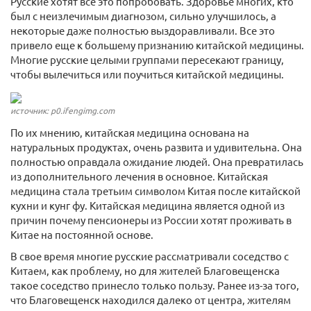
Русские хотят все это попробовать. Здоровье многих, кто
был с неизлечимым диагнозом, сильно улучшилось, а
некоторые даже полностью выздоравливали. Все это
привело еще к большему признанию китайской медицины.
Многие русские целыми группами пересекают границу,
чтобы вылечиться или поучиться китайской медицины.
источник: p0.ifengimg.com
По их мнению, китайская медицина основана на
натуральных продуктах, очень развита и удивительна. Она
полностью оправдала ожидание людей. Она превратилась
из дополнительного лечения в основное. Китайская
медицина стала третьим символом Китая после китайской
кухни и кунг фу. Китайская медицина является одной из
причин почему пенсионеры из России хотят проживать в
Китае на постоянной основе.
В свое время многие русские рассматривали соседство с
Китаем, как проблему, но для жителей Благовещенска
такое соседство принесло только пользу. Ранее из-за того,
что Благовещенск находился далеко от центра, жителям