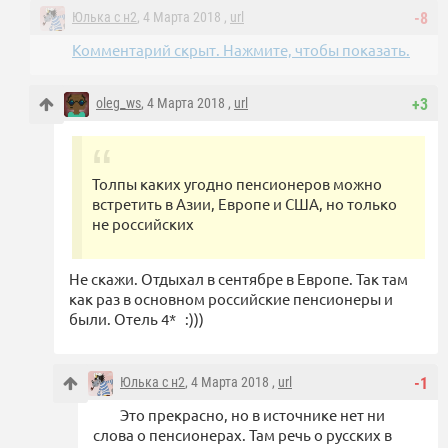
Юлька с н2
, 4 Марта 2018 ,
url
-8
Комментарий скрыт. Нажмите, чтобы показать.
oleg_ws
, 4 Марта 2018 ,
url
+3
Толпы каких угодно пенсионеров можно
встретить в Азии, Европе и США, но только
не российских
Не скажи. Отдыхал в сентябре в Европе. Так там
как раз в основном российские пенсионеры и
были. Отель 4* :)))
Юлька с н2
, 4 Марта 2018 ,
url
-1
Это прекрасно, но в источнике нет ни
слова о пенсионерах. Там речь о русских в