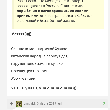
Раз в несколько месяцев, пенсионеры
возвращаются в Россию. Сняв пенсию,
порыбачив и наговорившись со своими
приятелями
, они возвращаются в Хэйхэ для
счастливой и беззаботной жизни.
блээээ )))))
Солнце встает над рекой Хуанхе ,
китайский народ на работу идет,
пару винтовок зажав в кулаке,
песенку грустно поет ...
Хор китайцев:
У-ня-ня, у-ня-ня, у-ня-у-ня-ня-у-ня-ня )))
dmitryk1
, 5 Марта 2018 ,
url
+2