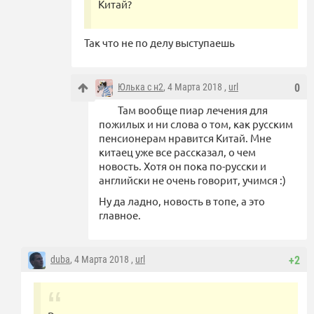
Китай?
Так что не по делу выступаешь
Юлька с н2
, 4 Марта 2018 ,
url
0
Там вообще пиар лечения для
пожилых и ни слова о том, как русским
пенсионерам нравится Китай. Мне
китаец уже все рассказал, о чем
новость. Хотя он пока по-русски и
английски не очень говорит, учимся :)
Ну да ладно, новость в топе, а это
главное.
duba
, 4 Марта 2018 ,
url
+2