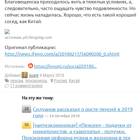
Благовещенска приходилось жить в тяжелых условиях, а,
следовательно, часто ощущать чувство подавленности. Но
сейчас жизнь наладилась. Хорошо, что есть такой хороший
сосед, как Китай.
источник: p0.ifengimg.com
Оригинал публикации:
http://news.ifeng.com/a/20180217/56090200_0.shtml
Источник:
https://inosmi.ru/social/20180...
Добавил
suare
4 Марта 2018
пенсии
,
пенсионеры
Россия
,
Китай
11 комментариев
На эту же тему:
Силуанов рассказал о росте пенсий в 2019
28
году
— 24 Октября 2018
[«антиэкономика»] «Пенсии» - подачки от
50
монополистов, а «зарплаты» - получки.
Пенсионная реформа нужна и возможна в тех