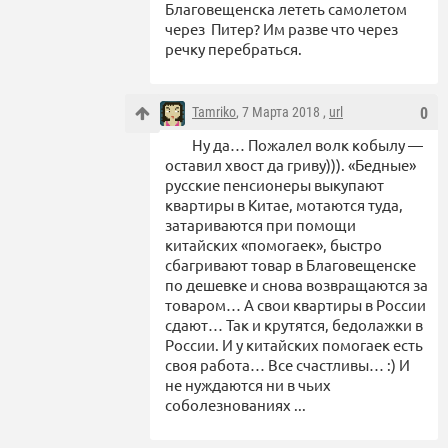
Благовещенска лететь самолетом
через Питер? Им разве что через
речку перебраться.
Tamriko
, 7 Марта 2018 ,
url
0
Ну да… Пожалел волк кобылу —
оставил хвост да гриву))). «Бедные»
русские пенсионеры выкупают
квартиры в Китае, мотаются туда,
затариваются при помощи
китайских «помогаек», быстро
сбагривают товар в Благовещенске
по дешевке и снова возвращаются за
товаром… А свои квартиры в России
сдают… Так и крутятся, бедолажки в
России. И у китайских помогаек есть
своя работа… Все счастливы… :) И
не нуждаются ни в чьих
соболезнованиях ...