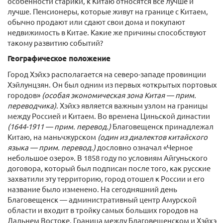
особенности старики, к Китаю относятся все лучше и
лучше. Пенсионеры, которые живут на границе с Китаем,
обычно продают или сдают свои дома и покупают
недвижимость в Китае. Какие же причины способствуют
такому развитию событий?
Географическое положение
Город Хэйхэ располагается на северо-западе провинции
Хэйлунцзян. Он был одним из первых «открытых портовых
городов»
(особая экономическая зона Китая — прим.
переводчика)
. Хэйхэ является важным узлом на границы
между Россией и Китаем. Во времена Циньской династии
(1644-1911 — прим. перевод.)
Благовещенск принадлежал
Китаю, на маньчжурском
(один из диалектов китайского
языка — прим. перевод.)
дословно означал «Черное
небольшое озеро». В 1858 году по условиям Айгуньского
договора, который был подписан после того, как русские
захватили эту территорию, город отошел к России и его
название было изменено. На сегодняшний день
Благовещенск — административный центр Амурской
области и входит в тройку самых больших городов на
Дальнем Востоке. Граница между Благовещенском и Хэйхэ