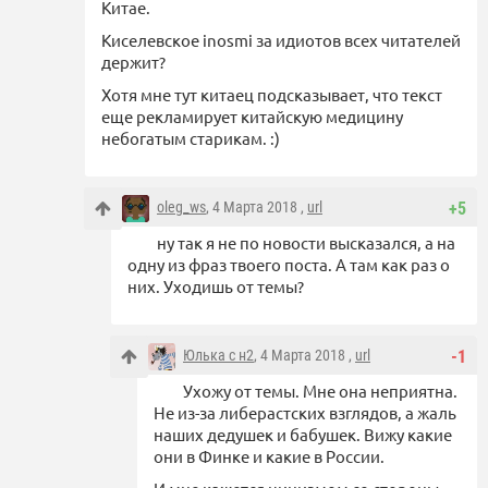
Китае.
Киселевское inosmi за идиотов всех читателей
держит?
Хотя мне тут китаец подсказывает, что текст
еще рекламирует китайскую медицину
небогатым старикам. :)
oleg_ws
, 4 Марта 2018 ,
url
+5
ну так я не по новости высказался, а на
одну из фраз твоего поста. А там как раз о
них. Уходишь от темы?
Юлька с н2
, 4 Марта 2018 ,
url
-1
Ухожу от темы. Мне она неприятна.
Не из-за либерастских взглядов, а жаль
наших дедушек и бабушек. Вижу какие
они в Финке и какие в России.