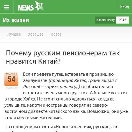
Вход
Из жизни
в мою ленту
2942
Лучшее
Хорошее
Новое
Почему русским пенсионерам так
нравится Китай?
Если поедете путешествовать в провинцию
отметили
54
Хэйлунцзян
(провинция Китая, граничащая с
Россией — прим. перевод.)
то обязательно
в архиве
встретите очень много русских. А больше всего их
в городе Хэйхэ. Не стоит сильно удивляться, когда вы
услышите, как эти иностранцы говорят на северо-
восточном диалекте китайского языка. Возможно, они уже
стали местными жителями.
По сообщениям газеты «Новые известия», русские, а в