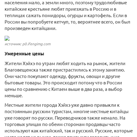
населения мало, а земли много, поэтому трудолюбивые
китайские крестьяне любят приезжать в Россию и в
теплицах сажать помидоры, огурцы и картофель. Если в
России вы попробуете кетчуп, то, вероятнее всего, он был
произведен китайцами.
источник: p0.ifengimg.com
Умеренные цены
Жители Хэйхэ по утрам любят ходить на рынок, жители
Благовещенска также пристрастились к этому занятию.
Они часто покупают одежду, фрукты, овощи и другие
бытовые товары. Это происходит потому что в России
цены по сравнению с Китаем выше в два раза, а выбор
меньше.
Местные жители города Хэйхэ уже давно привыкли к
постоянным русским туристам, многие местные китайцы
уже говорят по-русски. Переводчиков также немало. На
торговых улицах по обеим сторонам продавцы часто
используют как китайский, так и русский. Русские, которые
часто ходят на рынок, также привыкли говорить и на