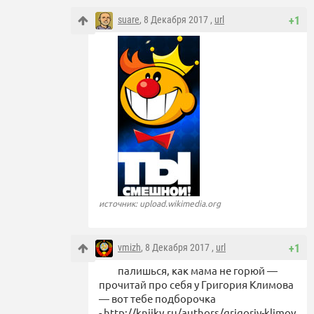
suare
, 8 Декабря 2017 ,
url
+1
источник: upload.wikimedia.org
vmizh
, 8 Декабря 2017 ,
url
+1
палишься, как мама не горюй —
прочитай про себя у Григория Климова
— вот тебе подборочка
- http://knijky.ru/authors/grigoriy-klimov