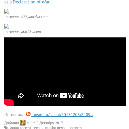
as a Declaration of War
источник: s00.yaplakal.com
источник: atkritka.com
Источник:
inosmi.ru/social/20171208/2409...
Добавил
suare
8 Декабря 2017
маша гессен
,
гессен
,
masha gessen
,
gessen