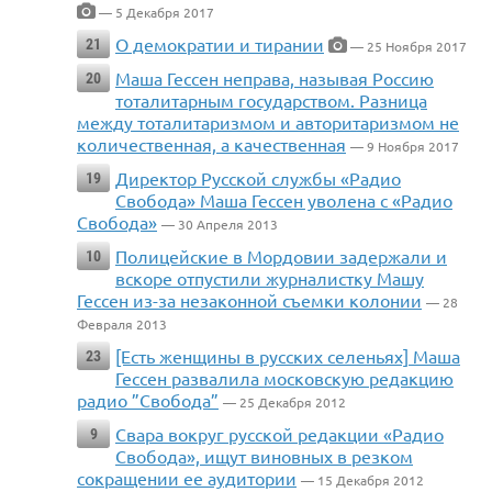
— 5 Декабря 2017
О демократии и тирании
21
— 25 Ноября 2017
Маша Гессен неправа, называя Россию
20
тоталитарным государством. Разница
между тоталитаризмом и авторитаризмом не
количественная, а качественная
— 9 Ноября 2017
Директор Русской службы «Радио
19
Свобода» Маша Гессен уволена с «Радио
Свобода»
— 30 Апреля 2013
Полицейские в Мордовии задержали и
10
вскоре отпустили журналистку Машу
Гессен из-за незаконной съемки колонии
— 28
Февраля 2013
[Есть женщины в русских селеньях] Маша
23
Гессен развалила московскую редакцию
радио ”Свобода”
— 25 Декабря 2012
Свара вокруг русской редакции «Радио
9
Свобода», ищут виновных в резком
сокращении ее аудитории
— 15 Декабря 2012