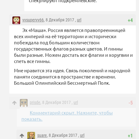
спекулируют подкремлевские.
vvsupervv66
, 8 Декабря 2017 ,
url
+4
Эх «Маша». Россия является правопреемницей
всех империй на её территории и исторически
побеждала под большим количеством
государственных флагов разных цветов. И гимны
были разные. Можем достать все флагии и хоругвии и
спеть все гимны.
Мне нравится эта идея. Связь поколений и народной
памяти соединится в пространстве и времени.
Большой Олимпийский Бессмертный Полк.
prisde
, 8 Декабря 2017 ,
url
-5
Комментарий скрыт. Нажмите, чтобы
показать.
suare
, 8 Декабря 2017 ,
url
+1