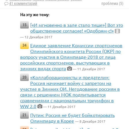
41 комментарий
проблема (5)
На эту же тему:
[«И мгновенно в зале стало тише»] Вот это
15
общественное согласие! «Одобрям-с!»
— 12 Декабря 2017
Единое заявление Комиссии спортсменов
34
Олимпийского комитета России (ОКР) по
вопросу участия в Олимпиаде-2018 от лица
российских спортсменов, выступающих в
зимних видах спорта
— 11 Декабря 2017
«Коллаборационисты и предатели»:
20
Россия начинает войну с запретом на
участие в Зимних ОИ. Негодование россиян в
связи с решением МОК подпитывается
сравнениями с национальным триумфом в
WW 2.0
— 11 Декабря 2017
Путин: Россия не будет бойкотировать
21
Олимпиаду в Корее
— 8 Декабря 2017