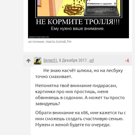
источник: mario.tomsk.fm
Serge51
, 8 Декабря 2017 ,
url
-4
Не знаю насчёт шлюха, но на лесбуху
точно смахивает.
Непонятна твоё внимание пидарасам,
картинки про них простишь, меня
обвиняешь в содомии. А может ты просто
завидуешь?
Обрати внимание на х86, мне кажется ты с
ним сможешь создать счастливую семью.
Мужем и женой будете по очереди.