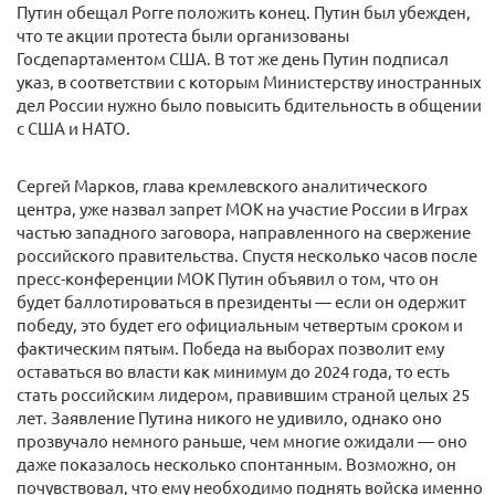
Путин обещал Рогге положить конец. Путин был убежден,
что те акции протеста были организованы
Госдепартаментом США. В тот же день Путин подписал
указ, в соответствии с которым Министерству иностранных
дел России нужно было повысить бдительность в общении
с США и НАТО.
Сергей Марков, глава кремлевского аналитического
центра, уже назвал запрет МОК на участие России в Играх
частью западного заговора, направленного на свержение
российского правительства. Спустя несколько часов после
пресс-конференции МОК Путин объявил о том, что он
будет баллотироваться в президенты — если он одержит
победу, это будет его официальным четвертым сроком и
фактическим пятым. Победа на выборах позволит ему
оставаться во власти как минимум до 2024 года, то есть
стать российским лидером, правившим страной целых 25
лет. Заявление Путина никого не удивило, однако оно
прозвучало немного раньше, чем многие ожидали — оно
даже показалось несколько спонтанным. Возможно, он
почувствовал, что ему необходимо поднять войска именно