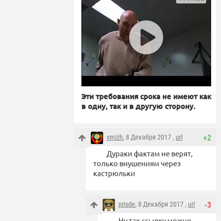
Эти требования срока не имеют как
в одну, так и в другую сторону.
vmizh
, 8 Декабря 2017 ,
url
+2
Дураки фактам не верят,
только внушениям через
кастрюльки
prisde
, 8 Декабря 2017 ,
url
-3
Ну так ссылку можно