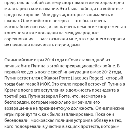
представлял собой систему спортшкол и имел характерно
милитаристское название. Это была война, а на войне все
средства хороши. Мои друзья, которые занимались в
школах Олимпийского резерва — это была очень
масштабная система, и лишь очень немногие спортсмены в
конечном итоге попадали на международные
соревнования — рассказывали мне, что с раннего возраста
их начинали накачивать стероидами.
Олимпийские игры 2014 года в Сочи стали одной из
личных битв Путина в этой непрекращающейся войне. В
первый же день после своей инаугурации в мае 2012 года,
Путин встретился с Жаком Рогге (Jacques Rogge), который
тогда был главой МОК. Это стало первой встречей Путина в
Кремле после его вступления в должность президента в
третий раз. Путин заверил Рогге, что, несмотря на
беспорядки, которые несколько омрачили его
возвращение на президентскую должность, Олимпийские
игры пройдут так, как было запланировано. Пока они
беседовали, московская полиция устроила облаву на тех,
кого подозревали в участии в акциях протеста, которым