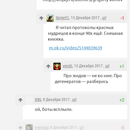
Serge51
, 13 Декабря 2017 ,
url
-1
Я читал протоколы красных
мудрецов в конце 90х ещё. Смешная
книжка.
m.ok.ru/video/5144839639
vmizh
, 13 Декабря 2017 ,
url
+1
Про жидов — не ко мне. Про
дегенератов — разберись
X86
, 8 Декабря 2017 ,
url
+2
ой, боты всплыли.
evenstar
, 8 Декабря 2017 ,
url
-5