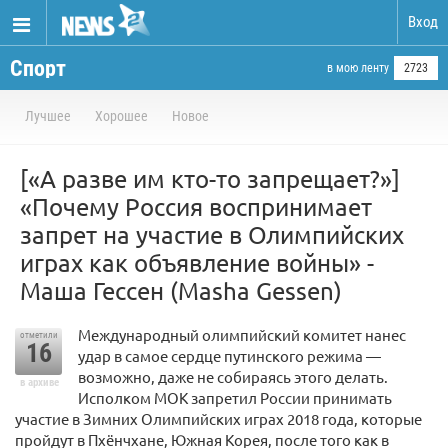
Вход
Спорт
в мою ленту
2723
Лучшее
Хорошее
Новое
[«А разве им кто-то запрещает?»]
«Почему Россия воспринимает
запрет на участие в Олимпийских
играх как объявление войны» -
Маша Гессен (Masha Gessen)
Международный олимпийский комитет нанес
отметили
16
удар в самое сердце путинского режима —
возможно, даже не собираясь этого делать.
в архиве
Исполком МОК запретил России принимать
участие в Зимних Олимпийских играх 2018 года, которые
пройдут в Пхёнчхане, Южная Корея, после того как в