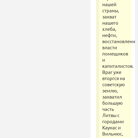
нашей
страны,
захват
нашего
хлеба,
нефти,
восстановление
власти
помещиков
и
капиталистов.
Враг уже
вторгся на
советскую
землю,
захватил
большую
часть
Литвы с
городами
Каунас и
Вильнюс,