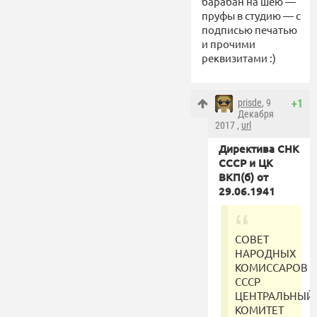
барабан на шею —
пруфы в студию — с
подписью печатью
и прочими
реквизитами :)
prisde
, 9
+1
Декабря
2017 ,
url
Директива СНК
СССР и ЦК
ВКП(б) от
29.06.1941
СОВЕТ
НАРОДНЫХ
КОМИССАРОВ
СССР
ЦЕНТРАЛЬНЫЙ
КОМИТЕТ