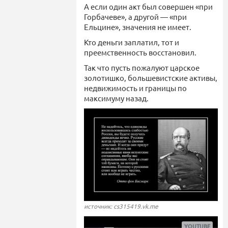
А если один акт был совершен «при
Горбачеве», а другой — «при
Ельцине», значения не имеет.
Кто деньги заплатил, тот и
преемственность восстановил.
Так что пусть пожалуют царское
золотишко, большевистские активы,
недвижимость и границы по
максимуму назад.
источник: cs315419.vk.me