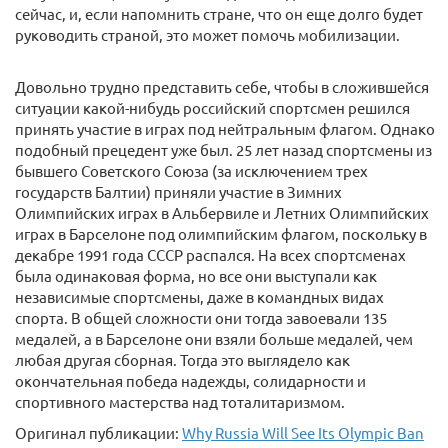
сейчас, и, если напомнить стране, что он еще долго будет
руководить страной, это может помочь мобилизации.
Довольно трудно представить себе, чтобы в сложившейся
ситуации какой-нибудь российский спортсмен решился
принять участие в играх под нейтральным флагом. Однако
подобный прецедент уже был. 25 лет назад спортсмены из
бывшего Советского Союза (за исключением трех
государств Балтии) приняли участие в Зимних
Олимпийских играх в Альбервиле и Летних Олимпийских
играх в Барселоне под олимпийским флагом, поскольку в
декабре 1991 года СССР распался. На всех спортсменах
была одинаковая форма, но все они выступали как
независимые спортсмены, даже в командных видах
спорта. В общей сложности они тогда завоевали 135
медалей, а в Барселоне они взяли больше медалей, чем
любая другая сборная. Тогда это выглядело как
окончательная победа надежды, солидарности и
спортивного мастерства над тоталитаризмом.
Оригинал публикации:
Why Russia Will See Its Olympic Ban