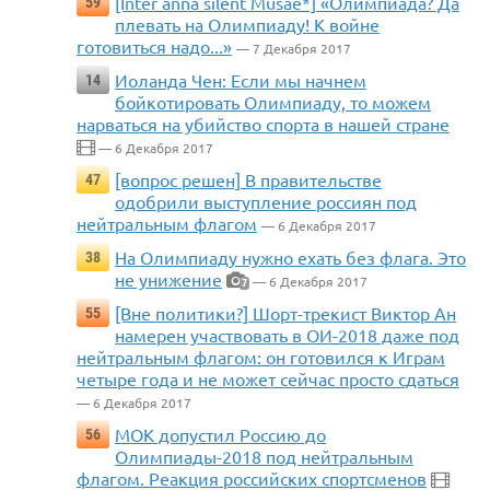
[Inter anna silent Musae*] «Олимпиада? Да
59
плевать на Олимпиаду! К войне
готовиться надо...»
— 7 Декабря 2017
Иоланда Чен: Если мы начнем
14
бойкотировать Олимпиаду, то можем
нарваться на убийство спорта в нашей стране
— 6 Декабря 2017
[вопрос решен] В правительстве
47
одобрили выступление россиян под
нейтральным флагом
— 6 Декабря 2017
На Олимпиаду нужно ехать без флага. Это
38
не унижение
— 6 Декабря 2017
7
[Вне политики?] Шорт-трекист Виктор Ан
55
намерен участвовать в ОИ-2018 даже под
нейтральным флагом: он готовился к Играм
четыре года и не может сейчас просто сдаться
— 6 Декабря 2017
МОК допустил Россию до
56
Олимпиады-2018 под нейтральным
флагом. Реакция российских спортсменов