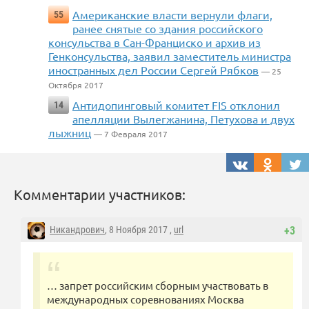
Американские власти вернули флаги,
55
ранее снятые со здания российского
консульства в Сан-Франциско и архив из
Генконсульства, заявил заместитель министра
иностранных дел России Сергей Рябков
— 25
Октября 2017
Антидопинговый комитет FIS отклонил
14
апелляции Вылегжанина, Петухова и двух
лыжниц
— 7 Февраля 2017
Комментарии участников:
Никандрович
, 8 Ноября 2017 ,
url
+3
… запрет российским сборным участвовать в
международных соревнованиях Москва