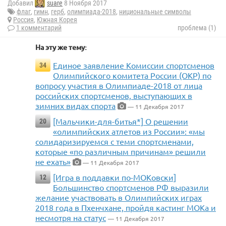
Добавил
suare
8 Ноября 2017
флаг
,
гимн
,
герб
,
олимпиада-2018
,
нициональные символы
Россия
,
Южная Корея
1 комментарий
проблема (1)
На эту же тему:
Единое заявление Комиссии спортсменов
34
Олимпийского комитета России (ОКР) по
вопросу участия в Олимпиаде-2018 от лица
российских спортсменов, выступающих в
зимних видах спорта
— 11 Декабря 2017
[Мальчики-для-битья*] О решении
20
«олимпийских атлетов из России»: «мы
солидаризируемся с теми спортсменами,
которые «по различным причинам» решили
не ехать»
— 11 Декабря 2017
[Игра в поддавки по-МОКовски]
12
Большинство спортсменов РФ выразили
желание участвовать в Олимпийских играх
2018 года в Пхенчхане, пройдя кастинг МОКа и
несмотря на статус
— 11 Декабря 2017