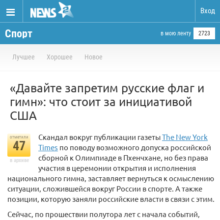
Вход
Спорт
в мою ленту
2723
Лучшее
Хорошее
Новое
«Давайте запретим русские флаг и
гимн»: что стоит за инициативой
США
Скандал вокруг публикации газеты
The New York
отметили
47
Times
по поводу возможного допуска российской
сборной к Олимпиаде в Пхенчхане, но без права
в архиве
участия в церемонии открытия и исполнения
национального гимна, заставляет вернуться к осмыслению
ситуации, сложившейся вокруг России в спорте. А также
позиции, которую заняли российские власти в связи с этим.
Сейчас, по прошествии полутора лет с начала событий,