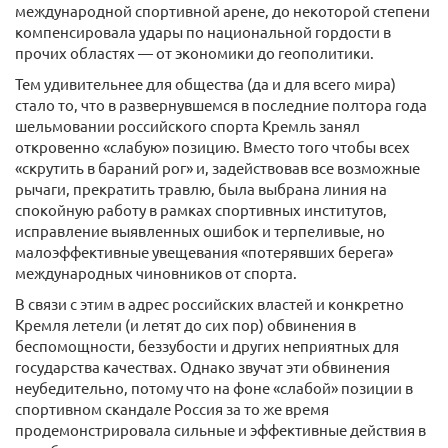
международной спортивной арене, до некоторой степени
компенсировала удары по национальной гордости в
прочих областях — от экономики до геополитики.
Тем удивительнее для общества (да и для всего мира)
стало то, что в развернувшемся в последние полтора года
шельмовании российского спорта Кремль занял
откровенно «слабую» позицию. Вместо того чтобы всех
«скрутить в бараний рог» и, задействовав все возможные
рычаги, прекратить травлю, была выбрана линия на
спокойную работу в рамках спортивных институтов,
исправление выявленных ошибок и терпеливые, но
малоэффективные увещевания «потерявших берега»
международных чиновников от спорта.
В связи с этим в адрес российских властей и конкретно
Кремля летели (и летят до сих пор) обвинения в
беспомощности, беззубости и других неприятных для
государства качествах. Однако звучат эти обвинения
неубедительно, потому что на фоне «слабой» позиции в
спортивном скандале Россия за то же время
продемонстрировала сильные и эффективные действия в