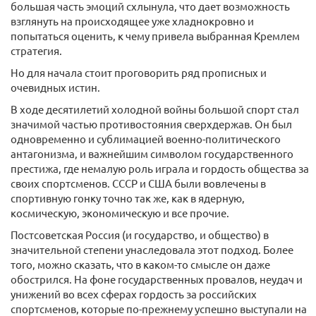
большая часть эмоций схлынула, что дает возможность
взглянуть на происходящее уже хладнокровно и
попытаться оценить, к чему привела выбранная Кремлем
стратегия.
Но для начала стоит проговорить ряд прописных и
очевидных истин.
В ходе десятилетий холодной войны большой спорт стал
значимой частью противостояния сверхдержав. Он был
одновременно и сублимацией военно-политического
антагонизма, и важнейшим символом государственного
престижа, где немалую роль играла и гордость общества за
своих спортсменов. СССР и США были вовлечены в
спортивную гонку точно так же, как в ядерную,
космическую, экономическую и все прочие.
Постсоветская Россия (и государство, и общество) в
значительной степени унаследовала этот подход. Более
того, можно сказать, что в каком-то смысле он даже
обострился. На фоне государственных провалов, неудач и
унижений во всех сферах гордость за российских
спортсменов, которые по-прежнему успешно выступали на