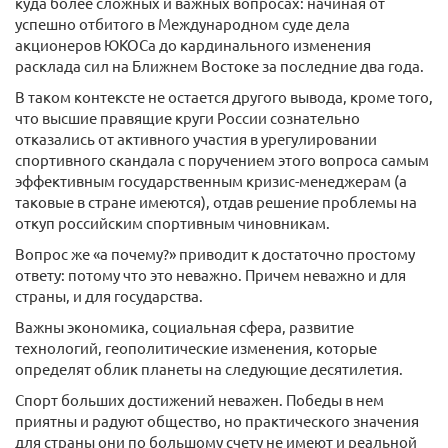
куда более сложных и важных вопросах: начиная от
успешно отбитого в Международном суде дела
акционеров ЮКОСа до кардинального изменения
расклада сил на Ближнем Востоке за последние два года.
В таком контексте не остается другого вывода, кроме того,
что высшие правящие круги России сознательно
отказались от активного участия в урегулировании
спортивного скандала с поручением этого вопроса самым
эффективным государственным кризис-менеджерам (а
таковые в стране имеются), отдав решение проблемы на
откуп российским спортивным чиновникам.
Вопрос же «а почему?» приводит к достаточно простому
ответу: потому что это неважно. Причем неважно и для
страны, и для государства.
Важны экономика, социальная сфера, развитие
технологий, геополитические изменения, которые
определят облик планеты на следующие десятилетия.
Спорт больших достижений неважен. Победы в нем
приятны и радуют общество, но практического значения
для страны они по большому счету не имеют и реальной