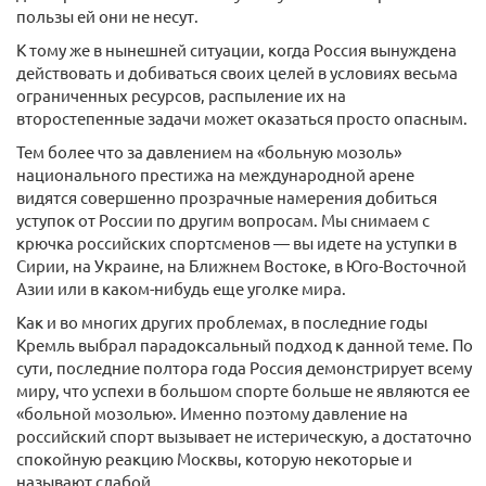
пользы ей они не несут.
К тому же в нынешней ситуации, когда Россия вынуждена
действовать и добиваться своих целей в условиях весьма
ограниченных ресурсов, распыление их на
второстепенные задачи может оказаться просто опасным.
Тем более что за давлением на «больную мозоль»
национального престижа на международной арене
видятся совершенно прозрачные намерения добиться
уступок от России по другим вопросам. Мы снимаем с
крючка российских спортсменов — вы идете на уступки в
Сирии, на Украине, на Ближнем Востоке, в Юго-Восточной
Азии или в каком-нибудь еще уголке мира.
Как и во многих других проблемах, в последние годы
Кремль выбрал парадоксальный подход к данной теме. По
сути, последние полтора года Россия демонстрирует всему
миру, что успехи в большом спорте больше не являются ее
«больной мозолью». Именно поэтому давление на
российский спорт вызывает не истерическую, а достаточно
спокойную реакцию Москвы, которую некоторые и
называют слабой.