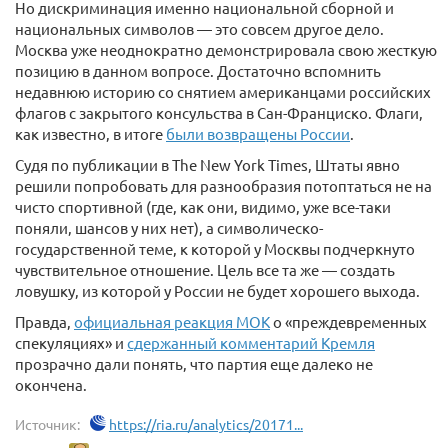
Но дискриминация именно национальной сборной и
национальных символов — это совсем другое дело.
Москва уже неоднократно демонстрировала свою жесткую
позицию в данном вопросе. Достаточно вспомнить
недавнюю историю со снятием американцами российских
флагов с закрытого консульства в Сан-Франциско. Флаги,
как известно, в итоге
были возвращены России
.
Судя по публикации в The New York Times, Штаты явно
решили попробовать для разнообразия потоптаться не на
чисто спортивной (где, как они, видимо, уже все-таки
поняли, шансов у них нет), а символическо-
государственной теме, к которой у Москвы подчеркнуто
чувствительное отношение. Цель все та же — создать
ловушку, из которой у России не будет хорошего выхода.
Правда,
официальная реакция МОК
о «преждевременных
спекуляциях» и
сдержанный комментарий Кремля
прозрачно дали понять, что партия еще далеко не
окончена.
Источник:
https://ria.ru/analytics/20171...