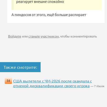
реагирует внешне спокойно
А пиндосов от этого, ещё больше распирает
Войдите
или
станьте участником
, чтобы комментировать
Также смотрите:
США вылетели с ЧМ-2026 после скандала с
54
отменой дисквалификации своего игрока
— 7 Июля