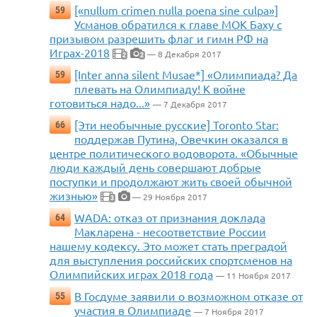
[«nullum crimen nulla poena sine culpa»]
59
Усманов обратился к главе МОК Баху с
призывом разрешить флаг и гимн РФ на
Играх-2018
— 8 Декабря 2017
2
2
[Inter anna silent Musae*] «Олимпиада? Да
59
плевать на Олимпиаду! К войне
готовиться надо...»
— 7 Декабря 2017
[Эти необычные русские] Toronto Star:
66
поддержав Путина, Овечкин оказался в
центре политического водоворота. «Обычные
люди каждый день совершают добрые
поступки и продолжают жить своей обычной
жизнью»
— 29 Ноября 2017
3
WADA: отказ от признания доклада
64
Макларена - несоответствие России
нашему кодексу. Это может стать преградой
для выступления российских спортсменов на
Олимпийских играх 2018 года
— 11 Ноября 2017
В Госдуме заявили о возможном отказе от
55
участия в Олимпиаде
— 7 Ноября 2017