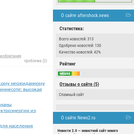
О сайте aftershock.news
Статистика:
Всего новостей: 313
Одобрено новостей: 130
Качество новостей: 42%
икобритания
проблема (2)
Рейтинг
акому неожиданному
Отзывы о сайте (5)
иннесоте: высокая
Спамный сайт
знаны
ектроэнергии из
О сайте News2.ru
для населения
Новости 2.0 — новостной сайт нового