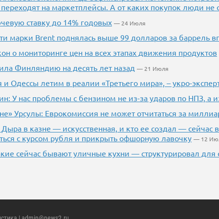
 переходят на маркетплейсы. А от каких покупок люди не 
чевую ставку до 14% годовых
— 24 Июля
фти марки Brent поднялась выше 99 долларов за баррель в
кон о мониторинге цен на всех этапах движения продуктов
ила Финляндию на десять лет назад
— 21 Июля
 и Одессы летим в реалии «Третьего мира», – укро-экспер
н: У нас проблемы с бензином не из-за ударов по НПЗ, а 
не» Урсулы: Еврокомиссия не может отчитаться за миллиа
 Дыра в казне — искусственная, и кто ее создал — сейчас
ться с курсом рубля и прикрыть офшорную лавочку
— 12 Ию
акие сейчас бывают уличные кухни — структурировал для 
истика
| admin@news2.ru