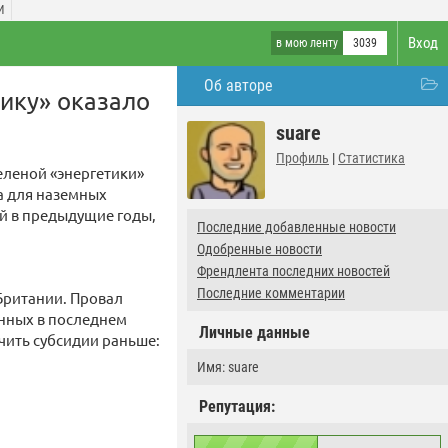
И
Вход
в мою ленту
3039
Об авторе
тику» оказало
suare
Профиль
|
Статистика
еленой «энергетики»
та для наземных
ий в предыдущие годы,
Последние добавленные новости
Одобренные новости
Френдлента последних новостей
Последние комментарии
Британии. Провал
енных в последнем
Личные данные
чить субсидии раньше:
Имя: suare
Репутация: