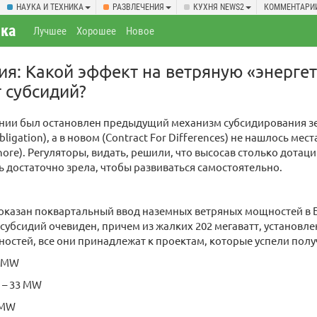
НАУКА И ТЕХНИКА
РАЗВЛЕЧЕНИЯ
КУХНЯ NEWS2
КОММЕНТАРИ
ка
Лучшее
Хорошее
Новое
ия: Какой эффект на ветряную «энерге
 субсидий?
ании был остановлен предыдущий механизм субсидирования з
ligation), а в новом (Contract For Differences) не нашлось мес
hore). Регуляторы, видать, решили, что высосав столько дотац
ь достаточно зрела, чтобы развиваться самостоятельно.
показан поквартальный ввод наземных ветряных мощностей в 
субсидий очевиден, причем из жалких 202 мегаватт, установл
остей, все они принадлежат к проектам, которые успели полу
3 MW
 – 33 MW
 MW