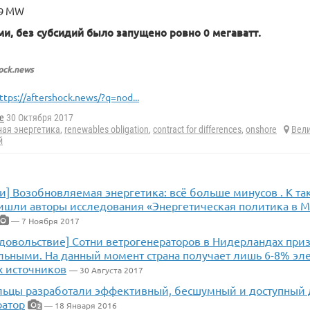
39 MW
и, без субсидий было запущено ровно 0 мегаватт.
ock.news
ttps://aftershock.news/?q=nod...
e
30 Октября 2017
ная энергетика
,
renewables obligation
,
contract for differences
,
onshore
Вел
й
и] Возобновляемая энергетика: всё больше минусов . К т
ишли авторы исследования «Энергетическая политика в М
— 7 Ноября 2017
удовольствие] Сотни ветрогенераторов в Нидерландах при
льными. На данный момент страна получает лишь 6-8% эл
х источников
— 30 Августа 2017
льцы разработали эффективный, бесшумный и доступный 
ратор
— 18 Января 2016
2