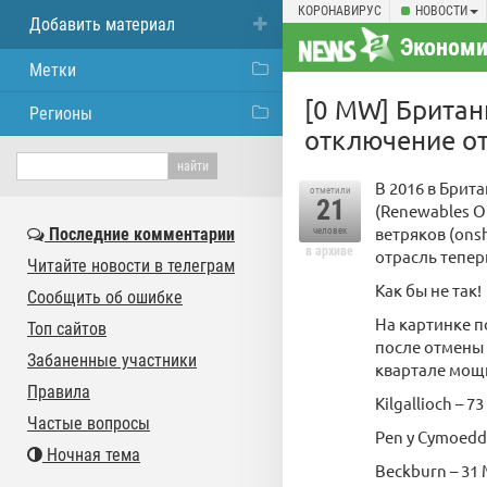
КОРОНАВИРУС
НОВОСТИ
Добавить материал
Экономи
Метки
[0 MW] Британ
Регионы
отключение от
В 2016 в Брит
отметили
21
(Renewables Ob
ветряков (ons
Последние комментарии
человек
в архиве
отрасль тепер
Читайте новости в телеграм
Как бы не так!
Сообщить об ошибке
На картинке 
Топ сайтов
после отмены 
Забаненные участники
квартале мощн
Правила
Kilgallioch – 7
Частые вопросы
Pen y Cymoedd
Ночная тема
Beckburn – 31