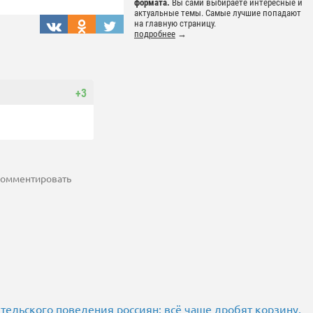
формата.
Вы сами выбираете интересные и
актуальные темы. Самые лучшие попадают
на главную страницу.
подробнее
→
+3
 комментировать
тельского поведения россиян: всё чаще дробят корзину,