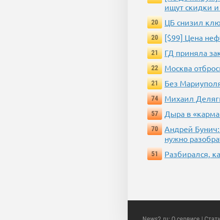
ищут скидки и
ЦБ снизил клю
20
[$99] Цена не
20
ГД приняла за
21
Москва отброс
22
Без Мариуполя
21
Михаил Деляги
74
Дыра в «карма
57
Андрей Бунич:
70
нужно разобра
Разбирался, к
51
News2.ru
:
О сервисе
|
Стат