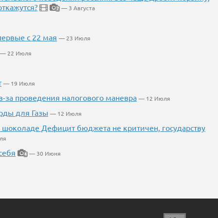
откажутся?
— 3 Августа
7
первые с 22 мая
— 23 Июля
— 22 Июля
т
— 19 Июля
из-за проведения налогового маневра
— 12 Июля
рды для Газы
— 12 Июля
 в шоколаде Дефицит бюджета не критичен, государству
ля
себя
— 30 Июня
4