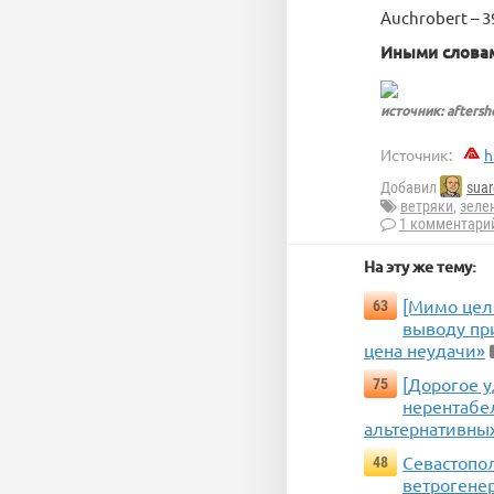
Auchrobert – 
Иными словам
источник: aftersh
Источник:
h
Добавил
suar
ветряки
,
зеле
1 комментари
На эту же тему:
[Мимо цел
63
выводу пр
цена неудачи»
[Дорогое 
75
нерентабе
альтернативны
Севастопо
48
ветрогене