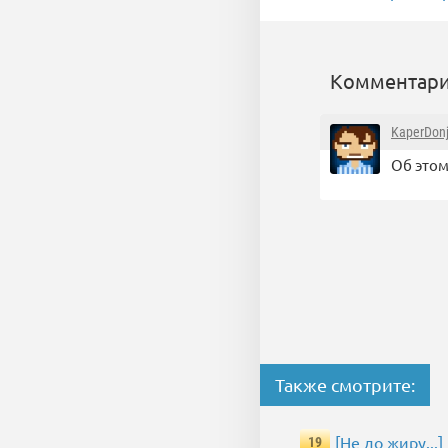
Комментари
KaperDon
Об этом
Также смотрите:
[Не до жиру..
19