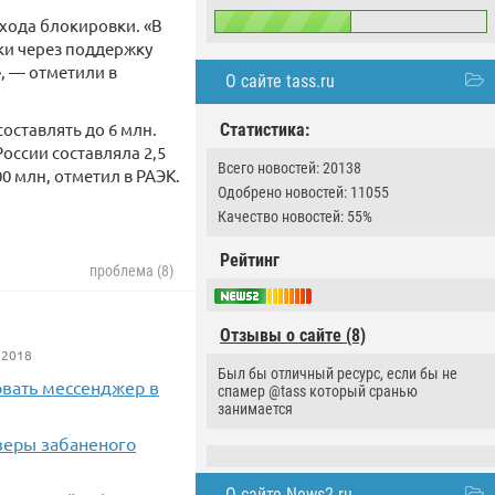
бхода блокировки. «В
ки через поддержку
, — отметили в
О сайте tass.ru
оставлять до 6 млн.
Статистика:
оссии составляла 2,5
Всего новостей: 20138
0 млн, отметил в РАЭК.
Одобрено новостей: 11055
Качество новостей: 55%
Рейтинг
проблема (8)
Отзывы о сайте (8)
 2018
Был бы отличный ресурс, если бы не
овать мессенджер в
спамер @tass который сранью
занимается
юзеры забаненого
О сайте News2.ru