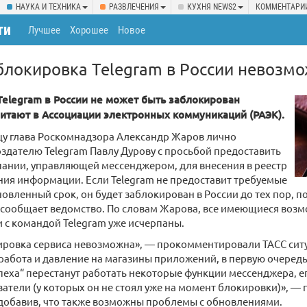
НАУКА И ТЕХНИКА
РАЗВЛЕЧЕНИЯ
КУХНЯ NEWS2
КОММЕНТАРИ
ти
Лучшее
Хорошее
Новое
блокировка Telegram в России невозм
elegram в России не может быть заблокирован
читают в Ассоциации электронных коммуникаций (РАЭК).
цу глава Роскомнадзора Александр Жаров лично
оздателю Telegram Павлу Дурову с просьбой предоставить
ании, управляющей мессенджером, для внесения в реестр
ия информации. Если Telegram не предоставит требуемые
новленный срок, он будет заблокирован в России до тех пор, по
сообщает ведомство. По словам Жарова, все имеющиеся воз
с командой Telegram уже исчерпаны.
ировка сервиса невозможна», — прокомментировали ТАСС ситу
абота и давление на магазины приложений, в первую очередь 
спеха“ перестанут работать некоторые функции мессенджера, ег
атели (у которых он не стоял уже на момент блокировки)», — 
добавив, что также возможны проблемы с обновлениями.