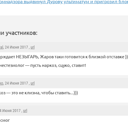
комнадзора выдвинул Дурову ультиматум и пригрозил бло
и участников:
al
, 24 Июня 2017 ,
url
ерждает НЕЗЫГАРЬ, Жаров таки готовится к близкой отставке ))
нестезиолог — пусть наркоз, сцуко, ставит!
ko
, 24 Июня 2017 ,
url
оз — это не клизма, чтобы ставить...)))
24 Июня 2017 ,
url
 смог