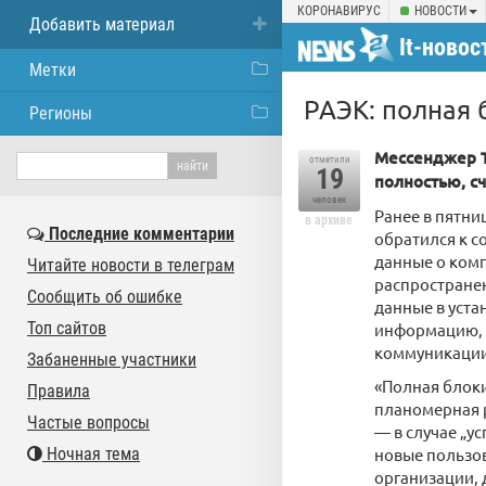
КОРОНАВИРУС
НОВОСТИ
Добавить материал
It-новос
Метки
РАЭК: полная 
Регионы
Мессенджер T
отметили
19
полностью, с
человек
Ранее в пятни
в архиве
Последние комментарии
обратился к с
данные о комп
Читайте новости в телеграм
распространен
Сообщить об ошибке
данные в уста
Топ сайтов
информацию, 
коммуникации 
Забаненные участники
«Полная блок
Правила
планомерная р
Частые вопросы
— в случае „у
Ночная тема
новые пользов
организации, 