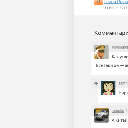
Глава Рос
71
23 Июня 2017
Комментари
MonGener
Как утв
Все таки он — а
Tamri
Нарк
ramstor
, 
А Китай