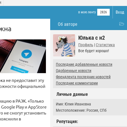
И
Вход
в мою ленту
2826
Об авторе
ожна
Юлька с н2
Профиль
|
Статистика
Все будет хорошо!
Последние добавленные новости
Одобренные новости
Френдлента последних новостей
ка не предоставит эту
Последние комментарии
можности официальной
Личные данные
ацию в РАЭК. «Только
Имя: Юлия Ивановна
Google Play и AppStore
Местоположение: Россия, СПб
о не смогут установить
пояснили в
Репутация: