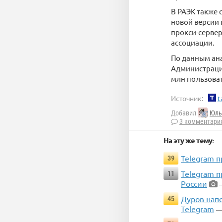
В РАЭК также 
новой версии
прокси-сервер
ассоциации.
По данным ана
Администрация
млн пользоват
Источник:
t
Добавил
Юль
3 комментари
На эту же тему:
Telegram п
39
Telegram 
11
России
—
Дуров напо
45
Telegram
—