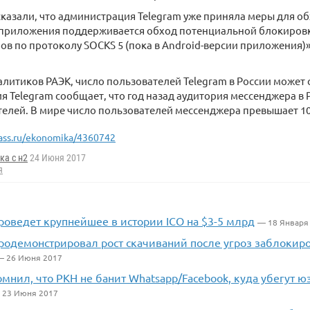
сказали, что администрация Telegram уже приняла меры для о
 приложения поддерживается обход потенциальной блокиров
ов по протоколу SOCKS 5 (пока в Android-версии приложения)»
литиков РАЭК, число пользователей Telegram в России может с
 Telegram сообщает, что год назад аудитория мессенджера в Р
елей. В мире число пользователей мессенджера превышает 10
ass.ru/ekonomika/4360742
ка с н2
24 Июня 2017
я
роведет крупнейшее в истории ICO на $3-5 млрд
— 18 Января
продемонстрировал рост скачиваний после угроз заблокир
 26 Июня 2017
мнил, что РКН не банит Whatsapp/Facebook, куда убегут 
 23 Июня 2017