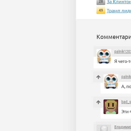
За Клинто
28
Трамп лид
49
Комментари
palnik120
Я чего-
palni
А, п
bad_s
Эти 
Владими