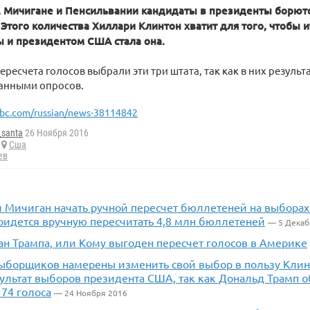
, Мичигане и Пенсильвании кандидаты в президенты борютс
Этого количества Хиллари Клинтон хватит для того, чтобы 
 и президентом США стала она.
ресчета голосов выбрали эти три штата, так как в них резуль
данными опросов.
bc.com/russian/news-38114842
_santa
26 Ноября 2016
Сша
ев
л Мичиган начать ручной пересчет бюллетеней на выбора
ридется вручную пересчитать 4,8 млн бюллетеней
— 5 Декаб
ан Трампа, или Кому выгоден пересчет голосов в Америке
ыборщиков намерены изменить свой выбор в пользу Клинт
ультат выборов президента США, так как Дональд Трамп 
 74 голоса
— 24 Ноября 2016