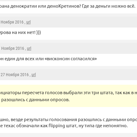
трана демократии или демоКретинов? Где за деньги можно всё.
7 Ноября 2016 ,
url
ова на них нет! )))
7 Ноября 2016 ,
url
он един для всех или «висконсин согласился»
, 27 Ноября 2016 ,
url
ициаторы пересчета голосов выбрали эти три штата, так как в 
 разошлись с данными опросов.
шно, везде результаты голосования разошлись с данными опро
 техас обзначали как flipping штат, ну типа где непонятно.