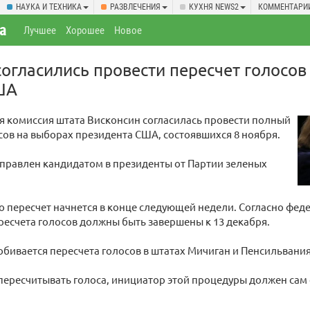
НАУКА И ТЕХНИКА
РАЗВЛЕЧЕНИЯ
КУХНЯ NEWS2
КОММЕНТАРИ
а
Лучшее
Хорошее
Новое
согласились провести пересчет голосов
ША
я комиссия штата Висконсин согласилась провести полный
сов на выборах президента США, состоявшихся 8 ноября.
правлен кандидатом в президенты от Партии зеленых
о пересчет начнется в конце следующей недели. Согласно феде
есчета голосов должны быть завершены к 13 декабря.
обивается пересчета голосов в штатах Мичиган и Пенсильвания
пересчитывать голоса, инициатор этой процедуры должен сам