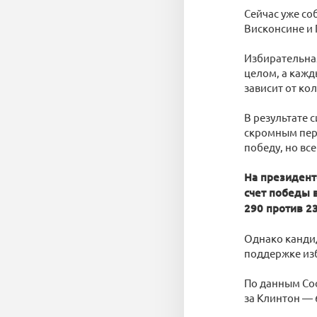
Сейчас уже со
Висконсине и
Избирательная
целом, а кажд
зависит от ко
В результате 
скромным пере
победу, но вс
На президент
счет победы 
290 против 23
Однако канди
поддержке из
По данным Cook
за Клинтон — 