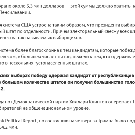
брано около 5,3 млн долларов — этой суммы должно хватить на
 Пенсильвании.
 система США устроена таким образом, что президента выбира
ый штат по отдельности. Причем электоральный «вес» у всех ш
личества так называемых выборщиков.
система более благосклонна к тем кандидатам, которые побежд
весом, в большем числе штатов, нежели к тем, кто одержива
его в нескольких густонаселенных штатах.
ских выборах победу одержал кандидат от республиканцев 
в большом количестве штатов он получил большинство го
2.
дат от Демократической партии Хиллари Клинтон опережает 
бирателей на общенациональном уровне.
 Political Report, по состоянию на четверг за Трампа было под
64,2 млн.