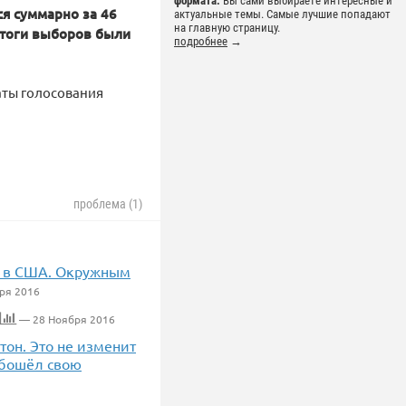
формата.
Вы сами выбираете интересные и
я суммарно за 46
актуальные темы. Самые лучшие попадают
на главную страницу.
итоги выборов были
подробнее
→
таты голосования
проблема (1)
х в США. Окружным
ря 2016
— 28 Ноября 2016
он. Это не изменит
обошёл свою