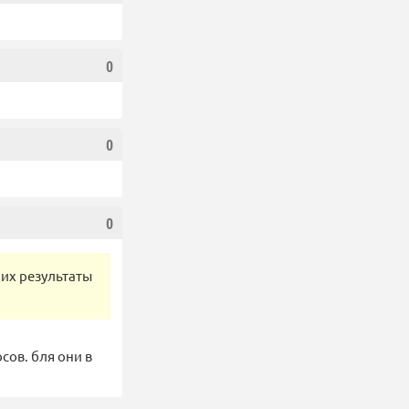
0
0
0
них результаты
сов. бля они в