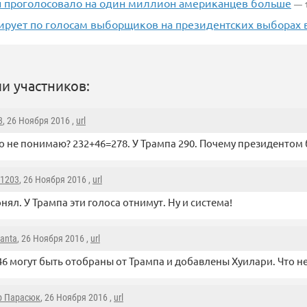
н проголосовало на один миллион американцев больше
— 
ирует по голосам выборщиков на президентских выборах
и участников:
3
, 26 Ноября 2016 ,
url
то не понимаю? 232+46=278. У Трампа 290. Почему президентом
k1203
, 26 Ноября 2016 ,
url
онял. У Трампа эти голоса отнимут. Ну и система!
anta
, 26 Ноября 2016 ,
url
46 могут быть отобраны от Трампа и добавлены Хуилари. Что н
р Парасюк
, 26 Ноября 2016 ,
url