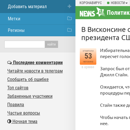
КОРОНАВИРУС
НОВОСТИ
Добавить материал
Политик
Метки
В Висконсине 
Регионы
президента С
Избирательна
отметили
53
пересчет голо
Последние комментарии
человека
в архиве
Запрос был от
Читайте новости в телеграм
Джилл Стайн.
Сообщить об ошибке
Ожидается, чт
Топ сайтов
процедуры пер
Забаненные участники
Правила
Стайн также д
Частые вопросы
Чтобы начать 
Ночная тема
нее.