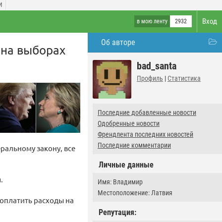
И
Вход
в мою ленту
2932
Об авторе
 на выборах
bad_santa
Профиль
|
Статистика
Последние добавленные новости
Одобренные новости
Френдлента последних новостей
Последние комментарии
ральному закону, все
Личные данные
.
Имя: Владимир
Местоположение: Латвия
 оплатить расходы на
Репутация: