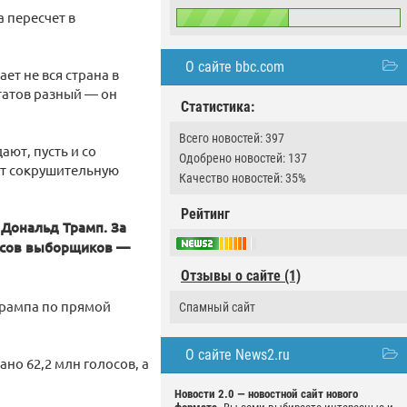
 пересчет в
О сайте bbc.com
ет не вся страна в
татов разный — он
Статистика:
Всего новостей: 397
ают, пусть и со
Одобрено новостей: 137
ет сокрушительную
Качество новостей: 35%
Рейтинг
Дональд Трамп. За
лосов выборщиков —
Отзывы о сайте (1)
Трампа по прямой
Спамный сайт
О сайте News2.ru
ано 62,2 млн голосов, а
Новости 2.0 — новостной сайт нового