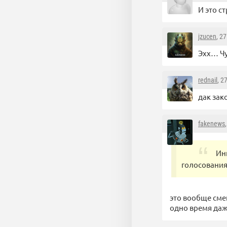
И это с
jzucen
, 2
Эхх… Чур
rednail
, 2
дак зак
fakenews
Ин
голосования
это вообще сме
одно время даже