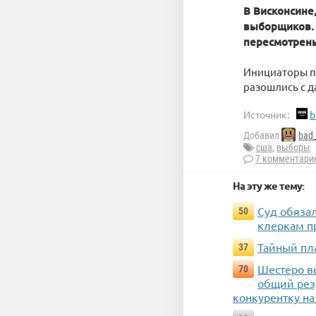
В Висконсине
выборщиков. 
пересмотрены
Инициаторы пе
разошлись с 
Источник:
b
Добавил
bad
сша
,
выборы
7 комментари
На эту же тему:
Суд обяза
50
клеркам п
Тайный пл
37
Шестеро в
70
общий рез
конкурентку на