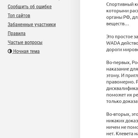
Спортивный ко
Сообщить об ошибке
которыми расп
Топ сайтов
органы РФ, дл
веществ…
Забаненные участники
Правила
Это простое 
Частые вопросы
WADA действов
дороги миров
Ночная тема
Во-первых, Ро
наказание для
этому. И приг
правомерно. Р
дисквалификац
поможет их ре
только доказа
Во-вторых, эт
никаких доказ
ничем не помо
нет. Клевета 