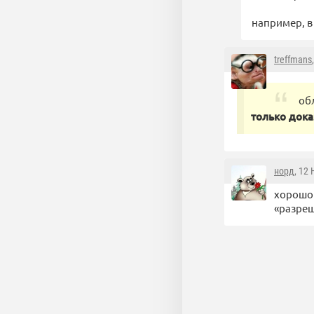
например, в
treffmans
об
только дока
норд
, 12
хорошо 
«разре