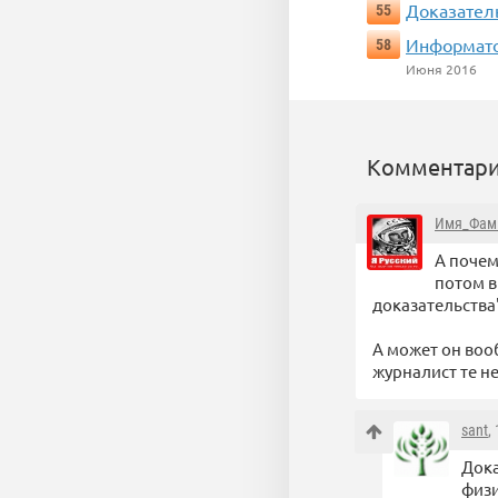
Доказател
55
Информато
58
Июня 2016
Комментари
Имя_Фам
А почем
потом в
доказательства"
А может он воо
журналист те не
sant
,
Дока
физ