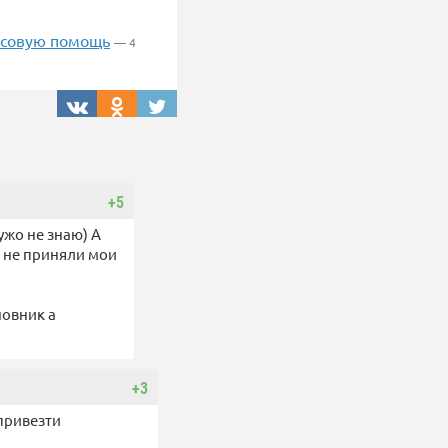
нсовую помощь
— 4
+5
ужо не знаю) А
и не приняли мои
новник а
+3
привезти