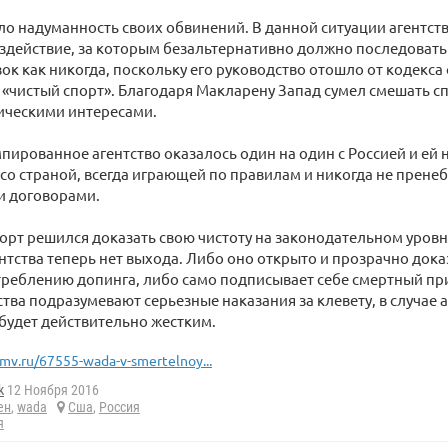
 надуманность своих обвинений. В данной ситуации агентст
здействие, за которым безальтернативно должно последовать
зок как никогда, поскольку его руководство отошло от кодекса
«чистый спорт». Благодаря Макларену Запад сумел смешать сп
ическими интересами.
пированное агентство оказалось один на один с Россией и ей
со страной, всегда играющей по правилам и никогда не прен
 договорами.
орт решился доказать свою чистоту на законодательном уровн
ентства теперь нет выхода. Либо оно открыто и прозрачно док
треблению допинга, либо само подписывает себе смертный пр
тва подразумевают серьезные наказания за клевету, в случае
 будет действительно жестким.
mv.ru/67555-wada-v-smertelnoy...
k
12 Ноября 2016
ен
,
wada
Сша
,
Россия
я