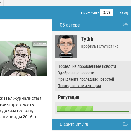
И
Вход
в мою ленту
2723
Об авторе
Ty3ik
Профиль
|
Статистика
Последние добавленные новости
Одобренные новости
Френдлента последних новостей
Последние комментарии
Репутация:
сказал журналистам
отовы пригласить
 доказательств,
лимпиады 2016-го
О сайте 3mv.ru