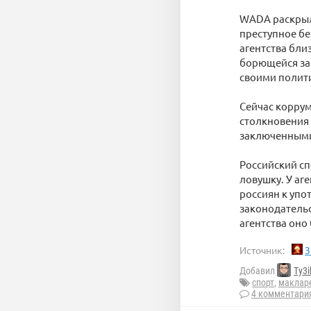
WADA раскрыло
преступное бе
агентства бли
борющейся за 
своими полит
Сейчас коррум
столкновения 
заключенными
Российский сп
ловушку. У аг
россиян к упо
законодательс
агентства оно
Источник:
3
Добавил
Ty3i
спорт
,
маклар
4 комментари