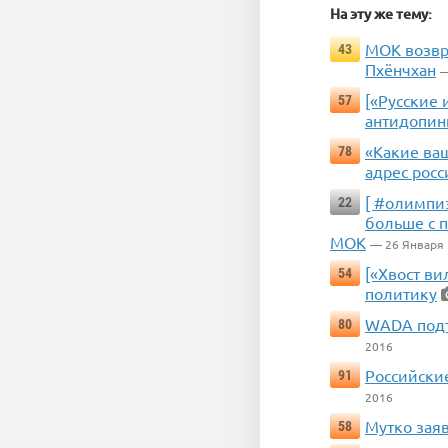
На эту же тему:
МОК возвр
43
Пхёнчхан
—
[«Русские
57
антидопинг
«Какие ва
78
адрес росс
[ #олимпиз
22
больше с 
МОК
— 26 Января
[«Хвост ви
54
политику
WADA подт
80
2016
Российски
91
2016
Мутко зая
58