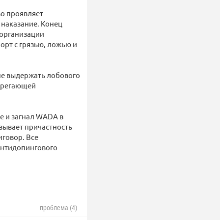
во проявляет
 наказание. Конец
 организации
орт с грязью, ложью и
 не выдержать лобового
ебрегающей
е и загнал WADA в
азывает причастность
иговор. Все
 антидопингового
проблема (4)