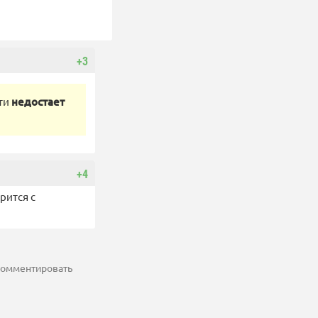
+3
сти
недостает
+4
рится с
 комментировать