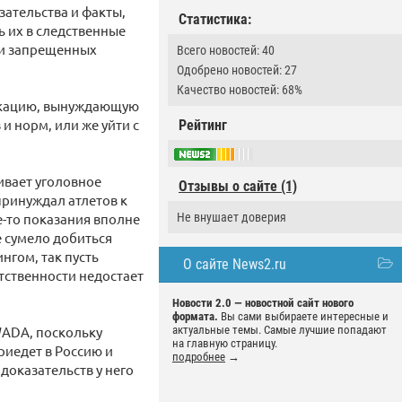
ательства и факты,
Статистика:
ь их в следственные
ии запрещенных
Всего новостей: 40
Одобрено новостей: 27
Качество новостей: 68%
вокацию, вынуждающую
 норм, или же уйти с
Рейтинг
ивает уголовное
Отзывы о сайте (1)
принуждал атлетов к
е-то показания вполне
Не внушает доверия
е сумело добиться
нгом, так пусть
О сайте News2.ru
тственности недостает
Новости 2.0 — новостной сайт нового
формата.
Вы сами выбираете интересные и
WADA, поскольку
актуальные темы. Самые лучшие попадают
на главную страницу.
риедет в Россию и
подробнее
→
доказательств у него