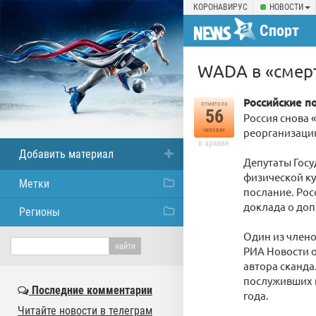
КОРОНАВИРУС
НОВОСТИ
Спорт
WADA в «смер
Российские п
отметили
56
Россия снова 
реорганизаци
человек
в архиве
Добавить материал
Депутаты Госу
физической к
Метки
послание. Ро
доклада о допи
Регионы
Один из члено
РИА Новости о
автора сканда
послуживших 
Последние комментарии
года.
Читайте новости в телеграм