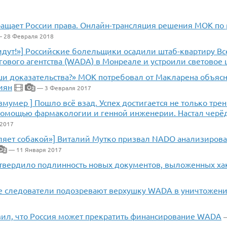
ащает России права. Онлайн-трансляция решения МОК по р
 28 Февраля 2018
 идут!»] Российские болельщики осадили штаб-квартиру В
ового агентства (WADA) в Монреале и устроили световое
ши доказательства?» МОК потребовал от Макларена объяс
иян
— 3 Февраля 2017
2
мумер ] Пошло всё взад. Успех достигается не только трен
помощью фармакологии и генной инженерии. Настал черёд
 2017
ляет собакой»] Виталий Мутко призвал NADO анализироват
— 11 Января 2017
2
вердило подлинность новых документов, выложенных ха
е следователи подозревают верхушку WADA в уничтожени
вил, что Россия может прекратить финансирование WADA
—