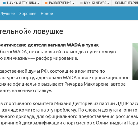
НАУКА И ТЕХНИКА
РАЗВЛЕЧЕНИЯ
КУХНЯ NEWS2
КОММЕНТАРИ
Лучшее
Хорошее
Новое
тельной» ловушке
олитические деятели загнали WADA в тупик
«бьет» WADA, не оставляя ей только два пути: полную
ю или «казнь» — расформирование.
дарственной думы РФ, состоящие в комитете по
ультуре и спорту, адресовали WADA новое провокационное
ссияне официально вызывают Ричарда Макларена, автора
нге, на «очную ставку».
в спортивного комитета Михаил Дегтярев из партии ЛДПР рас
 взгляде комитета на эту проблему. По словам депутата, они г
льного доклада, для официального предоставления россиянам
причиной дисквалификации спортсменов с Олимпиады и Пара