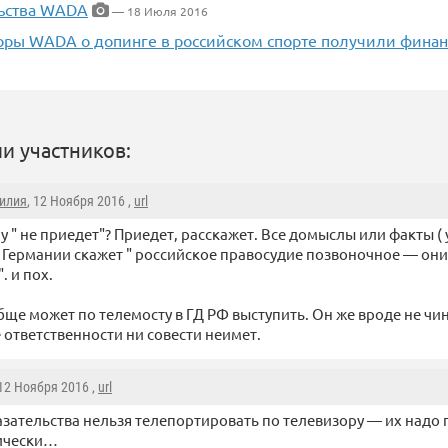
ьства WADA
— 18 Июля 2016
ры WADA о допинге в российском спорте получили фина
и участников:
илия
, 12 Ноября 2016 ,
url
у " не приедет"? Приедет, расскажет. Все домыслы или факты ( 
 Германии скажет " российское правосудие позвоночное — он
. и пох.
бще может по телемосту в ГД РФ выступить. Он же вроде не чи
 ответственности ни совести неимет.
 12 Ноября 2016 ,
url
зательства нельзя телепортировать по телевизору — их надо 
ически…