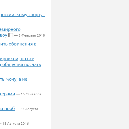
оссийскому спорту -
семирного
 шоу
— 8 Февраля 2018
нить обвинения в
ировкой, но всё
 общества послать
ь мочу, а не
керами
— 15 Сентября
и проб
— 25 Августа
 18 Августа 2016