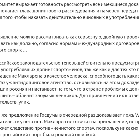
митет выражает готовность рассмотреть все имеющиеся доказ
олагает глава допингового расследования и намерен передат
я того чтобы наказать действительно виновных в употреблен
заявление можно рассматривать как серьезную, двойную про
ать как должно, согласно нормам международных договоров и
ого спорта…
ссийское законодательство теперь действительно предусматр
 употреблявших допинг спортсменов, так же как и для тех кто 
лашение Макларена в качестве человека, способного дать каки
аз уж антидопинговое агентство, основываясь на этом доклад
ии россиян и настаивает на том, что в стране проблемы с допи
шить – обличит злоумышленников. Для привлечения их к отве
тельств, улик.
о же предложение Госдумы в очередной раз доказывает ложь 
ательств у него нет. Макларен не ответит на приглашение, не п
жет следствию против «нечистого спорта», поскольку никаких 
на российский спорт была роковой ошибкой.