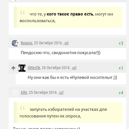
что те, у
кого такое право есть
, могут им
воспользоваться,
Ruapss
, 25 Октября 2016 ,
url
+3
Пендосню что, свидомитня покусала?))
SitterOk
, 26 Октября 2016 ,
url
+1
Ну они как бы и есть «Нулевой носитель»! ;))
X86
, 25 Октября 2016 ,
url
+4
запугать избирателей на участках для
голосования путем их опроса,
Там че, экзит-поллы запрещены?