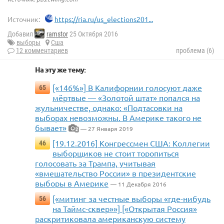
Источник:
https://ria.ru/us_elections201...
Добавил
ramstor
25 Октября 2016
выборы
Сша
12 комментариев
проблема (6)
На эту же тему:
[«146%»] В Калифорнии голосуют даже
65
мёртвые — «Золотой штат» попался на
жульничестве, однако: «Подтасовки на
выборах невозможны. В Америке такого не
бывает»
— 27 Января 2019
2
[19.12.2016] Конгрессмен США: Коллегии
46
выборщиков не стоит торопиться
голосовать за Трампа, учитывая
«вмешательство России» в президентские
выборы в Америке
— 11 Декабря 2016
[«митинг за честные выборы «где-нибудь
56
на Таймс-сквер»»] [«Открытая Россия»
раскритиковала американскую систему