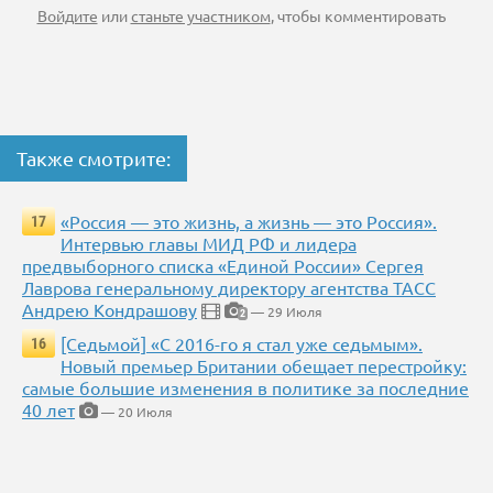
Войдите
или
станьте участником
, чтобы комментировать
Также смотрите:
«Россия — это жизнь, а жизнь — это Россия».
17
Интервью главы МИД РФ и лидера
предвыборного списка «Единой России» Сергея
Лаврова генеральному директору агентства ТАСС
Андрею Кондрашову
— 29 Июля
2
[Седьмой] «С 2016-го я стал уже седьмым».
16
Новый премьер Британии обещает перестройку:
самые большие изменения в политике за последние
40 лет
— 20 Июля