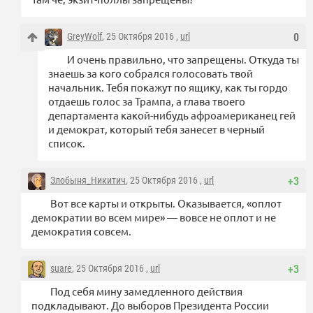
GreyWolf
, 25 Октября 2016 ,
url
0
И очень правильно, что запрещены. Откуда ты
знаешь за кого собрался голосовать твой
начальник. Тебя покажут по ящику, как ты гордо
отдаешь голос за Трампа, а глава твоего
департамента какой-нибудь афроамериканец гей
и демократ, который тебя занесет в черный
список.
Злобыня_Никитич
, 25 Октября 2016 ,
url
+3
Вот все карты и открыты. Оказывается, «оплот
демократии во всем мире» — вовсе не оплот и не
демократия совсем.
suare
, 25 Октября 2016 ,
url
+3
Под себя мину замедленного действия
подкладывают. До выборов Президента России