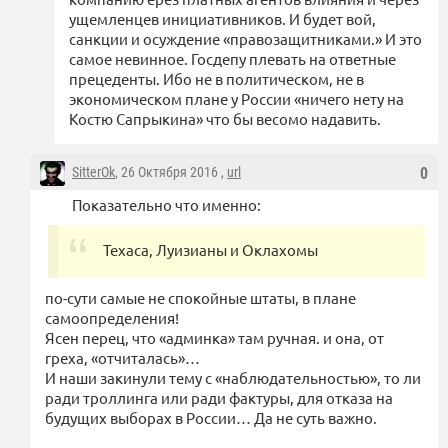
ущемленцев инициативников. И будет вой,
санкции и осуждение «правозащитниками.» И это
самое невинное. Госдепу плевать на ответные
прецеденты. Ибо не в политическом, не в
экономическом плане у России «ничего нету на
Костю Сапрыкина» что бы весомо надавить.
SitterOk
, 26 Октября 2016 ,
url
0
Показательно что именно:
Техаса, Луизианы и Оклахомы
по-сути самые не спокойные штаты, в плане
самоопределения!
Ясен перец, что «админка» там ручная. и она, от
греха, «отчиталась»…
И наши закинули тему с «наблюдательностью», то ли
ради троллинга или ради фактуры, для отказа на
будущих выборах в России… Да не суть важно.