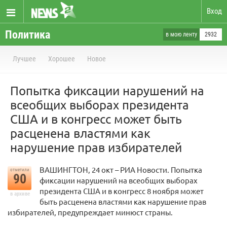
Вход
Политика
в мою ленту
2932
Лучшее
Хорошее
Новое
Попытка фиксации нарушений на
всеобщих выборах президента
США и в конгресс может быть
расценена властями как
нарушение прав избирателей
ВАШИНГТОН, 24 окт – РИА Новости. Попытка
отметили
90
фиксации нарушений на всеобщих выборах
президента США и в конгресс 8 ноября может
в архиве
быть расценена властями как нарушение прав
избирателей, предупреждает минюст страны.