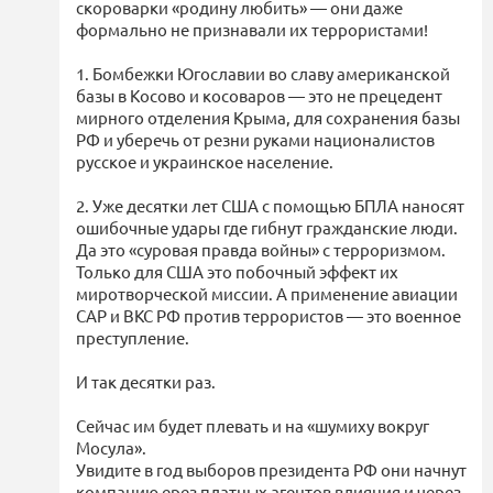
скороварки «родину любить» — они даже
формально не признавали их террористами!
1. Бомбежки Югославии во славу американской
базы в Косово и косоваров — это не прецедент
мирного отделения Крыма, для сохранения базы
РФ и уберечь от резни руками националистов
русское и украинское население.
2. Уже десятки лет США с помощью БПЛА наносят
ошибочные удары где гибнут гражданские люди.
Да это «суровая правда войны» с терроризмом.
Только для США это побочный эффект их
миротворческой миссии. А применение авиации
САР и ВКС РФ против террористов — это военное
преступление.
И так десятки раз.
Сейчас им будет плевать и на «шумиху вокруг
Мосула».
Увидите в год выборов президента РФ они начнут
компанию ерез платных агентов влияния и через