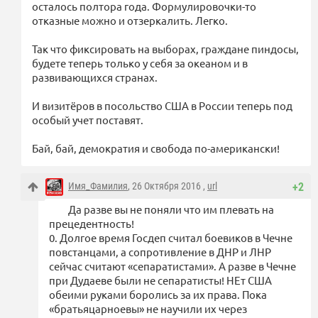
осталось полтора года. Формулировочки-то
отказные можно и отзеркалить. Легко.
Так что фиксировать на выборах, граждане пиндосы,
будете теперь только у себя за океаном и в
развивающихся странах.
И визитёров в посольство США в России теперь под
особый учет поставят.
Бай, бай, демократия и свобода по-американски!
Имя_Фамилия
, 26 Октября 2016 ,
url
+2
Да разве вы не поняли что им плевать на
прецедентность!
0. Долгое время Госдеп считал боевиков в Чечне
повстанцами, а сопротивление в ДНР и ЛНР
сейчас считают «сепаратистами». А разве в Чечне
при Дудаеве были не сепаратисты! НЕт США
обеими руками боролись за их права. Пока
«братьяцарноевы» не научили их через