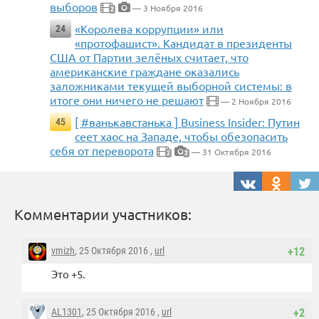
выборов
— 3 Ноября 2016
2
«Королева коррупции» или
24
«протофашист». Кандидат в президенты
США от Партии зелёных считает, что
американские граждане оказались
заложниками текущей выборной системы: в
итоге они ничего не решают
— 2 Ноября 2016
[ #ванькавстанька ] Business Insider: Путин
45
сеет хаос на Западе, чтобы обезопасить
себя от переворота
— 31 Октября 2016
2
2
Комментарии участников:
vmizh
, 25 Октября 2016 ,
url
+12
Это +5.
AL1301
, 25 Октября 2016 ,
url
+2