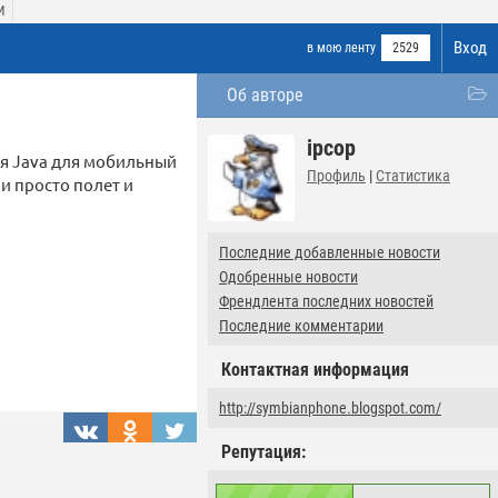
И
Вход
в мою ленту
2529
Об авторе
ipcop
ия Java для мобильный
Профиль
|
Статистика
ли просто полет и
Последние добавленные новости
Одобренные новости
Френдлента последних новостей
Последние комментарии
Контактная информация
http://symbianphone.blogspot.com/
Репутация: