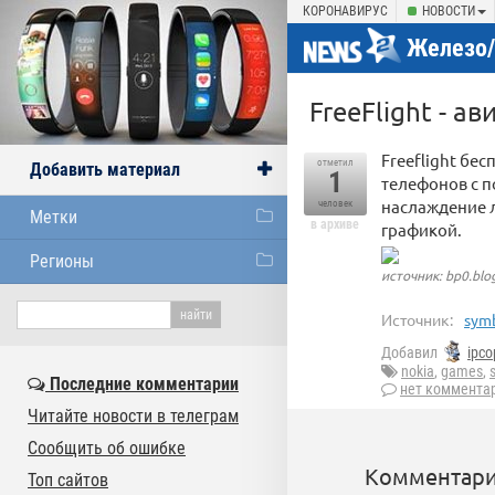
КОРОНАВИРУС
НОВОСТИ
Железо
FreeFlight - 
Freeflight бе
отметил
Добавить материал
1
телефонов с п
наслаждение 
человек
Метки
в архиве
графикой.
Регионы
источник: bp0.blo
Источник:
symb
Добавил
ipco
nokia
,
games
,
Последние комментарии
нет коммента
Читайте новости в телеграм
Сообщить об ошибке
Комментари
Топ сайтов