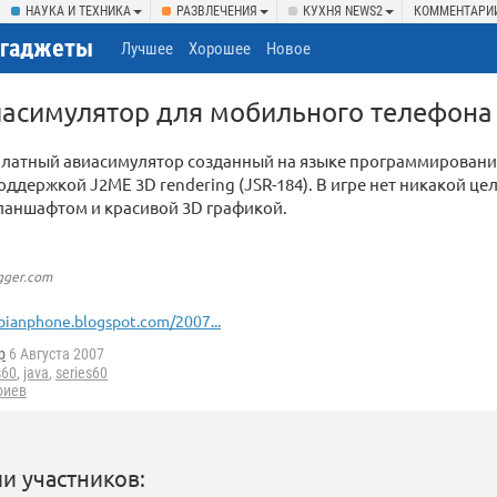
НАУКА И ТЕХНИКА
РАЗВЛЕЧЕНИЯ
КУХНЯ NEWS2
КОММЕНТАРИ
/гаджеты
Лучшее
Хорошее
Новое
авиасимулятор для мобильного телефона
сплатный авиасимулятор созданный на языке программирован
оддержкой J2ME 3D rendering (JSR-184). В игре нет никакой це
ланшафтом и красивой 3D графикой.
gger.com
ianphone.blogspot.com/2007...
p
6 Августа 2007
s60
,
java
,
series60
риев
и участников: