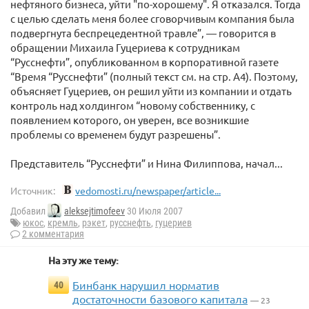
нефтяного бизнеса, уйти "по-хорошему". Я отказался. Тогда
с целью сделать меня более сговорчивым компания была
подвергнута беспрецедентной травле”, — говорится в
обращении Михаила Гуцериева к сотрудникам
“Русснефти”, опубликованном в корпоративной газете
“Время “Русснефти” (полный текст см. на стр. А4). Поэтому,
объясняет Гуцериев, он решил уйти из компании и отдать
контроль над холдингом “новому собственнику, с
появлением которого, он уверен, все возникшие
проблемы со временем будут разрешены”.
Представитель “Русснефти” и Нина Филиппова, начал...
Источник:
vedomosti.ru/newspaper/article...
Добавил
aleksejtimofeev
30 Июля 2007
юкос
,
кремль
,
рэкет
,
русснефть
,
гуцериев
2 комментария
На эту же тему:
Бинбанк нарушил норматив
40
достаточности базового капитала
— 23