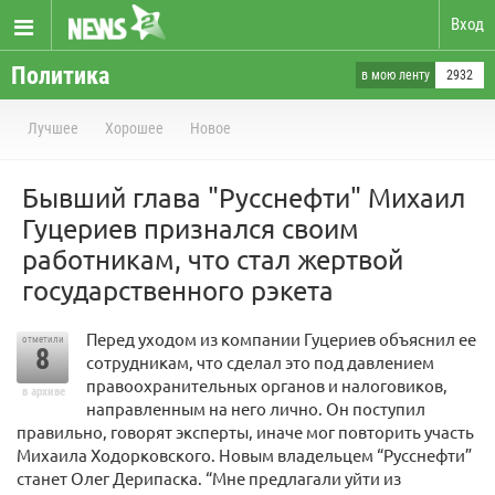
Вход
Политика
в мою ленту
2932
Лучшее
Хорошее
Новое
Бывший глава "Русснефти" Михаил
Гуцериев признался своим
работникам, что стал жертвой
государственного рэкета
Перед уходом из компании Гуцериев объяснил ее
отметили
8
сотрудникам, что сделал это под давлением
правоохранительных органов и налоговиков,
в архиве
направленным на него лично. Он поступил
правильно, говорят эксперты, иначе мог повторить участь
Михаила Ходорковского. Новым владельцем “Русснефти”
станет Олег Дерипаска. “Мне предлагали уйти из