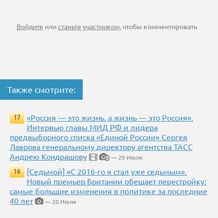
Войдите
или
станьте участником
, чтобы комментировать
Также смотрите:
«Россия — это жизнь, а жизнь — это Россия».
17
Интервью главы МИД РФ и лидера
предвыборного списка «Единой России» Сергея
Лаврова генеральному директору агентства ТАСС
Андрею Кондрашову
— 29 Июля
2
[Седьмой] «С 2016-го я стал уже седьмым».
16
Новый премьер Британии обещает перестройку:
самые большие изменения в политике за последние
40 лет
— 20 Июля