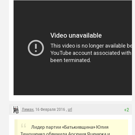
Лиман
, 16 Февраля 2016 ,
url
+2
Лидер партии «Батькивщина» Юлия
Тимошенко обвинила Арсения Яценюка и