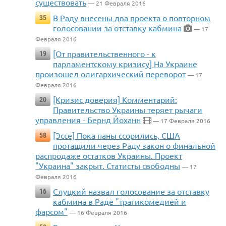
существовать
— 21 Февраля 2016
В Раду внесены два проекта о повторном
35
голосовании за отставку кабмина
— 17
Февраля 2016
[От правительственного - к
19
парламентскому кризису] На Украине
произошел олигархический переворот
— 17
Февраля 2016
[Кризис доверия] Комментарий:
20
Правительство Украины теряет рычаги
управления - Бернд Йоханн
— 17 Февраля 2016
[Эссе] Пока паны ссорились, США
58
протащили через Раду закон о финальной
распродаже остатков Украины. Проект
"Украина" закрыт. Статисты свободны
— 17
Февраля 2016
Слуцкий назвал голосование за отставку
16
кабмина в Раде "трагикомедией и
фарсом"
— 16 Февраля 2016