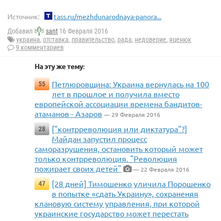
Источник:
tass.ru/mezhdunarodnaya-panora...
Добавил
sant
16 Февраля 2016
украина
,
отставка
,
правительство
,
рада
,
недоверие
,
яценюк
9 комментариев
На эту же тему:
Петлюровщина: Украина вернулась на 100
55
лет в прошлое и получила вместо
европейской ассоциации времена бандитов-
атаманов - Азаров
— 29 Февраля 2016
["контрреволюция или диктатура"?]
28
Майдан запустил процесс
саморазрушения, остановить который может
только контрреволюция. "Революция
пожирает своих детей"
— 22 Февраля 2016
[28 дней] Тимошенко уличила Порошенко
47
в попытке «сдать Украину», сохраненяя
клановую систему управления, при которой
украинские государство может перестать