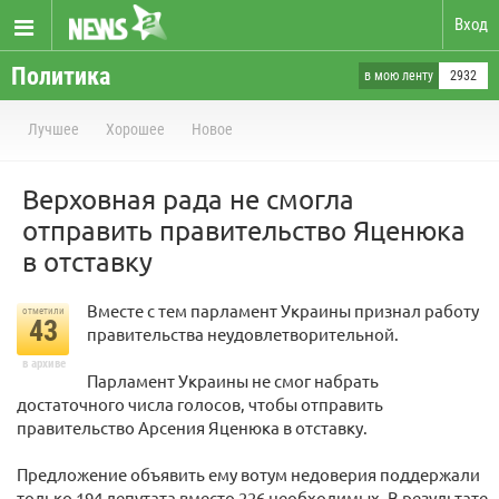
Вход
Политика
в мою ленту
2932
Лучшее
Хорошее
Новое
Верховная рада не смогла
отправить правительство Яценюка
в отставку
Вместе с тем парламент Украины признал работу
отметили
43
правительства неудовлетворительной.
в архиве
Парламент Украины не смог набрать
достаточного числа голосов, чтобы отправить
правительство Арсения Яценюка в отставку.
Предложение объявить ему вотум недоверия поддержали
только 194 депутата вместо 226 необходимых. В результате