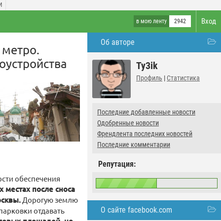
И
Вход
в мою ленту
2942
Об авторе
 метро.
оустройства
Ty3ik
Профиль
|
Статистика
Последние добавленные новости
Одобренные новости
Френдлента последних новостей
Последние комментарии
Репутация:
ости обеспечения
х местах после сноса
осквы.
Дорогую землю
О сайте facebook.com
парковки отдавать