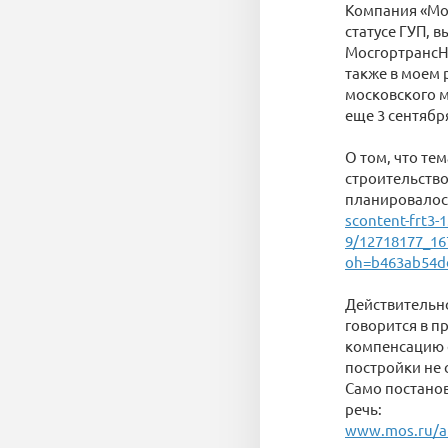
Компания «Мо
статусе ГУП, 
МосгортрансН
также в моем
московского 
еще 3 сентябр
О том, что те
строительство
планировалос
scontent-frt3-
9/12718177_16
oh=b463ab54d
Действительно
говорится в п
компенсацию с
постройки не
Само постанов
речь:
www.mos.ru/a