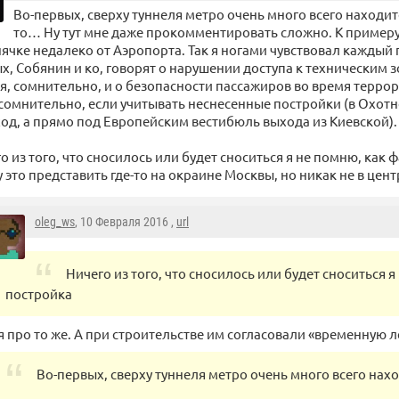
Во-первых, сверху туннеля метро очень много всего находится
то… Ну тут мне даже прокомментировать сложно. К примеру,
ячке недалеко от Аэропорта. Так я ногами чувствовал каждый
х, Собянин и ко, говорят о нарушении доступа к техническим з
я, сомнительно, и о безопасности пассажиров во время террор
сомнительно, если учитывать неснесенные постройки (в Охотн
од, а прямо под Европейским вестибюль выхода из Киевской).
о из того, что сносилось или будет сноситься я не помню, как 
у это представить где-то на окраине Москвы, но никак не в цент
oleg_ws
, 10 Февраля 2016 ,
url
Ничего из того, что сносилось или будет сноситься 
постройка
я про то же. А при строительстве им согласовали «временную
Во-первых, сверху туннеля метро очень много всего нах