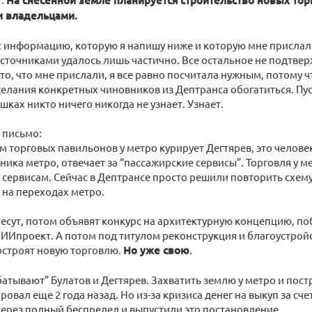
На снесенной земле планируется строительство новых то
и владельцами.
: информацию, которую я напишу ниже и которую мне прислал
точниками удалось лишь частично. Все остальное не подтвер
то, что мне прислали, я все равно посчитала нужным, потому чт
елания конкретных чиновников из Дептранса обогатиться. Пус
шках никто ничего никогда не узнает. Узнает.
о письмо:
ом торговых павильонов у метро курирует Дегтярев, это челове
ьника метро, отвечает за “пассажирские сервисы”. Торговля у м
сервисам. Сейчас в Дептрансе просто решили повторить схему
на переходах метро.
несут, потом объявят конкурс на архитектурную концепцию, по
ИИпроект. А потом под титулом реконструкция и благоустро
остроят новую торговлю.
Но уже свою
.
батывают” Булатов и Дегтярев. Захватить землю у метро и пос
ровал еще 2 года назад. Но из-за кризиса денег на выкуп за сч
ерез полный беспредел и выпустили это постановление.