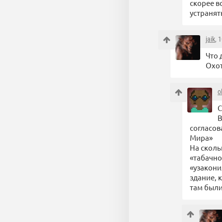
скорее в
устранят
jaik
, 
Что 
Охот
o
С
В
согласов
Мира»
На сколь
«табачно
«узакони
здание, 
там были