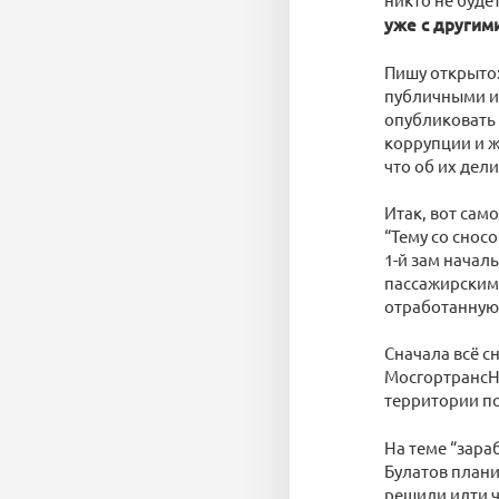
уже с другим
Пишу открыто
публичными ис
опубликовать 
коррупции и ж
что об их дели
Итак, вот сам
“Тему со снос
1-й зам начал
пассажирским 
отработанную 
Сначала всё с
МосгортрансН
территории п
На теме “зара
Булатов плани
решили идти ч