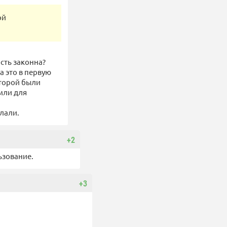
ой
ость законна?
а это в первую
оторой были
мли для
елали.
+2
ьзование.
+3