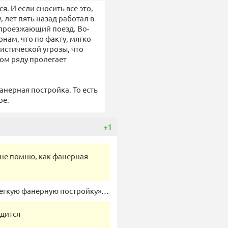
. И если сносить все это,
 лет пять назад работал в
 проезжающий поезд. Во-
онам, что по факту, мягко
истической угрозы, что
ом ряду пролегает
фанерная постройка. То есть
ре.
+1
я не помню, как фанерная
 легкую фанерную постройку»…
одится