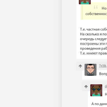
Но
собственнос
Т.е. частная со
На сколько я п
очередь следуе
построены эти 
проведения раб
Т.е. имеют пра
Ty3ik
Вопр
o
Н
А по дан