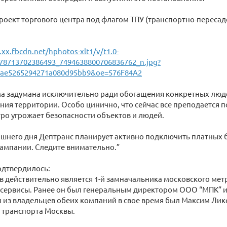
проект торгового центра под флагом ТПУ (транспортно-пересадо
1.xx.fbcdn.net/hphotos-xlt1/v/t1.0-
78713702386493_7494638800706836762_n.jpg?
0ae5265294271a080d95bb9&oe=576F84A2
ема задумана исключительно ради обогащения конкретных люде
ия территории. Особо цинично, что сейчас все преподается по
тро угрожает безопасности объектов и людей.
няшнего дня Дептранс планирует активно подключить платных бл
ампании. Следите внимательно.”
подтвердилось:
 действительно является 1-й замначальника московского мет
 сервисы. Ранее он был генеральным директором ООО “МПК” 
 из владельцев обеих компаний в свое время был Максим Ликс
 транспорта Москвы.