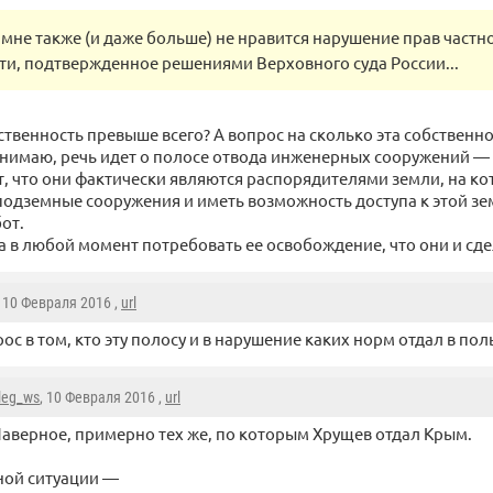
 мне также (и даже больше) не нравится нарушение прав частн
ти, подтвержденное решениями Верховного суда России...
бственность превыше всего? А вопрос на сколько эта собственн
онимаю, речь идет о полосе отвода инженерных сооружений — 
т, что они фактически являются распорядителями земли, на к
подземные сооружения и иметь возможность доступа к этой зе
от.
ва в любой момент потребовать ее освобождение, что они и сд
, 10 Февраля 2016 ,
url
ос в том, кто эту полосу и в нарушение каких норм отдал в пол
leg_ws
, 10 Февраля 2016 ,
url
аверное, примерно тех же, по которым Хрущев отдал Крым.
ной ситуации —