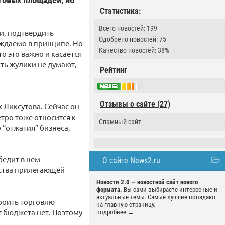
рговых площадей, но
Статистика:
Всего новостей: 199
и, подтвердить
Одобрено новостей: 75
ждаемо в принципе. Но
Качество новостей: 38%
о это важно и касается
ть жулики не думают,
Рейтинг
Отзывы о сайте (27)
к Ликсутова. Сейчас он
етро тоже относится к
Спамный сайт
 “отжатия” бизнеса,
бедит в нем
О сайте News2.ru
йства прилегающей
Новости 2.0 — новостной сайт нового
формата.
Вы сами выбираете интересные и
актуальные темы. Самые лучшие попадают
троить торговлю
на главную страницу.
ет бюджета нет. Поэтому
подробнее
→