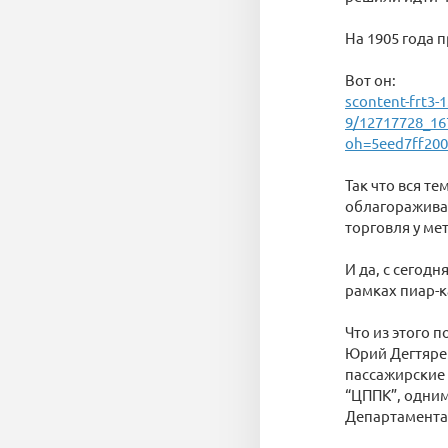
На 1905 года 
Вот он:
scontent-frt3-
9/12717728_16
oh=5eed7ff20
Так что вся т
облагораживан
торговля у ме
И да, с сегод
рамках пиар-к
Что из этого 
Юрий Дегтярев
пассажирские
“ЦППК”, одним
Департамента