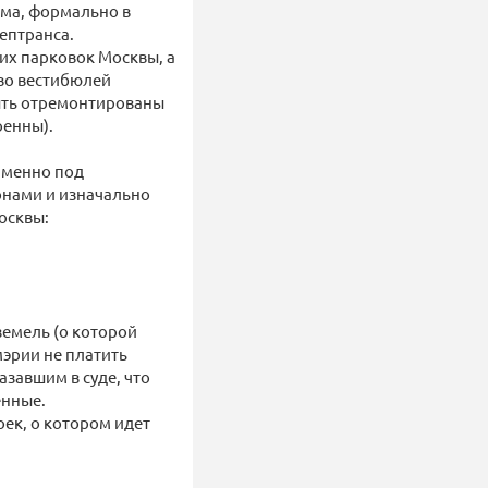
рма, формально в
ептранса.
их парковок Москвы, а
во вестибюлей
ыть отремонтированы
оенны).
 именно под
онами и изначально
осквы:
земель (о которой
мэрии не платить
завшим в суде, что
енные.
оек, о котором идет