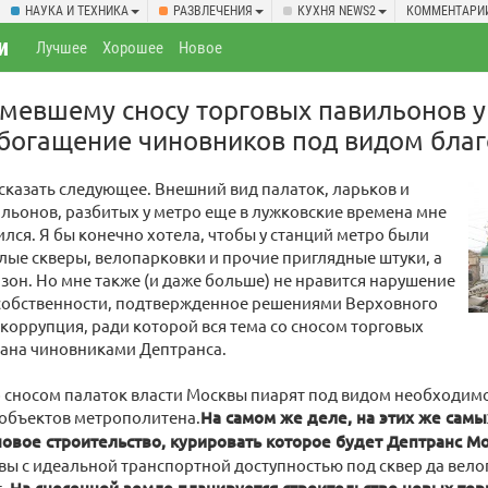
НАУКА И ТЕХНИКА
РАЗВЛЕЧЕНИЯ
КУХНЯ NEWS2
КОММЕНТАРИ
и
Лучшее
Хорошее
Новое
мевшему сносу торговых павильонов у
богащение чиновников под видом благ
 сказать следующее. Внешний вид палаток, ларьков и
льонов, разбитых у метро еще в лужковские времена мне
ился. Я бы конечно хотела, чтобы у станций метро были
ые скверы, велопарковки и прочие приглядные штуки, а
зон. Но мне также (и даже больше) не нравится нарушение
 собственности, подтвержденное решениями Верховного
и коррупция, ради которой вся тема со сносом торговых
мана чиновниками Дептранса.
о сносом палаток власти Москвы пиарят под видом необходим
 объектов метрополитена.
На самом же деле, на этих же самы
новое строительство, курировать которое будет Дептранс М
вы с идеальной транспортной доступностью под сквер да вело
т.