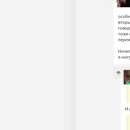
особн
вторы
говор
тоже 
перех
Ничег
я мог
И 