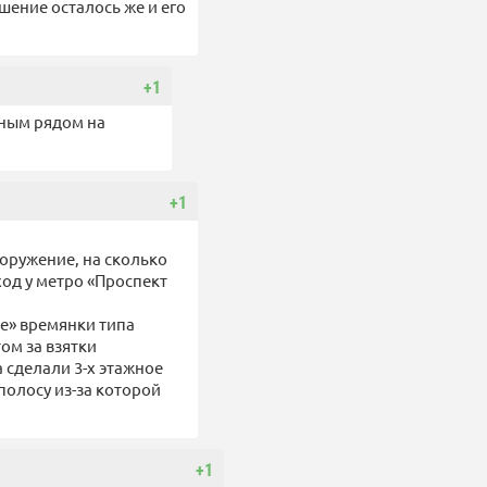
шение осталось же и его
+1
тным рядом на
+1
ооружение, на сколько
од у метро «Проспект
е» времянки типа
ом за взятки
а сделали 3-х этажное
полосу из-за которой
+1