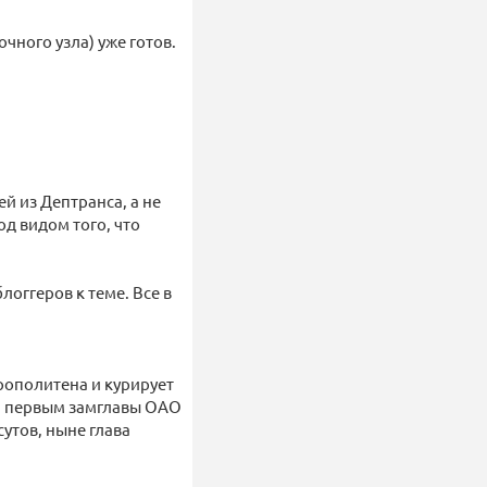
чного узла) уже готов.
й из Дептранса, а не
д видом того, что
оггеров к теме. Все в
рополитена и курирует
и первым замглавы ОАО
утов, ныне глава