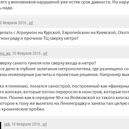
сего у виновников нарушений уже истек срок давности. Но нару
ь надо.
10 Февраля 2016 ,
url
делать с Атриумом на Курской, Европейским на Киевской, Охо
ном ряду и прочими ТЦ сверху метро?
leg_ws
, 10 Февраля 2016 ,
url
верху самого тунеля или сверху входа в метро?
се дело в глубине залегания метрополитена, где размещено с
аны инженерные расчеты и проектные решения. Например вых
ко я понимаю, ломался самострой, построенный как «фанерны
го киоска», которые потом переросли в монстров, которые пот
ли». Помню как в середине 90-х на Войковской из такого киоск
которое к тому же вылезло на Ленинградку и заняла там целую 
 хронические пробки.
jaik
, 10 Февраля 2016 ,
url