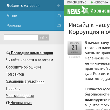
КОРОНАВИРУС
НОВОСТИ
Добавить материал
Из жизн
Метки
Инсайд к нашу
Регионы
Коррупция и о
В начале хочу
отметили
21
торговых пави
очень не нрав
Последние комментарии
человек
в архиве
маленькие мил
Читайте новости в телеграм
не мини-черки
Сообщить об ошибке
прав частной
суда России, 
Топ сайтов
палаток заду
Забаненные участники
Правила
Сейчас тему с
безопасности
Частые вопросы
планируется 
Ночная тема
в центре Моск
никто не буде