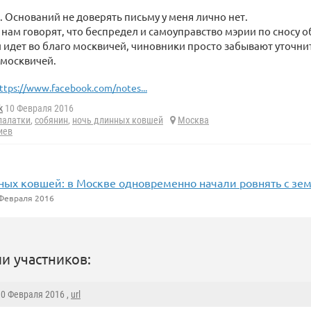
к. Оснований не доверять письму у меня лично нет.
 нам говорят, что беспредел и самоуправство мэрии по сносу 
 идет во благо москвичей, чиновники просто забывают уточн
 москвичей.
ttps://www.facebook.com/notes...
k
10 Февраля 2016
палатки
,
собянин
,
ночь длинных ковшей
Москва
иев
ных ковшей: в Москве одновременно начали ровнять с зем
Февраля 2016
и участников:
10 Февраля 2016 ,
url