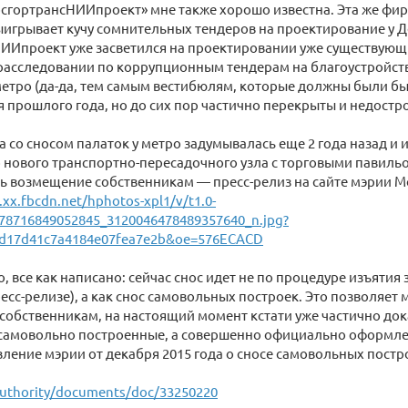
сгортрансНИИпроект» мне также хорошо известна. Эта же фи
выигрывает кучу сомнительных тендеров на проектирование у Д
ИИпроект уже засветился на проектировании уже существующ
 расследовании по коррупционным тендерам на благоустройст
метро (да-да, тем самым вестибюлям, которые должны были б
я прошлого года, но до сих пор частично перекрыты и недостр
ма со сносом палаток у метро задумывалась еще 2 года назад и
 нового транспортно-пересадочного узла с торговыми павиль
ь возмещение собственникам — пресс-релиз на сайте мэрии М
1.xx.fbcdn.net/hphotos-xpl1/v/t1.0-
78716849052845_3120046478489357640_n.jpg?
d17d41c7a4184e07fea7e2b&oe=576ECACD
, все как написано: сейчас снос идет не по процедуре изъятия 
ресс-релизе), а как снос самовольных построек. Это позволяет 
обственникам, на настоящий момент кстати уже частично дока
 самовольно построенные, а совершенно официально оформл
ление мэрии от декабря 2015 года о сносе самовольных постр
uthority/documents/doc/33250220