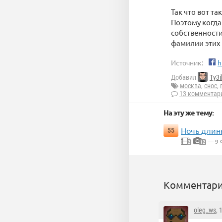
Так что вот та
Поэтому когда
собственности
фамилии этих
Источник:
h
Добавил
Ty3i
москва
,
снос
,
13 комментар
На эту же тему:
Ночь длин
55
— 9 
2
12
Комментари
oleg_ws
, 