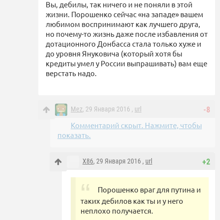
Вы, дебилы, так ничего и не поняли в этой
жизни. Порошенко сейчас «на западе» вашем
любимом воспринимают как лучшего друга,
но почему-то жизнь даже после избавления от
дотационного Донбасса стала только хуже и
до уровня Януковича (который хотя бы
кредиты умел у России выпрашивать) вам еще
верстать надо.
Mez
, 29 Января 2016 ,
url
-8
Комментарий скрыт. Нажмите, чтобы
показать.
X86
, 29 Января 2016 ,
url
+2
Порошенко враг для путина и
таких дебилов как ты и у него
неплохо получается.