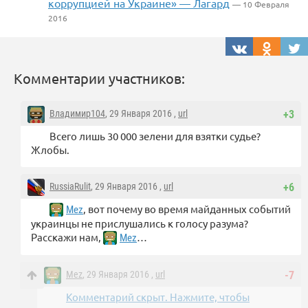
коррупцией на Украине» — Лагард
— 10 Февраля
2016
Комментарии участников:
Владимир104
, 29 Января 2016 ,
url
+3
Всего лишь 30 000 зелени для взятки судье?
Жлобы.
RussiaRulit
, 29 Января 2016 ,
url
+6
, вот почему во время майданных событий
Mez
украинцы не прислушались к голосу разума?
Расскажи нам,
…
Mez
Mez
, 29 Января 2016 ,
url
-7
Комментарий скрыт. Нажмите, чтобы