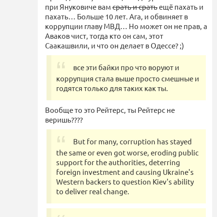
при Януковиче вам
срать и срать
ещё пахать и
пахать… Больше 10 лет. Ага, и обвиняет в
коррупции главу МВД… Но может он не прав, а
Аваков чист, тогда кто он сам, этот
Саакашвили, и что он делает в Одессе? ;)
все эти байки про что воруют и
коррупция стала выше просто смешные и
годятся только для таких как ты.
Вообще то это Рейтерс, ты Рейтерс не
веришь????
But for many, corruption has stayed
the same or even got worse, eroding public
support for the authorities, deterring
foreign investment and causing Ukraine's
Western backers to question Kiev's ability
to deliver real change.