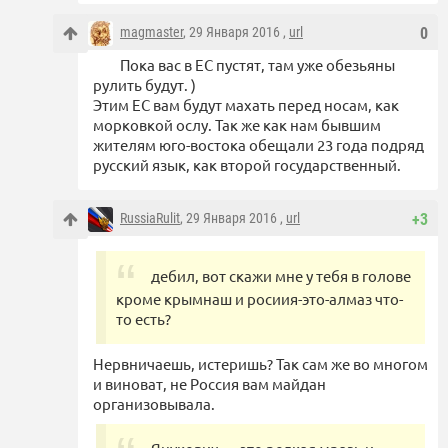
magmaster
, 29 Января 2016 ,
url
0
Пока вас в ЕС пустят, там уже обезьяны
рулить будут. )
Этим ЕС вам будут махать перед носам, как
морковкой ослу. Так же как нам бывшим
жителям юго-востока обещали 23 года подряд
русский язык, как второй государственный.
RussiaRulit
, 29 Января 2016 ,
url
+3
дебил, вот скажи мне у тебя в голове
кроме крымнаш и росиия-это-алмаз что-
то есть?
Нервничаешь, истеришь? Так сам же во многом
и виноват, не Россия вам майдан
организовывала.