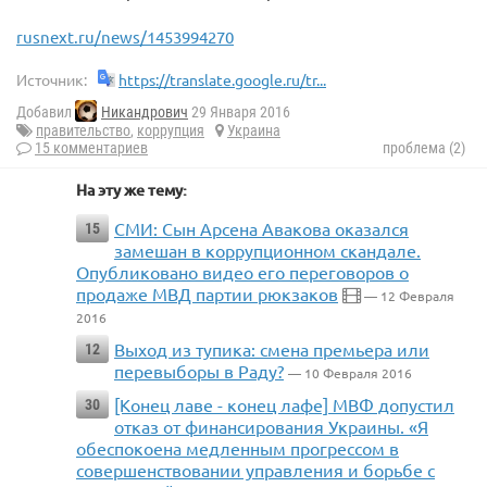
rusnext.ru/news/1453994270
Источник:
https://translate.google.ru/tr...
Добавил
Никандрович
29 Января 2016
правительство
,
коррупция
Украина
15 комментариев
проблема (2)
На эту же тему:
СМИ: Сын Арсена Авакова оказался
15
замешан в коррупционном скандале.
Опубликовано видео его переговоров о
продаже МВД партии рюкзаков
— 12 Февраля
2016
Выход из тупика: смена премьера или
12
перевыборы в Раду?
— 10 Февраля 2016
[Конец лаве - конец лафе] МВФ допустил
30
отказ от финансирования Украины. «Я
обеспокоена медленным прогрессом в
совершенствовании управления и борьбе с