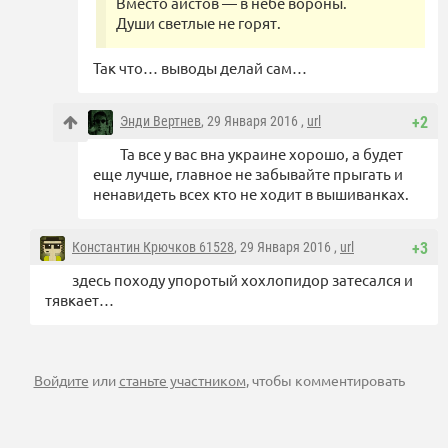
Вместо аистов — в небе вороны.
Души светлые не горят.
Так что… выводы делай сам…
Энди Вертнев
, 29 Января 2016 ,
url
+2
Та все у вас вна украине хорошо, а будет
еще лучше, главное не забывайте прыгать и
ненавидеть всех кто не ходит в вышиванках.
Константин Крючков 61528
, 29 Января 2016 ,
url
+3
здесь походу упоротый хохлопидор затесался и
тявкает…
Войдите
или
станьте участником
, чтобы комментировать