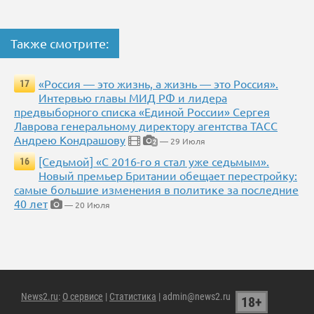
Также смотрите:
«Россия — это жизнь, а жизнь — это Россия».
17
Интервью главы МИД РФ и лидера
предвыборного списка «Единой России» Сергея
Лаврова генеральному директору агентства ТАСС
Андрею Кондрашову
— 29 Июля
2
[Седьмой] «С 2016-го я стал уже седьмым».
16
Новый премьер Британии обещает перестройку:
самые большие изменения в политике за последние
40 лет
— 20 Июля
News2.ru
:
О сервисе
|
Статистика
| admin@news2.ru
18+