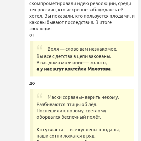
скомпрометировали идею революции, среди
тех россиян, кто искренне заблуждаясь её
хотел. Вы показали, кто пользуется плодами, и
каковы бывают последствия. В итоге
эволюция
от
Воля — слово вам незнакомое.
Вы все с детства в цепи закованы.
У вас дома молчание — золото,
а у нас жгут коктейли Молотова
.
до
Маски сорваны– верить некому.
Разбиваются птицы об лёд.
Поспешили к новому, светлому –
оборвался беспечный полёт.
Кто у власти — все куплены-проданы,
наши сотни ложатся в ряд.