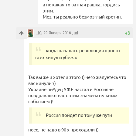
а не какая-то ватная рашка, гордись
этим.
Мез, ты реально безмозглый кретин.
ЦС
, 29 Января 2016 ,
url
+3
когда началась революция просто
всех кинул и убежал
Так вы же и хотели этого )) чего жалуетесь что
вас кинули ?)
Украине пи*дец УЖЕ настал и Россияне
поздравляют вас с этим знаменательным
событием )!
Россия пойдет по тому же пути
неее, не надо в 90 х проходили ))