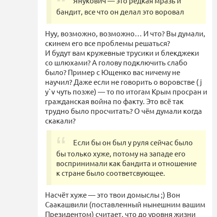
Янукович — это редкая мразь и
бандит, все что он делал это воровал
Нуу, возможно, возможно… И что? Вы думали,
скинем его все проблемы решаться?
И будут вам кружевные трусики и блекджеки
со шлюхами? А голову подключить слабо
было? Пример с Ющенко вас ничему не
научил? Даже если не говорить о воровстве ( j
y`v чуть позже) — то по итогам Крым просран и
гражданская война по факту. Это всё так
трудно было просчитать? О чём думали когда
скакали?
Если бы он был у руля сейчас было
бы только хуже, потому на западе его
воспринимали как бандита и отношение
к стране было соответсвующее.
Насчёт хуже — это твои домыслы ;) Вон
Саакашвили (поставленный нынешним вашим
Президентом) считает, что до уровня жизни