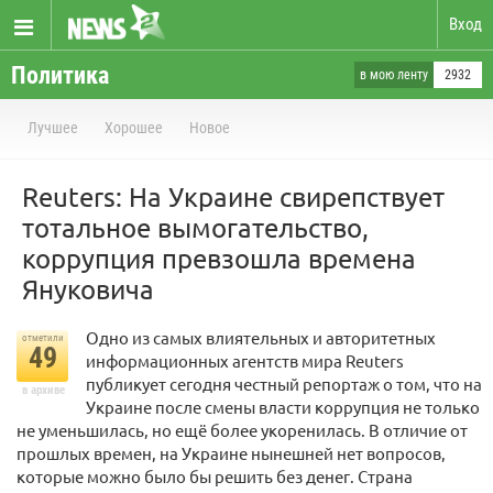
Вход
Политика
в мою ленту
2932
Лучшее
Хорошее
Новое
Reuters: На Украине свирепствует
тотальное вымогательство,
коррупция превзошла времена
Януковича
Одно из самых влиятельных и авторитетных
отметили
49
информационных агентств мира Reuters
публикует сегодня честный репортаж о том, что на
в архиве
Украине после смены власти коррупция не только
не уменьшилась, но ещё более укоренилась. В отличие от
прошлых времен, на Украине нынешней нет вопросов,
которые можно было бы решить без денег. Страна