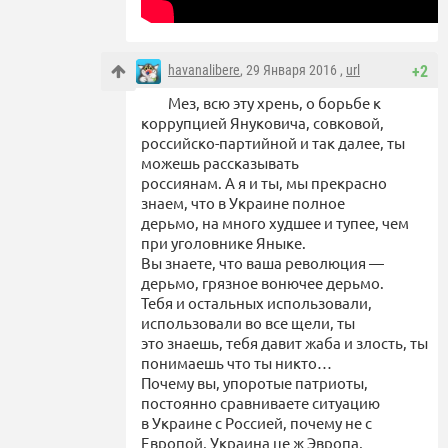
havanalibere
, 29 Января 2016 ,
url
+2
Мез, всю эту хрень, о борьбе к
коррупцией Януковича, совковой,
российско-партийной и так далее, ты
можешь рассказывать
россиянам. А я и ты, мы прекрасно
знаем, что в Украине полное
дерьмо, на много худшее и тупее, чем
при уголовнике Яныке.
Вы знаете, что ваша революция —
дерьмо, грязное вонючее дерьмо.
Тебя и остальных использовали,
использовали во все щели, ты
это знаешь, тебя давит жаба и злость, ты
понимаешь что ты никто…
Почему вы, упоротые патриоты,
постоянно сравниваете ситуацию
в Украине с Россией, почему не с
Европой, Украина це ж Эвропа,