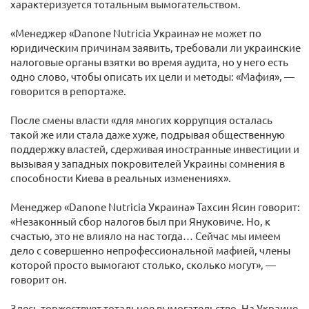
характеризуется тотальным вымогательством.
«Менеджер «Danone Nutricia Украина» не может по
юридическим причинам заявить, требовали ли украинские
налоговые органы взятки во время аудита, но у него есть
одно слово, чтобы описать их цели и методы: «Мафия», —
говорится в репортаже.
После смены власти «для многих коррупция осталась
такой же или стала даже хуже, подрывая общественную
поддержку властей, сдерживая иностранные инвестиции и
вызывая у западных покровителей Украины сомнения в
способности Киева в реальных изменениях».
Менеджер «Danone Nutricia Украина» Тахсин Ясин говорит:
«Незаконный сбор налогов был при Януковиче. Но, к
счастью, это не влияло на нас тогда… Сейчас мы имеем
дело с совершенно непрофессиональной мафией, члены
которой просто вымогают столько, сколько могут», —
говорит он.
Здесь торжествует тотальное вымогательство. На Украине,