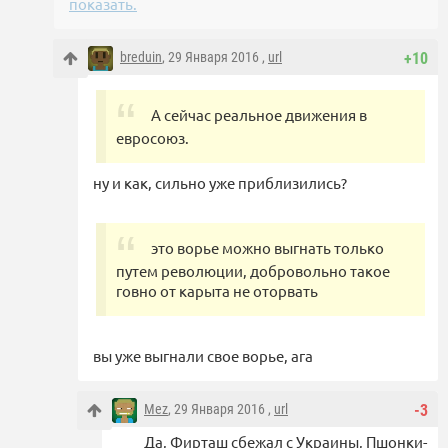
показать.
breduin
, 29 Января 2016 ,
url
+10
А сейчас реальное движения в
евросоюз.
ну и как, сильно уже приблизились?
это ворье можно выгнать только
путем революции, добровольно такое
говно от карыта не оторвать
вы уже выгнали свое ворье, ага
Mez
, 29 Января 2016 ,
url
-3
Да, Фирташ сбежал с Украины, Пшонки-