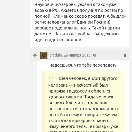
Януковичи-Азаровы уехали к такомуже
ворью в РФ, Ахметов получил по рогам по
полной, Клименко скоро посадят. А быдло-
регионалов (аналог Единой Росиии)
вообще поделили на ноль. Такой партии
даже нет. Так что да, война с бандюками
идет и идет по полной.
breduin
, 29 Января 2016 ,
url
0
надеешься, что тебе перепадет?
Шел человек, видит другого
человека — несчастный был
привязан к дереву и облеплен
кровососущими. Тогда человек
решил облегчить страдания
несчастного и отогнал комаров от
него. А тот ему и говорит: «Зачем
ты отогнал комаров от моего
измученного тела. Те комары уже
напились крови и уже почти не