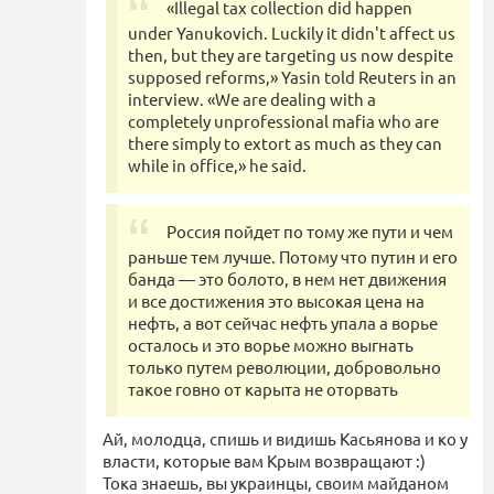
«Illegal tax collection did happen
under Yanukovich. Luckily it didn't affect us
then, but they are targeting us now despite
supposed reforms,» Yasin told Reuters in an
interview. «We are dealing with a
completely unprofessional mafia who are
there simply to extort as much as they can
while in office,» he said.
Россия пойдет по тому же пути и чем
раньше тем лучше. Потому что путин и его
банда — это болото, в нем нет движения
и все достижения это высокая цена на
нефть, а вот сейчас нефть упала а ворье
осталось и это ворье можно выгнать
только путем революции, добровольно
такое говно от карыта не оторвать
Ай, молодца, спишь и видишь Касьянова и ко у
власти, которые вам Крым возвращают :)
Тока знаешь, вы украинцы, своим майданом