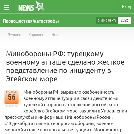
Вход
Происшествия/катастрофы
в мою ленту
2622
Лучшее
Хорошее
Новое
Минобороны РФ: турецкому
военному атташе сделано жесткое
представление по инциденту в
Эгейском море
Минобороны РФ выразило озабоченность
отметили
56
военному атташе Турции в связи действиями
турецкой стороны в отношении российского
в архиве
корабля в Эгейском море, заявили в Управлении
пресс-службы и информации Минобороны России.
«13 декабря атташе по вопросам обороны, военно-
морской атташе при посольстве Турции в Москве контр-