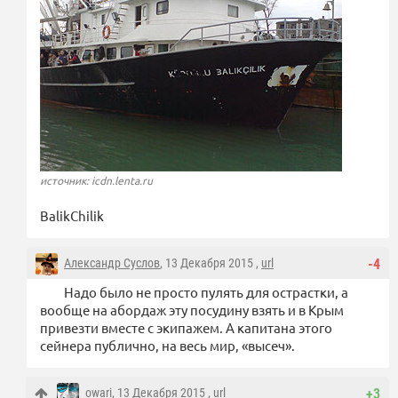
источник: icdn.lenta.ru
BalikChilik
Александр Суслов
, 13 Декабря 2015 ,
url
-4
Надо было не просто пулять для острастки, а
вообще на абордаж эту посудину взять и в Крым
привезти вместе с экипажем. А капитана этого
сейнера публично, на весь мир, «высеч».
owari
, 13 Декабря 2015 ,
url
+3