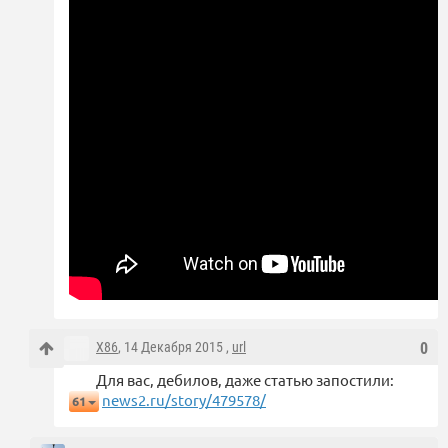
X86
, 14 Декабря 2015 ,
url
0
Для вас, дебилов, даже статью запостили:
news2.ru/story/479578/
61