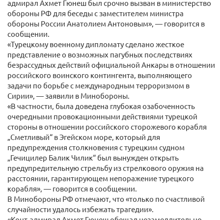
адмирал Ахмет Гюнеш был срочно вызван в министерство
обороны РФ для беседы с заместителем министра
обороны России Анатолием Антоновым», — говорится в
сообщении.
«Турецкому военному дипломату сделано жесткое
представление о возможных пагубных последствиях
безрассудных действий официальной Анкары в отношении
российского воинского контингента, выполняющего
задачи по борьбе с международным терроризмом в
Сирии», — заявили в Минобороны.
«В частности, была доведена глубокая озабоченность
очередными провокационными действиями турецкой
стороны в отношении российского сторожевого корабля
„Сметливый“ в Эгейском море, который для
предупреждения столкновения с турецким судном
„Гечицилер Балик Чилик“ был вынужден открыть
предупредительную стрельбу из стрелкового оружия на
расстоянии, гарантирующем непоражение турецкого
корабля», — говорится в сообщении.
В Минобороны РФ отмечают, что «только по счастливой
случайности удалось избежать трагедии».
«Конт-адмирал Ахмет Гюнеш обещал незамедлительно