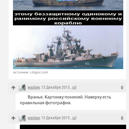
источник: i.imgur.com
waplaw
, 13 Декабря 2015 ,
url
0
Вранье. Картинку поменяй. Наверху есть
правильная фотография.
waplaw
, 13 Декабря 2015 ,
url
0