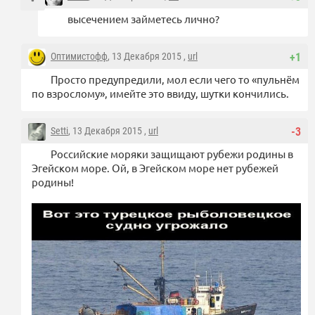
высечением займетесь лично?
Оптимистофф
, 13 Декабря 2015 ,
url
+1
Просто предупредили, мол если чего то «пульнём
по взрослому», имейте это ввиду, шутки кончились.
Setti
, 13 Декабря 2015 ,
url
-3
Российские моряки защищают рубежи родины в
Эгейском море. Ой, в Эгейском море нет рубежей
родины!