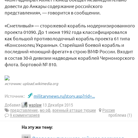
довести до Анкары содержание российского
представления», — говорится в сообщении.
«Сметливый» — сторожевой корабль модернизированного
проекта 01090. До 1 июня 1992 года классифицировался
как большой противолодочный корабль проекта 61 типа
«Комсомолец Украины». Старейший боевой корабль и
последний «поющий фрегат» в строю ВМФ России. Входит
в состав 30-й дивизии надводных кораблей Черноморского
флота. Бортовой № 810.
источник: upload.wikimedia.org
Источник:
militarynews.ru/story.asp?rid=...
Добавил
waplaw
13 Декабря 2015
представление
,
мо рф
,
военный атташе турции
Россия
9 комментариев
проблема (1)
На эту же тему: