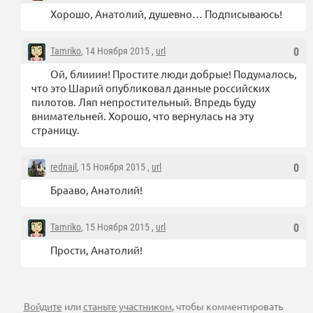
Хорошо, Анатолий, душевно… Подписываюсь!
Tamriko
, 14 Ноября 2015 ,
url
0
Ой, блииин! Простите люди добрые! Подумалось,
что это Шарий опубликовал данные российских
пилотов. Ляп непростительный. Впредь буду
внимательней. Хорошо, что вернулась на эту
страницу.
rednail
, 15 Ноября 2015 ,
url
0
Брааво, Анатолий!
Tamriko
, 15 Ноября 2015 ,
url
0
Прости, Анатолий!
Войдите
или
станьте участником
, чтобы комментировать