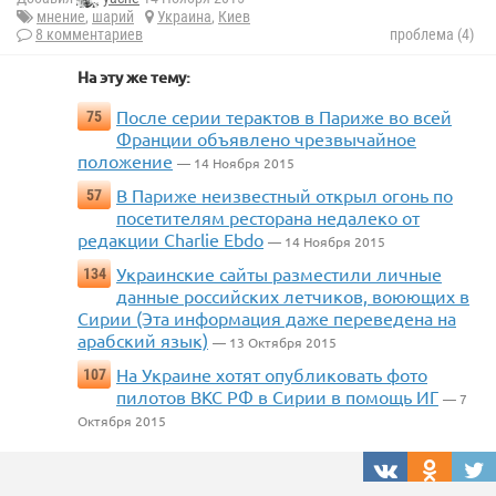
мнение
,
шарий
Украина
,
Киев
8 комментариев
проблема (4)
На эту же тему:
После серии терактов в Париже во всей
75
Франции объявлено чрезвычайное
положение
— 14 Ноября 2015
В Париже неизвестный открыл огонь по
57
посетителям ресторана недалеко от
редакции Charlie Ebdo
— 14 Ноября 2015
Украинские сайты разместили личные
134
данные российских летчиков, воюющих в
Сирии (Эта информация даже переведена на
арабский язык)
— 13 Октября 2015
На Украине хотят опубликовать фото
107
пилотов ВКС РФ в Сирии в помощь ИГ
— 7
Октября 2015