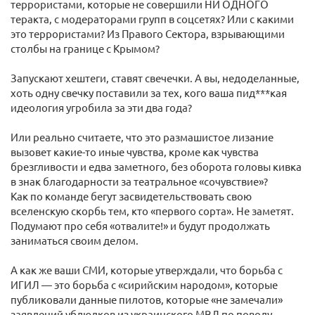
террористами, которые не совершили НИ ОДНОГО
теракта, с модераторами групп в соцсетях? Или с какими
это террористами? Из Правого Сектора, взрывающими
столбы на границе с Крымом?
Запускают хештеги, ставят свечечки. А вы, недоделанные,
хоть одну свечку поставили за тех, кого ваша пид***кая
идеология угробила за эти два года?
Или реально считаете, что это размашистое лизание
вызовет какие-то иные чувства, кроме как чувства
брезгливости и едва заметного, без оборота головы кивка
в знак благодарности за театральное «сочувствие»?
Как по команде бегут засвидетельствовать свою
вселенскую скорбь тем, кто «первого сорта». Не заметят.
Подумают про себя «отвалите!» и будут продолжать
заниматься своим делом.
А как же ваши СМИ, которые утверждали, что борьба с
ИГИЛ — это борьба с «сирийским народом», которые
публиковали данные пилотов, которые «не замечали»
заявлений ублюдков из украинского МВД по поводу