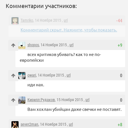
Комментарии участников:
Tamriko
, 14 Ноября 2015 ,
url
-44
Комментарий скрыт. Нажмите, чтобы показать.
shopos
, 14 Ноября 2015 ,
url
+9
всех критиков убивать? как то не по-
европейски
owari
, 14 Ноября 2015 ,
url
0
иди нах.
Кирилл Рудаков
, 15 Ноября 2015 ,
url
0
Вам хохлам убийцам даже свечки не поставят.
sever2man
, 14 Ноября 2015 ,
url
+8