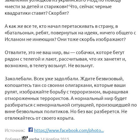
«мести за детей и стариков»? Что, сейчас черные
квадратики ставят? Скорбят?
А как же все те, кто начал перетаскивать в страну, в
«батальоны», ребят, повернутых на идеях, ничего общего с
Исламом не имеющих? Они тоже скорбь изображают?
Отвалите, это не ваш мир, вы — собачки, которе бегут
рядом с телегой и лают, рассчитывая, что их заметят и,
возможно, в телегу возьмут. Не возьмут.
Заколебали. Всех уже задолбали. Ждите безвизовый,
копошитесь там со своими олигархами, которые ваши
рулят, изображайте борьбу с терроризмом, выращивая
отмороженных террористов. А нормальный мир будет
разбираться с ненормальной ситуацией, произошедшей по
вине безвольных политиков. Но без вас разберется. Не
отвлекайтесь от своего корыта.
Источник:
https://www.facebook.com/photo...
Добавил
yache
14 Ноября 2015