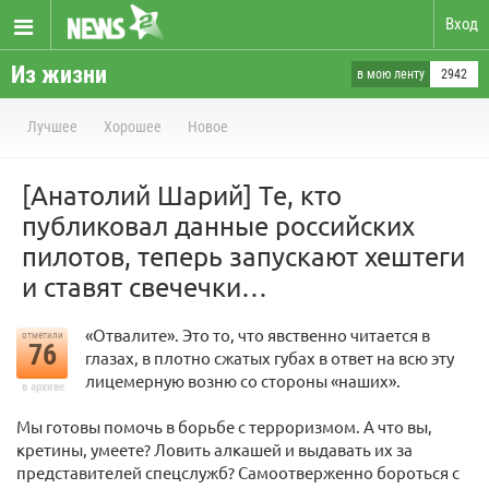
Вход
Из жизни
в мою ленту
2942
Лучшее
Хорошее
Новое
[Анатолий Шарий] Те, кто
публиковал данные российских
пилотов, теперь запускают хештеги
и ставят свечечки…
«Отвалите». Это то, что явственно читается в
отметили
76
глазах, в плотно сжатых губах в ответ на всю эту
лицемерную возню со стороны «наших».
в архиве
Мы готовы помочь в борьбе с терроризмом. А что вы,
кретины, умеете? Ловить алкашей и выдавать их за
представителей спецслужб? Самоотверженно бороться с