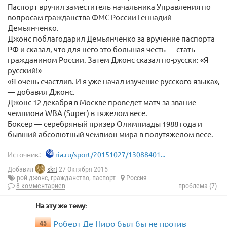
Паспорт вручил заместитель начальника Управления по
вопросам гражданства ФМС России Геннадий
Демьянченко.
Джонс поблагодарил Демьянченко за вручение паспорта
РФ и сказал, что для него это большая честь — стать
гражданином России. Затем Джонс сказал по-русски: «Я
русский!»
«Я очень счастлив. И я уже начал изучение русского языка»,
— добавил Джонс.
Джонс 12 декабря в Москве проведет матч за звание
чемпиона WBA (Super) в тяжелом весе.
Боксер — серебряный призер Олимпиады 1988 года и
бывший абсолютный чемпион мира в полутяжелом весе.
Источник:
ria.ru/sport/20151027/13088401...
Добавил
skrt
27 Октября 2015
рой джонс
,
гражданство
,
паспорт
Россия
8 комментариев
проблема (7)
На эту же тему:
Роберт Де Ниро был бы не против
45