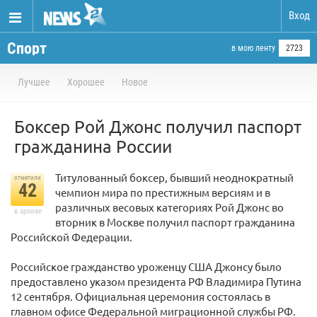
Вход
Спорт
в мою ленту
2723
Лучшее
Хорошее
Новое
Боксер Рой Джонс получил паспорт
гражданина России
Титулованный боксер, бывший неоднократный
отметили
42
чемпион мира по престижным версиям и в
различных весовых категориях Рой Джонс во
в архиве
вторник в Москве получил паспорт гражданина
Российской Федерации.
Российское гражданство уроженцу США Джонсу было
предоставлено указом президента РФ Владимира Путина
12 сентября. Официальная церемония состоялась в
главном офисе Федеральной миграционной службы РФ.