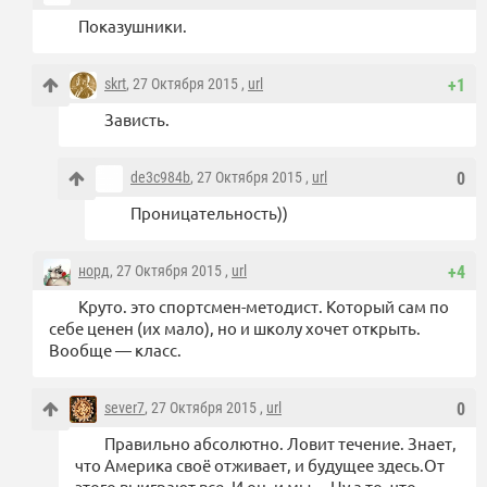
Показушники.
skrt
, 27 Октября 2015 ,
url
+1
Зависть.
de3c984b
, 27 Октября 2015 ,
url
0
Проницательность))
норд
, 27 Октября 2015 ,
url
+4
Круто. это спортсмен-методист. Который сам по
себе ценен (их мало), но и школу хочет открыть.
Вообще — класс.
sever7
, 27 Октября 2015 ,
url
0
Правильно абсолютно. Ловит течение. Знает,
что Америка своё отживает, и будущее здесь.От
этого выиграют все. И он, и мы… Ну а то, что