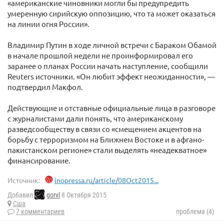
«американские чиновники могли бы предупредить
умеренную сирийскую оппозицию, что та может оказаться
на линии огня России».
Владимир Путин в ходе личной встречи с Бараком Обамой
в начале прошлой недели не проинформировал его
заранее о планах России начать наступление, сообщили
Reuters источники. «Он любит эффект неожиданности», —
подтвердил Макфол.
Действующие и отставные официальные лица в разговоре
с журналистами дали понять, что американскому
разведсообществу в связи со «смещением акцентов на
борьбу с терроризмом на Ближнем Востоке и в афгано-
пакистанском регионе» стали выделять «неадекватное»
финансирование.
Источник:
inopressa.ru/article/08Oct2015...
Добавил
gorvl
8 Октября 2015
Сша
7 комментариев
проблема (4)