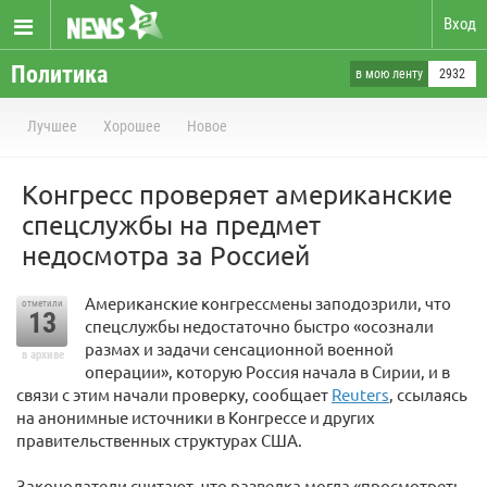
Вход
Политика
в мою ленту
2932
Лучшее
Хорошее
Новое
Конгресс проверяет американские
спецслужбы на предмет
недосмотра за Россией
Американские конгрессмены заподозрили, что
отметили
13
спецслужбы недостаточно быстро «осознали
размах и задачи сенсационной военной
в архиве
операции», которую Россия начала в Сирии, и в
связи с этим начали проверку, сообщает
Reuters
, ссылаясь
на анонимные источники в Конгрессе и других
правительственных структурах США.
Законодатели считают, что разведка могла «просмотреть