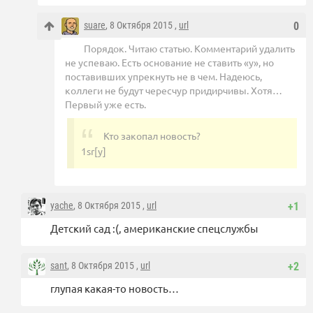
suare
, 8 Октября 2015 ,
url
0
Порядок. Читаю статью. Комментарий удалить
не успеваю. Есть основание не ставить «у», но
поставивших упрекнуть не в чем. Надеюсь,
коллеги не будут чересчур придирчивы. Хотя…
Первый уже есть.
Кто закопал новость?
1sr[у]
yache
, 8 Октября 2015 ,
url
+1
Детский сад :(, американские спецслужбы
sant
, 8 Октября 2015 ,
url
+2
глупая какая-то новость…