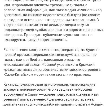
или неправильно оценить» тревожные сигналы, а
релевантная информация, как сказал один из чиновников,
«двигалась по каналам недостаточно быстро» (по словам
еще одного источника — «с недельным отставанием»). В
ходе проверки комитет по делам разведки «изучит
поданные разведслужбами рапорты и опросит причастных
офицеров». Проводить публичные слушания пока не
планируется, пишут корреспонденты.
Если опасения конгрессменов подтвердятся, это будет не
первый промах американских спецслужб за последние
годы, отмечает Reuters, напоминая о том, что
«неожиданный захват Москвой украинского Крыма» и
«резкая активизация строительства китайских островов в
Южно-Китайском море» также застали их врасплох.
Как предположил один из источников, «американские
эксперты поначалу сочли, что наращивание Россией
вооружений в Сирии — скорее подготовка к „внезапным
учениям“ или к временной демонстрации силы, а не к
длительным крупномасштабным ударам по врагам Асада».