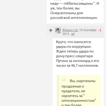
недо — геббельсовщины ". И
уж, тем более, вы
Омерзительны для
российской интеллигенции.
Юлька с н2
, 19 Сентября
-1
2015 ,
url
Круто, что наносятся
удары по коррупции.
Ждем теперь удара по
дому пресс-секретаря
Путина за миллиард и его
часам за 40,7 миллионов.
Вы, маргиналы
продажные и
предатели, не
скроетесь за "
оппозиционностью"
и тем более,