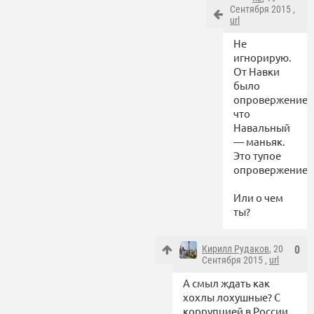
Сентября 2015 ,
url
Не
игнорирую.
От Навки
было
опровержение,
что
Навальный
— маньяк.
Это тупое
опровержение.
Или о чем
ты?
Кирилл Рудаков
, 20
0
Сентября 2015 ,
url
А смыл ждать как
хохлы лохушные? С
коррупцией в России