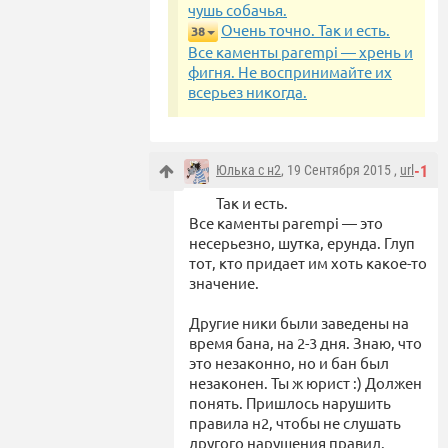
чушь собачья.
Очень точно. Так и есть.
38
Все каменты parempi — хрень и
фигня. Не воспринимайте их
всерьез никогда.
Юлька с н2
, 19 Сентября 2015 ,
url
-1
Так и есть.
Все каменты parempi — это
несерьезно, шутка, ерунда. Глуп
тот, кто придает им хоть какое-то
значение.
Другие ники были заведены на
время бана, на 2-3 дня. Знаю, что
это незаконно, но и бан был
незаконен. Ты ж юрист :) Должен
понять. Пришлось нарушить
правила н2, чтобы не слушать
другого нарушения правил.