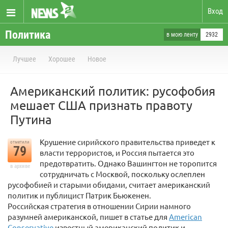
Вход
Политика
в мою ленту
2932
Лучшее
Хорошее
Новое
Американский политик: русофобия
мешает США признать правоту
Путина
Крушение сирийского правительства приведет к
отметили
79
власти террористов, и Россия пытается это
предотвратить. Однако Вашингтон не торопится
в архиве
сотрудничать с Москвой, поскольку ослеплен
русофобией и старыми обидами, считает американский
политик и публицист Патрик Бьюкенен.
Российская стратегия в отношении Сирии намного
разумней американской, пишет в статье для
American
Conservative
известный американский политик и