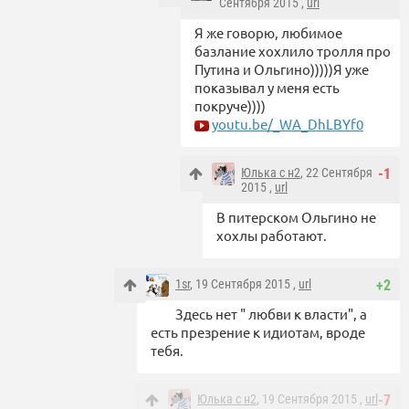
Сентября 2015 ,
url
Я же говорю, любимое
базлание хохлило тролля про
Путина и Ольгино)))))Я уже
показывал у меня есть
покруче))))
youtu.be/_WA_DhLBYf0
Юлька с н2
, 22 Сентября
-1
2015 ,
url
В питерском Ольгино не
хохлы работают.
1sr
, 19 Сентября 2015 ,
url
+2
Здесь нет " любви к власти", а
есть презрение к идиотам, вроде
тебя.
Юлька с н2
, 19 Сентября 2015 ,
url
-7