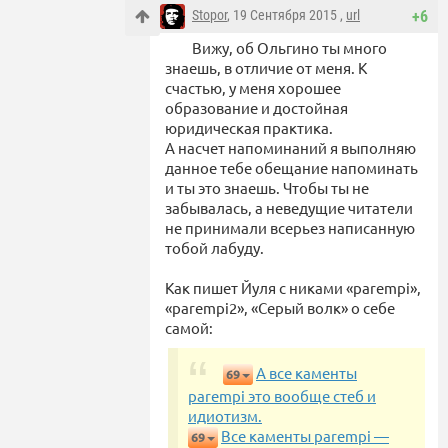
Stopor
, 19 Сентября 2015 ,
url
+6
Вижу, об Ольгино ты много
знаешь, в отличие от меня. К
счастью, у меня хорошее
образование и достойная
юридическая практика.
А насчет напоминаний я выполняю
данное тебе обещание напоминать
и ты это знаешь. Чтобы ты не
забывалась, а неведущие читатели
не принимали всерьез написанную
тобой лабуду.
Как пишет Йуля с никами «parempi»,
«parempi2», «Серый волк» о себе
самой:
А все каменты
69
parempi это вообще стеб и
идиотизм.
Все каменты parempi —
69