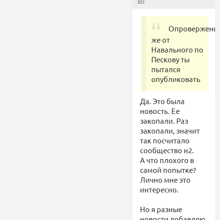
url
Опровержени
же от
Навального по
Пескову ты
пытался
опубликовать
Да. Это была
новость. Ее
закопали. Раз
закопали, значит
так посчитало
сообщество н2.
А что плохого в
самой попытке?
Лично мне это
интересно.
Но я разные
новости добавляю,