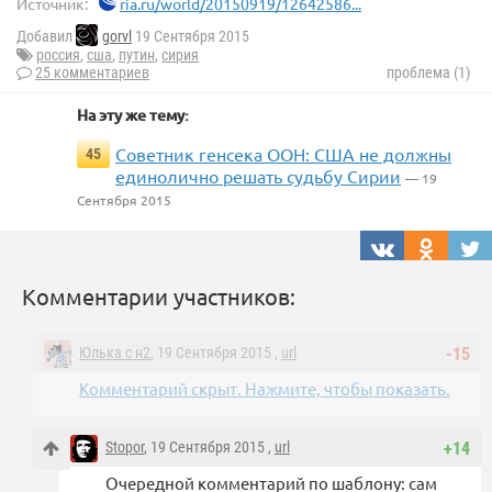
Источник:
ria.ru/world/20150919/12642586...
Добавил
gorvl
19 Сентября 2015
россия
,
сша
,
путин
,
сирия
25 комментариев
проблема (1)
На эту же тему:
Советник генсека ООН: США не должны
45
единолично решать судьбу Сирии
— 19
Сентября 2015
Комментарии участников:
Юлька с н2
, 19 Сентября 2015 ,
url
-15
Комментарий скрыт. Нажмите, чтобы показать.
Stopor
, 19 Сентября 2015 ,
url
+14
Очередной комментарий по шаблону: сам