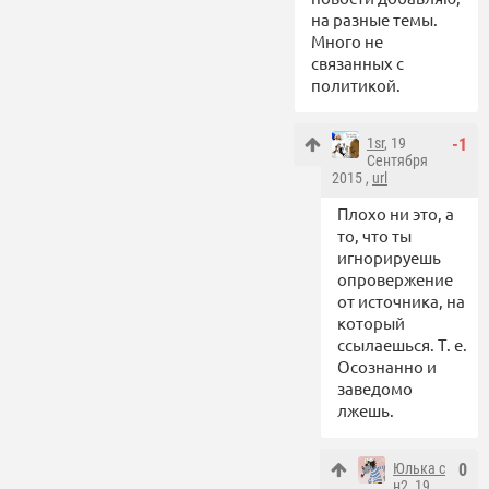
на разные темы.
Много не
связанных с
политикой.
1sr
, 19
-1
Сентября
2015 ,
url
Плохо ни это, а
то, что ты
игнорируешь
опровержение
от источника, на
который
ссылаешься. Т. е.
Осознанно и
заведомо
лжешь.
Юлька с
0
н2
, 19