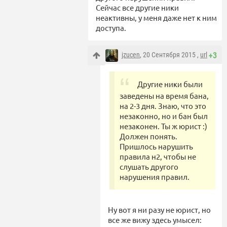
Сейчас все другие ники
неактивны, у меня даже нет к ним
доступа.
jzucen
, 20 Сентября 2015 ,
url
+3
Другие ники были
заведены на время бана,
на 2-3 дня. Знаю, что это
незаконно, но и бан был
незаконен. Ты ж юрист :)
Должен понять.
Пришлось нарушить
правила н2, чтобы не
слушать другого
нарушения правил.
Ну вот я ни разу не юрист, но
все же вижу здесь умысел: