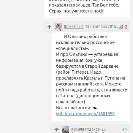
показал из пальцев. Так Вот тебе,
Серая, получи жест в нос!!!
Юлька с н2
, 19 Сентября 2015 ,
url
-2
В Ольгино работают
исключительно российские
«специалисты».
И про Ольгино — устаревшая
информация, они уже
базируются в Старой деревне
(район Питера). Надо
прославлять Кремль и Путина на
русском и английском. Можете
пойти туда работать, если живете
в Питере (дистанционных
вакансий нет)
Вот их вакансии:
spb.hh.ru/employer/1801959
Кирилл Рудаков
, 20
+1