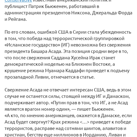
публицист Патрик Бьюкенен, работавший в
администрациях президентов Никсона, Джеральда Форда
и Рейгана.
По его словам, ошибкой США в Сирии стала убежденность
в том, что победа над террористической группировкой
«Исламское государство» (ИГ) невозможна без свержения
президента Башара Асада. Эта позиция сродни вере в то,
что после свержения Саддама Хусейна Ирак станет
демократической моделью на Ближнем Востоке, а
крушение режима Муамара Каддафи приведет к подъему
прозападной Ливии, отмечается в статье.
Свержение Асада не отвечает интересам США, ведь в этом
случае не останется силы, стоящей между ИГ и Дамаском,
подчеркивает автор. «Путин прав в том, что ИГ, а не Асад
является врагом номер один», — пишет Бьюкенен.
«А кто, по мнению американцев, окажется в Дамаске, если
Асад будет свергнут? Крах режима <…> приведет к победе
террористов, расправе над сотнями шиитов, алавитов и
христиан, бегству еще миллионов в Иорданию, Ливан и