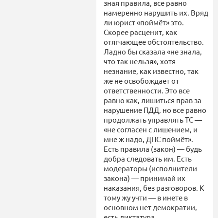
зная правила, все равно
намеренно нарушить их. Вряд
ли юрист «поймёт» это.
Скорее расценит, как
отягчающее обстоятельство.
Ладно бы сказала «не знала,
что так нельзя», хотя
незнание, как известно, так
же не освобождает от
ответственности. Это все
равно как, лишиться прав за
нарушение ПДД, но все равно
продолжать управлять ТС —
«не согласен с лишением, и
мне ж надо, ДПС поймёт».
Есть правила (закон) — будь
добра следовать им. Есть
модераторы (исполнители
закона) — принимай их
наказания, без разговоров. К
тому жу учти — в инете в
основном нет демократии,
есть диктатура