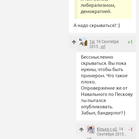
либерализмом,
демократией.
А надо скрываться? :)
1sr
, 19 Сентября
+1
2015 ,
url
Бессмысленно
скрываться. Вы пока
нужны, чтобы быть
примером. Что такое
плохо.
Опровержение же от
Навального по Пескову
ты пытался
опубликовать.
Забыл, бандерлог? )
Юлька с н2
, 19
-1
Сентября 2015 ,