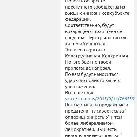
Новость об аресте
преступного сообщества из
высших чиновников субъекта
федерации.
Соответственно, будут
возвращены похищенные
средства. Перекрыты каналы
хищений и прочая.
Это и есть критика.
Конструктивная. Конкретная.
Но, это бьет по твоей
пропаганде наповал.
По вам будут наноситься
удары до полного вашего
уничтожения.
Вот еще один
vz.ru/columns/2015/9/14/766559.
Вы, маргиналы продажные и
предатели, не скроетесь за "
оппозиционностью" и тем
более, либерализмом,
демократией. Вы и есть
недоделанные отпрыски "