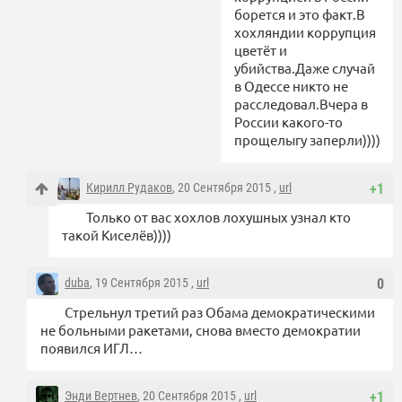
борется и это факт.В
хохляндии коррупция
цветёт и
убийства.Даже случай
в Одессе никто не
расследовал.Вчера в
России какого-то
прощелыгу заперли))))
Кирилл Рудаков
, 20 Сентября 2015 ,
url
+1
Только от вас хохлов лохушных узнал кто
такой Киселёв))))
duba
, 19 Сентября 2015 ,
url
0
Стрельнул третий раз Обама демократическими
не больными ракетами, снова вместо демократии
появился ИГЛ…
Энди Вертнев
, 20 Сентября 2015 ,
url
+1