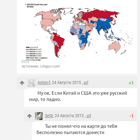
источник: i.imgur.com
Anton-f
, 24 Августа 2015 ,
url
+1
Ну ок. Если Китай и США это уже русский
мир, то ладно.
Setti
, 24 Августа 2015 ,
url
-1
Ты не понял что на карте до тебя
бесполезно пытаются донести