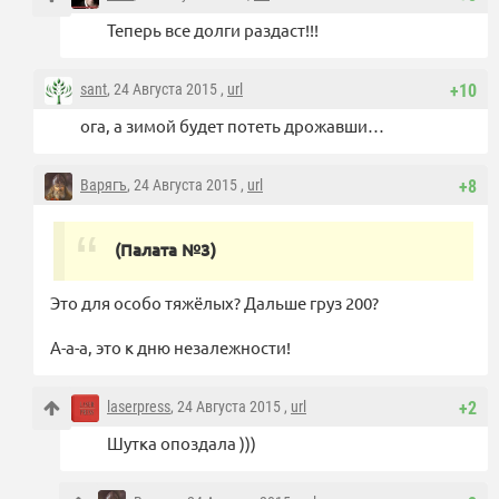
Теперь все долги раздаст!!!
sant
, 24 Августа 2015 ,
url
+10
ога, а зимой будет потеть дрожавши…
Варягъ
, 24 Августа 2015 ,
url
+8
(Палата №3)
Это для особо тяжёлых? Дальше груз 200?
А-а-а, это к дню незалежности!
laserpress
, 24 Августа 2015 ,
url
+2
Шутка опоздала )))