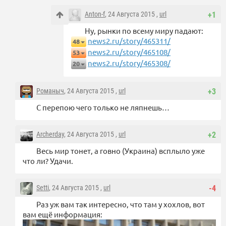
Anton-f
, 24 Августа 2015 ,
url
+1
Ну, рынки по всему миру падают:
news2.ru/story/465311/
48
news2.ru/story/465108/
53
news2.ru/story/465308/
20
Романыч
, 24 Августа 2015 ,
url
+3
С перепою чего только не ляпнешь…
Archerday
, 24 Августа 2015 ,
url
+2
Весь мир тонет, а говно (Украина) всплыло уже
что ли? Удачи.
Setti
, 24 Августа 2015 ,
url
-4
Раз уж вам так интересно, что там у хохлов, вот
вам ещё информация: