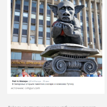
источник: i.imgur.com
Войдите
или
станьте участником
, чтобы комментировать