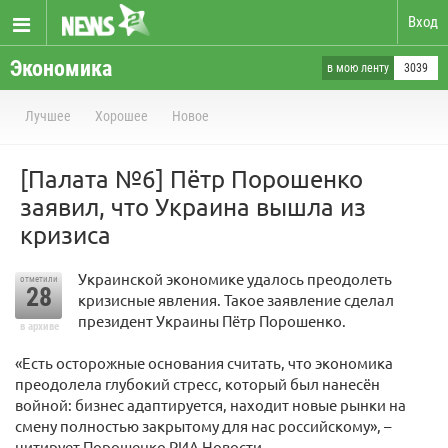
Вход
Экономика
в мою ленту
3039
Лучшее
Хорошее
Новое
[Палата №6] Пётр Порошенко
заявил, что Украина вышла из
кризиса
Украинской экономике удалось преодолеть
отметили
28
кризисные явления. Такое заявление сделал
президент Украины Пётр Порошенко.
в архиве
«Есть осторожные основания считать, что экономика
преодолела глубокий стресс, который был нанесён
войной: бизнес адаптируется, находит новые рынки на
смену полностью закрытому для нас российскому», –
цитирует Порошенко РИА Новости.