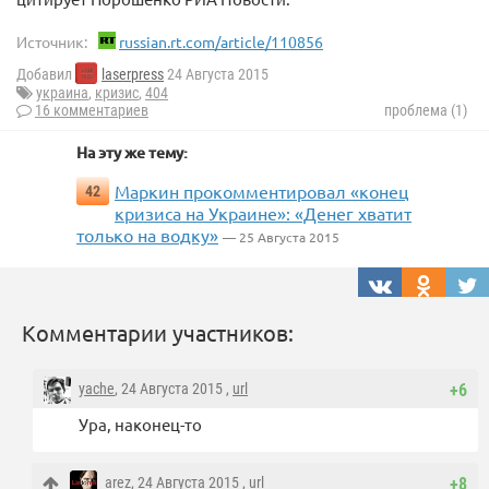
Источник:
russian.rt.com/article/110856
Добавил
laserpress
24 Августа 2015
украина
,
кризис
,
404
16 комментариев
проблема (1)
На эту же тему:
Маркин прокомментировал «конец
42
кризиса на Украине»: «Денег хватит
только на водку»
— 25 Августа 2015
Комментарии участников:
yache
, 24 Августа 2015 ,
url
+6
Ура, наконец-то
arez
, 24 Августа 2015 ,
url
+8