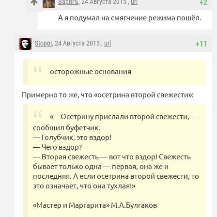
Варягъ
, 24 Августа 2015 ,
url
+2
А я подумал на смягчение режима пошёл.
Stopor
, 24 Августа 2015 ,
url
+11
осторожные основания
Примерно то же, что «осетрина второй свежести»:
«—Осетрину прислали второй свежести, —
сообщил буфетчик.
— Голубчик, это вздор!
— Чего вздор?
— Вторая свежесть — вот что вздор! Свежесть
бывает только одна — первая, она же и
последняя. А если осетрина второй свежести, то
это означает, что она тухлая!»
«Мастер и Маргарита» М.А.Булгаков