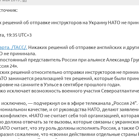
точник:
х решений об отправке инструкторов на Украину НАТО не при
а, 19:35 UTC+3
рта. /ТАСС/.
Никаких решений об отправке английских и други
О не принимала.
 постоянный представитель России при альянсе Александр Гру
сия 24».
ских решений относительно отправки инструкторов не приним
ТО занимается реализацией тех решений, которые были прин
ровне на саммите в Уэльсе в сентябре прошлого года».
ко исключает возможность военного участия Североатлантиче
 исключено, — подчеркнул он в эфире телеканала „Россия 24“
иониальном качестве, и от руководства НАТО, делают заявления
 конфликте». «НАТО не считает себя той организацией, которая
о должна отвечать за те вызовы, которые связаны с украинск
АТО считает, что эту роль должны исполнять Россия, а также 
разил сожаление, что «своими действиями отдельные страны