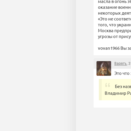
масла в огонь э
оказание военно
некоторых деят
«Это не соотве
того, что укра
Москва предпри
угрозы от прис
vovan1966 Вы за
Варягъ
, 
Это что 
Без наз
Владимир Р