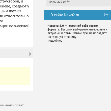
структоров, и
Спамный сайт
Киеве, создают у
нным путем».
О сайте News2.ru
ели относительно
ко.
изации возможной
Новости 2.0 — новостной сайт нового
формата.
Вы сами выбираете интересные и
актуальные темы. Самые лучшие попадают
на главную страницу.
подробнее
→
0
 комментировать