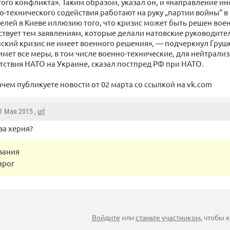
того конфликта». Таким образом, указал он, и «направление ин
-технического содействия работают на руку „партии войны“ в 
елей в Киеве иллюзию того, что кризис может быть решен вое
тствует тем заявлениям, которые делали натовские руководит
инский кризис не имеет военного решения», — подчеркнул Груш
мет все меры, в том числе военно-технические, для нейтрал
утствия НАТО на Украине, сказал постпред РФ при НАТО.
чем публикуете новости от 02 марта со ссылкой на vk.com
31 Мая 2015 ,
url
за херня?
вания
арог
Войдите
или
станьте участником
, чтобы