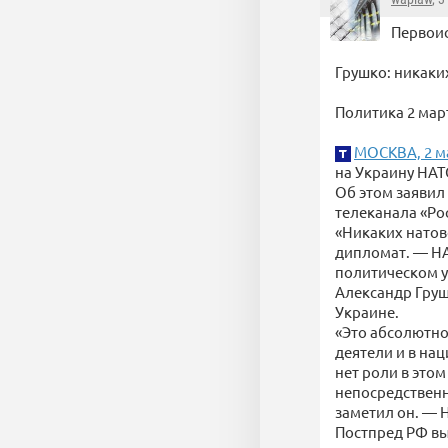
Первоис
Грушко: никаки
Политика 2 март
МОСКВА, 2 ма
на Украину НАТ
Об этом заявил
телеканала «Рос
«Никаких натов
дипломат. — НА
политическом у
Александр Груш
Украине.
«Это абсолютно
деятели и в нац
нет роли в этом
непосредственн
заметил он. — Н
Постпред РФ вы