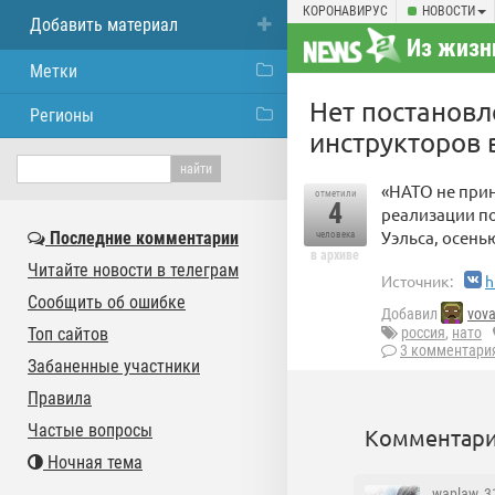
КОРОНАВИРУС
НОВОСТИ
Добавить материал
Из жизн
Метки
Нет постановл
Регионы
инструкторов 
«НАТО не прин
отметили
4
реализации п
Уэльса, осень
Последние комментарии
человека
в архиве
Читайте новости в телеграм
Источник:
h
Сообщить об ошибке
Добавил
vov
Топ сайтов
россия
,
нато
3 комментари
Забаненные участники
Правила
Частые вопросы
Комментари
Ночная тема
waplaw
, 