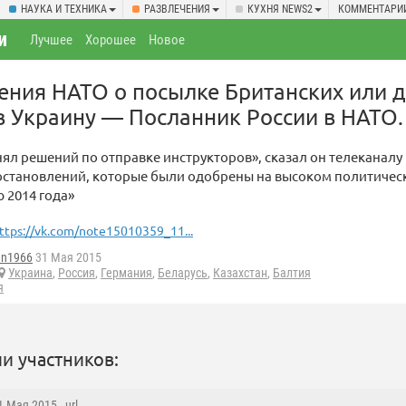
НАУКА И ТЕХНИКА
РАЗВЛЕЧЕНИЯ
КУХНЯ NEWS2
КОММЕНТАРИ
и
Лучшее
Хорошее
Новое
ения НАТО о посылке Британских или д
в Украину — Посланник России в НАТО.
ял решений по отправке инструкторов», сказал он телеканалу 
остановлений, которые были одобрены на высоком политичес
ю 2014 года»
ttps://vk.com/note15010359_11...
an1966
31 Мая 2015
Украина
,
Россия
,
Германия
,
Беларусь
,
Казахстан
,
Балтия
я
и участников:
31 Мая 2015 ,
url