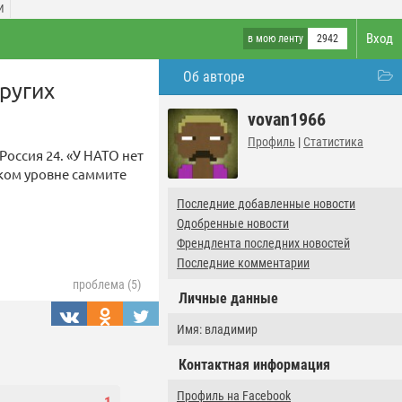
И
Вход
в мою ленту
2942
Об авторе
ругих
vovan1966
Профиль
|
Статистика
Россия 24. «У НАТО нет
ком уровне саммите
Последние добавленные новости
Одобренные новости
Френдлента последних новостей
Последние комментарии
проблема (5)
Личные данные
Имя: владимир
Контактная информация
Профиль на Facebook