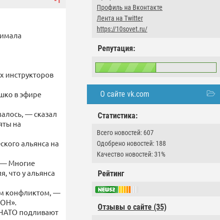
-1
Профиль на Вконтакте
Лента на Twitter
https://10sovet.ru/
нимала
Репутация:
х инструкторов
О сайте vk.com
шко в эфире
алось, — сказал
Статистика:
яты на
Всего новостей: 607
ского альянса на
Одобрено новостей: 188
Качество новостей: 31%
. — Многие
, что у альянса
Рейтинг
им конфликтом, —
ООН».
Отзывы о сайте (35)
 НАТО подливают