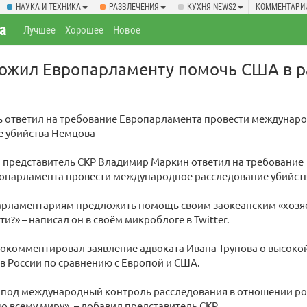
НАУКА И ТЕХНИКА
РАЗВЛЕЧЕНИЯ
КУХНЯ NEWS2
КОММЕНТАРИ
а
Лучшее
Хорошее
Новое
ожил Европарламенту помочь США в р
ь ответил на требование Европарламента провести междунар
е убийства Немцова
представитель СКР Владимир Маркин ответил на требование
ропарламента провести международное расследование убийст
арламентариям предложить помощь своим заокеанским «хозя
и?» – написал он в своём микроблоге в Twitter.
рокомментировал заявление адвоката Ивана Трунова о высоко
в России по сравнению с Европой и США.
ь под международный контроль расследования в отношении ро
 всему миру», – добавил представитель СКР.