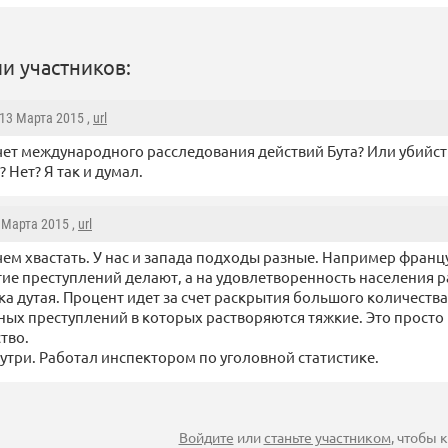
и участников:
 13 Марта 2015 ,
url
чет международного расследования действий Бута? Или убийст
 Нет? Я так и думал.
4 Марта 2015 ,
url
ем хвастать. У нас и запада подходы разные. Например францу
ие преступлений делают, а на удовлетворенность населения 
ика дутая. Процент идет за счет раскрытия большого количества
ых преступлений в которых растворяются тяжкие. Это просто
тво.
утри. Работал инспектором по уголовной статистике.
Войдите
или
станьте участником
, чтобы