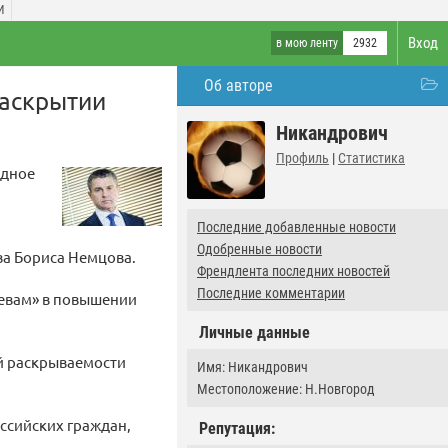
И
Вход
в мою ленту
2932
Об авторе
аскрытии
Никандрович
Профиль
|
Статистика
одное
Последние добавленные новости
Одобренные новости
ва Бориса Немцова.
Френдлента последних новостей
Последние комментарии
евам» в повышении
Личные данные
й раскрываемости
Имя: Никандрович
Местоположение: Н.Новгород
ссийских граждан,
Репутация: