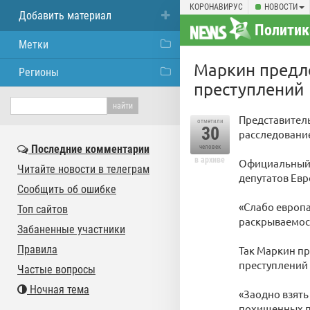
КОРОНАВИРУС
НОВОСТИ
Добавить материал
Политик
Метки
Маркин предл
Регионы
преступлений
Представител
отметили
30
расследовани
Последние комментарии
человек
в архиве
Официальный 
Читайте новости в телеграм
депутатов Ев
Сообщить об ошибке
«Слабо европ
Топ сайтов
раскрываемост
Забаненные участники
Правила
Так Маркин п
преступлений 
Частые вопросы
Ночная тема
«Заодно взят
похищенных по