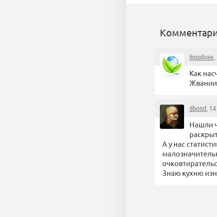
Комментари
liquidvae
,
Как нас
Жвании?
dbond
, 1
Нашли ч
раскрыт
А у нас статист
малозначительн
очковтирательс
Знаю кухню изн