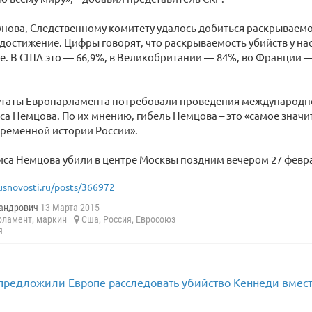
нова, Следственному комитету удалось добиться раскрываемо
достижение. Цифры говорят, что раскрываемость убийств у нас
е. В США это — 66,9%, в Великобритании — 84%, во Франции 
утаты Европарламента потребовали проведения международн
са Немцова. По их мнению, гибель Немцова – это «самое знач
временной истории России».
са Немцова убили в центре Москвы поздним вечером 27 февр
usnovosti.ru/posts/366972
андрович
13 Марта 2015
рламент
,
маркин
Сша
,
Россия
,
Евросоюз
я
 предложили Европе расследовать убийство Кеннеди вмес