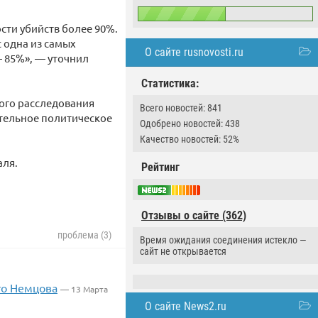
сти убийств более 90%.
 одна из самых
О сайте rusnovosti.ru
— 85%», — уточнил
Статистика:
ого расследования
Всего новостей: 841
ительное политическое
Одобрено новостей: 438
Качество новостей: 52%
аля.
Рейтинг
Отзывы о сайте (362)
проблема (3)
Время ожидания соединения истекло —
сайт не открывается
то Немцова
— 13 Марта
О сайте News2.ru