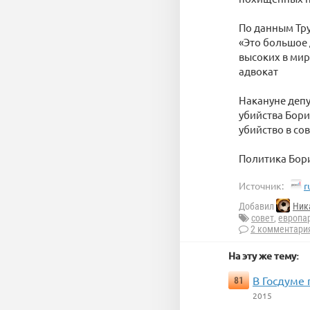
По данным Тру
«Это большое 
высоких в мир
адвокат
Накануне деп
убийства Бори
убийство в со
Политика Бори
Источник:
r
Добавил
Ник
совет
,
европа
2 комментари
На эту же тему:
В Госдуме
81
2015