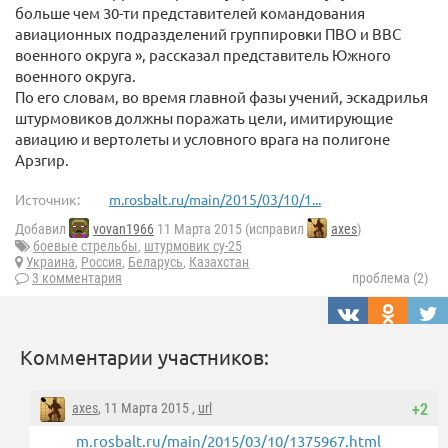
больше чем 30-ти представителей командования
авиационных подразделений группировки ПВО и ВВС
военного округа », рассказал представитель Южного
военного округа.
По его словам, во время главной фазы учений, эскадрилья
штурмовиков должны поражать цели, имитирующие
авиацию и вертолеты и условного врага на полигоне
Арзгир.
Источник:
m.rosbalt.ru/main/2015/03/10/1...
Добавил
vovan1966
11 Марта 2015 (исправил
axes
)
боевые стрельбы
,
штурмовик су-25
Украина
,
Россия
,
Беларусь
,
Казахстан
3 комментария
проблема (2)
Комментарии участников:
axes
, 11 Марта 2015 ,
url
+2
m.rosbalt.ru/main/2015/03/10/1375967.html