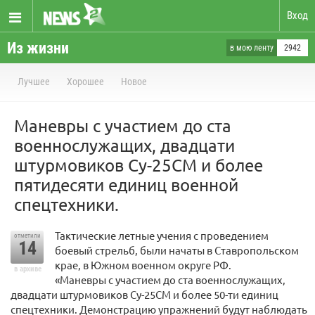
Вход
Из жизни
в мою ленту
2942
Лучшее
Хорошее
Новое
Маневры с участием до ста
военнослужащих, двадцати
штурмовиков Су-25СМ и более
пятидесяти единиц военной
спецтехники.
Тактические летные учения с проведением
отметили
14
боевый стрельб, были начаты в Ставропольском
крае, в Южном военном округе РФ.
в архиве
«Маневры с участием до ста военнослужащих,
двадцати штурмовиков Су-25СМ и более 50-ти единиц
спецтехники. Демонстрацию упражнений будут наблюдать