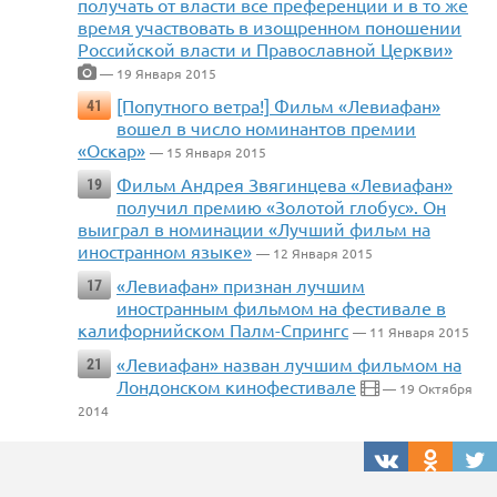
получать от власти все преференции и в то же
время участвовать в изощренном поношении
Российской власти и Православной Церкви»
— 19 Января 2015
[Попутного ветра!] Фильм «Левиафан»
41
вошел в число номинантов премии
«Оскар»
— 15 Января 2015
Фильм Андрея Звягинцева «Левиафан»
19
получил премию «Золотой глобус». Он
выиграл в номинации «Лучший фильм на
иностранном языке»
— 12 Января 2015
«Левиафан» признан лучшим
17
иностранным фильмом на фестивале в
калифорнийском Палм-Спрингс
— 11 Января 2015
«Левиафан» назван лучшим фильмом на
21
Лондонском кинофестивале
— 19 Октября
2014