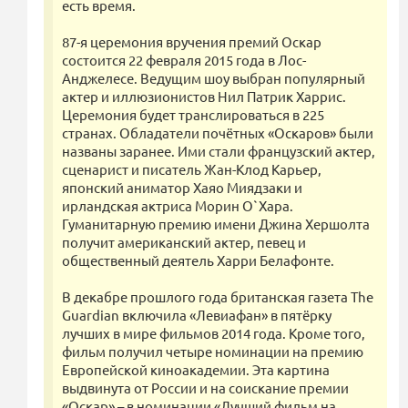
есть время.
87-я церемония вручения премий Оскар
состоится 22 февраля 2015 года в Лос-
Анджелесе. Ведущим шоу выбран популярный
актер и иллюзионистов Нил Патрик Харрис.
Церемония будет транслироваться в 225
странах. Обладатели почётных «Оскаров» были
названы заранее. Ими стали французский актер,
сценарист и писатель Жан-Клод Карьер,
японский аниматор Хаяо Миядзаки и
ирландская актриса Морин О`Хара.
Гуманитарную премию имени Джина Хершолта
получит американский актер, певец и
общественный деятель Харри Белафонте.
В декабре прошлого года британская газета The
Guardian включила «Левиафан» в пятёрку
лучших в мире фильмов 2014 года. Кроме того,
фильм получил четыре номинации на премию
Европейской киноакадемии. Эта картина
выдвинута от России и на соискание премии
«Оскар» – в номинации «Лучший фильм на