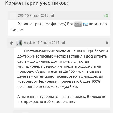
Комментарии участников:
X86
, 15 Января 2015 ,
url
+3
Хорошая реклама фильму) Вот
тут
писал про
19
фильм.
waplaw
, 15 Января 2015 ,
url
0
Ностальгические воспоминания о Териберке и
других живописных местах заставили досмотреть
фильм до финала. Долго смеялся, когда
милиционер предложил поехать отдохнуть на
природу: «А долго ехать? Да 100 км.» На самом
деле там сотни живописных озер и фиордов, до
которых от Териберки, причем это будет 100%
безлюдное место, максимум 5 км.
А нынешняя губернаторша спалилась. Видимо не
все прекрасно в её королевстве.