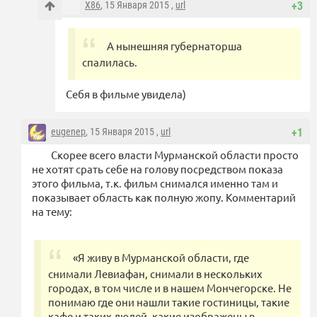
X86
, 15 Января 2015 ,
url
+3
А нынешняя губернаторша
спалилась.
Себя в фильме увидела)
eugenep
, 15 Января 2015 ,
url
+1
Скорее всего власти Мурманской области просто
не хотят срать себе на голову посредством показа
этого фильма, т.к. фильм снимался именно там и
показывает область как полную жопу. Комментарий
на тему:
«Я живу в Мурманской области, где
снимали Левиафан, снимали в нескольких
городах, в том числе и в нашем Мончегорске. Не
понимаю где они нашли такие гостиницы, такие
кафе и таких людей, какие изображены в