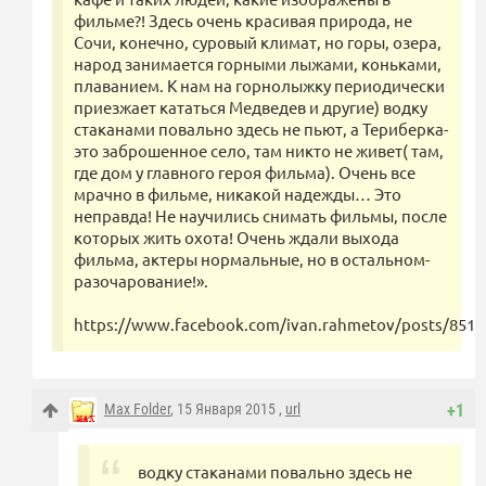
фильме?! Здесь очень красивая природа, не
Сочи, конечно, суровый климат, но горы, озера,
народ занимается горными лыжами, коньками,
плаванием. К нам на горнолыжку периодически
приезжает кататься Медведев и другие) водку
стаканами повально здесь не пьют, а Териберка-
это заброшенное село, там никто не живет( там,
где дом у главного героя фильма). Очень все
мрачно в фильме, никакой надежды… Это
неправда! Не научились снимать фильмы, после
которых жить охота! Очень ждали выхода
фильма, актеры нормальные, но в остальном-
разочарование!».
https://www.facebook.com/ivan.rahmetov/posts/851
Max Folder
, 15 Января 2015 ,
url
+1
водку стаканами повально здесь не