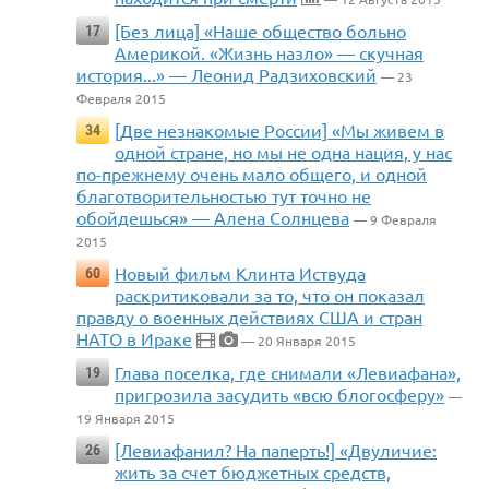
[Без лица] «Наше общество больно
17
Америкой. «Жизнь назло» — cкучная
история...» — Леонид Радзиховский
— 23
Февраля 2015
[Две незнакомые России] «Мы живем в
34
одной стране, но мы не одна нация, у нас
по-прежнему очень мало общего, и одной
благотворительностью тут точно не
обойдешься» — Алена Солнцева
— 9 Февраля
2015
Новый фильм Клинта Иствуда
60
раскритиковали за то, что он показал
правду о военных действиях США и стран
НАТО в Ираке
— 20 Января 2015
Глава поселка, где снимали «Левиафана»,
19
пригрозила засудить «всю блогосферу»
—
19 Января 2015
[Левиафанил? На паперть!] «Двуличие:
26
жить за счет бюджетных средств,