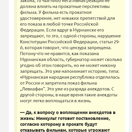
закона, то чья-либо негативная реакция не
должна влиять на прокатные перспективы
фильма. У фильма есть прокатное
удостоверение, нет никаких препятствий для
его показа в любой точке Российской
Федерации. Если вдруг в Мурманске его
запрещают, то это, с одной стороны, нарушение
Конституции Российской Федерации, статьи 29-
й, которая говорит, что цензура запрещена.
Потому что не нравится, как показана
Мурманская область, губернатор может сколько
угодно об этом говорить, но не может никому
запрещать. Это уже напоминает историю, типа:
«Мурманская народная республика отделилась
от России и запретила показ фильма
„Левиафан“. Это уже из разряда анекдотов. С
другой стороны, в наше время такие анекдоты
могут легко воплощаться в жизнь.
— Да, к вопросу о воплощении анекдотов в
жизнь: Минкульт готовит постановление,
согласно которому в прокате будут
отказывать фильмам, которые угрожают