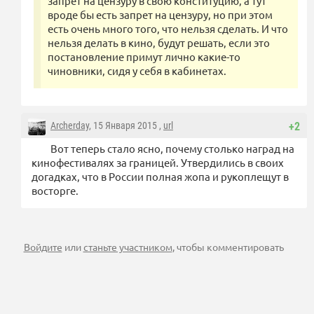
запрет на цензуру в свою конституцию, а тут
вроде бы есть запрет на цензуру, но при этом
есть очень много того, что нельзя сделать. И что
нельзя делать в кино, будут решать, если это
постановление примут лично какие-то
чиновники, сидя у себя в кабинетах.
Archerday
, 15 Января 2015 ,
url
+2
Вот теперь стало ясно, почему столько наград на
кинофестивалях за границей. Утвердились в своих
догадках, что в России полная жопа и рукоплещут в
восторге.
Войдите
или
станьте участником
, чтобы комментировать