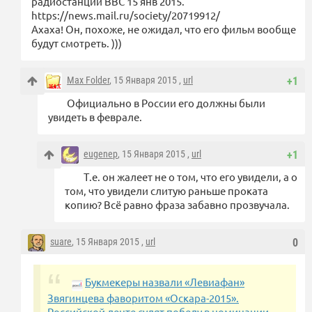
радиостанции BBC 15 янв 2015.
https://news.mail.ru/society/20719912/
Ахаха! Он, похоже, не ожидал, что его фильм вообще
будут смотреть. )))
Max Folder
, 15 Января 2015 ,
url
+1
Официально в России его должны были
увидеть в феврале.
eugenep
, 15 Января 2015 ,
url
+1
Т.е. он жалеет не о том, что его увидели, а о
том, что увидели слитую раньше проката
копию? Всё равно фраза забавно прозвучала.
suare
, 15 Января 2015 ,
url
0
Букмекеры назвали «Левиафан»
Звягинцева фаворитом «Оскара-2015».
Российской ленте сулят победу в номинации