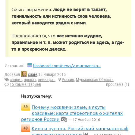
Смысл выражения:
люди не верят в талант,
гениальность или истинность слов человека,
который находится рядом с ними
.
Предполагается, что
все истинно мудрое,
правильное и т. п. может родиться не здесь, а где-
то в прекрасном далеке
.
Источник:
flashnord.com/news/v-murmansko...
Добавил
suare
15 Января 2015
запрет
,
прокат
,
левиафан
Россия
,
Мурманская Область
15 комментариев
проблема (1)
На эту же тему:
Почему москвичи злые, а якуты
39
красивые: карта стереотипов о жителях
регионов России
— 17 Ноября 2016
3
Кино и пустота. Российский кинематограф
49
находится при смерти
— 12 Августа 2015