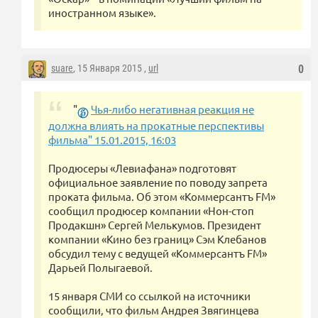
иностранном языке».
suare
, 15 Января 2015 ,
url
0
"
Чья-либо негативная реакция не
должна влиять на прокатные перспективы
фильма" 15.01.2015, 16:03
Продюсеры «Левиафана» подготовят
официальное заявление по поводу запрета
проката фильма. Об этом «Коммерсантъ FM»
сообщил продюсер компании «Нон-стоп
Продакшн» Сергей Мелькумов. Президент
компании «Кино без границ» Сэм Клебанов
обсудил тему с ведущей «Коммерсантъ FM»
Дарьей Полыгаевой.
15 января СМИ со ссылкой на источники
сообщили, что фильм Андрея Звягинцева