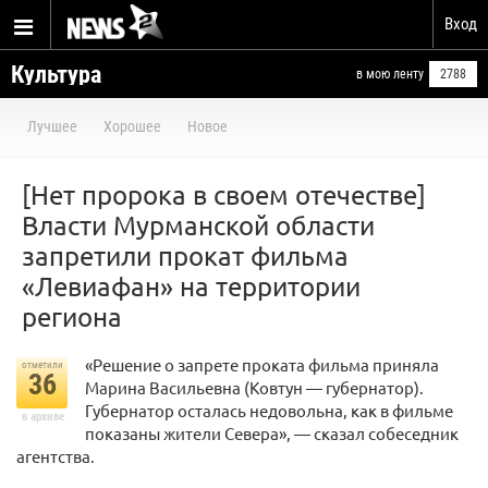
Вход
Культура
в мою ленту
2788
Лучшее
Хорошее
Новое
[Нет пророка в своем отечестве]
Власти Мурманской области
запретили прокат фильма
«Левиафан» на территории
региона
«Решение о запрете проката фильма приняла
отметили
36
Марина Васильевна (Ковтун — губернатор).
Губернатор осталась недовольна, как в фильме
в архиве
показаны жители Севера», — сказал собеседник
агентства.