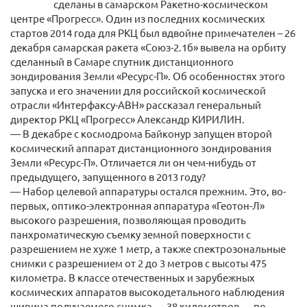
сделаны в самарском Ракетно-космическом
центре «Прогресс». Один из последних космических
стартов 2014 года для РКЦ был вдвойне примечателен – 26
декабря самарская ракета «Союз-2.1б» вывела на орбиту
сделанный в Самаре спутник дистанционного
зондирования Земли «Ресурс-П». Об особенностях этого
запуска и его значении для российской космической
отрасли «Интерфаксу-АВН» рассказал генеральный
директор РКЦ «Прогресс» Александр КИРИЛИН.
— В декабре с космодрома Байконур запущен второй
космический аппарат дистанционного зондирования
Земли «Ресурс-П». Отличается ли он чем-нибудь от
предыдущего, запущенного в 2013 году?
— Набор целевой аппаратуры остался прежним. Это, во-
первых, оптико-электронная аппаратура «Геотон-Л»
высокого разрешения, позволяющая проводить
панхроматическую съемку земной поверхности с
разрешением не хуже 1 метр, а также спектрозональные
снимки с разрешением от 2 до 3 метров с высоты 475
километра. В классе отечественных и зарубежных
космических аппаратов высокодетального наблюдения
ширина получаемого снимка — 38 километров — по-