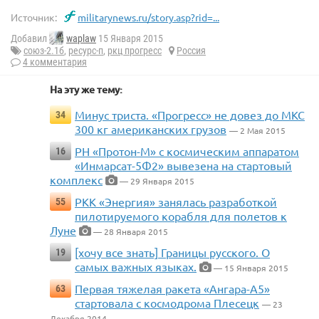
Источник:
militarynews.ru/story.asp?rid=...
Добавил
waplaw
15 Января 2015
союз-2.1б
,
ресурс-п
,
ркц прогресс
Россия
4 комментария
На эту же тему:
Минус триста. «Прогресс» не довез до МКС
34
300 кг американских грузов
— 2 Мая 2015
РН «Протон-М» с космическим аппаратом
16
«Инмарсат-5Ф2» вывезена на стартовый
комплекс
— 29 Января 2015
РКК «Энергия» занялась разработкой
55
пилотируемого корабля для полетов к
Луне
— 28 Января 2015
[хочу все знать] Границы русского. О
19
самых важных языках.
— 15 Января 2015
Первая тяжелая ракета «Ангара-А5»
63
стартовала с космодрома Плесецк
— 23
Декабря 2014