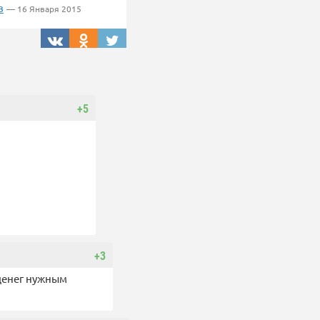
в
— 16 Января 2015
+5
+3
денег нужным