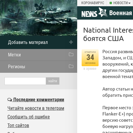
КОРОНАВИРУС
НОВОСТИ
Военная
National Inter
боятся США
Добавить материал
Россия развив
отметили
Метки
34
Западом, и С
вооружений, к
человека
Регионы
в архиве
другим госуд
военной темати
Автор статьи 
обратить при
Последние комментарии
Первое место 
Читайте новости в телеграм
Flanker-Е+) п
Сообщить об ошибке
версию советс
Топ сайтов
боевую нагруз
расширенных 