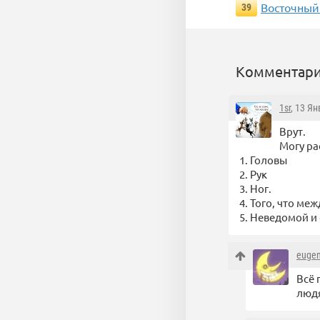
Восточный 
39
Комментари
1sr
, 13 Я
Врут.
Могу ра
1. Головы
2. Рук
3. Ног.
4. Того, что меж
5. Неведомой и 
euge
Всё 
людя