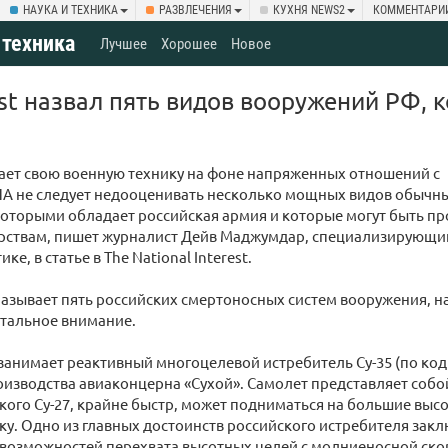
НАУКА И ТЕХНИКА
РАЗВЛЕЧЕНИЯ
КУХНЯ NEWS2
КОММЕНТАРИ
 техника
Лучшее
Хорошее
Новое
est назвал пять видов вооружений РФ, 
ает свою военную технику на фоне напряженных отношений с
ША не следует недооценивать несколько мощных видов обычн
оторыми обладает российская армия и которые могут быть п
арствам, пишет журналист Дейв Маджумдар, специализирующи
ке, в статье в The National Interest.
называет пять российских смертоносных систем вооружения, 
стальное внимание.
занимает реактивный многоцелевой истребитель Су-35 (по ко
роизводства авиаконцерна «Сухой». Самолет представляет со
кого Су-27, крайне быстр, может подниматься на большие выс
ку. Одно из главных достоинств российского истребителя закл
возможностей перехвата высотных целей с молниеносной ско