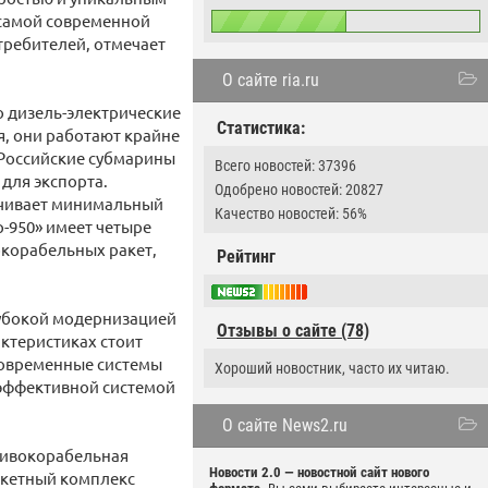
 самой современной
требителей, отмечает
О сайте ria.ru
о дизель-электрические
Статистика:
, они работают крайне
 Российские субмарины
Всего новостей: 37396
для экспорта.
Одобрено новостей: 20827
ечивает минимальный
Качество новостей: 56%
-950» имеет четыре
окорабельных ракет,
Рейтинг
глубокой модернизацией
Отзывы о сайте (78)
актеристиках стоит
 современные системы
Хороший новостник, часто их читаю.
 эффективной системой
О сайте News2.ru
отивокорабельная
Новости 2.0 — новостной сайт нового
ракетный комплекс