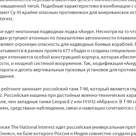
повышенной тягой. Подобные характеристики в комбинации с
ают Су-35 крайне опасным противником для американских ис
terest.
ке идет неатомная подводная лодка «Амур». Несмотря на то чт
дки уступают атомным по показателям автономности плавания
авляют огромную опасность для надводных боевых кораблей.
атываются в рамках проекта 677 «Лада» и созданы специально 
ур» отличаются особой конструкцией корпуса, которая обесп
сти, и мощной системой вооружения. Так, модификация «Амур
арата и десять вертикальных пусковых установок для против
здание.
в рейтинге занимает российский танк Т-90, который является 
72. Российская машина при достойных военно-технических хар
ле, чем западные танки Leopard 2 или М1М2 «Абрамс». В Т-90
нем, средствами наблюдения, связи и навигации сочетаются с
писке The National Interest идет российская универсальная пр
«Оникс», на базе которого Россия и Индия совместно создали 