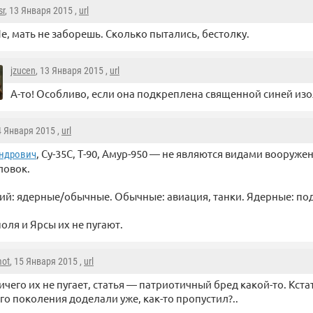
sr
, 13 Января 2015 ,
url
е, мать не заборешь. Сколько пытались, бестолку.
jzucen
, 13 Января 2015 ,
url
А-то! Особливо, если она подкреплена священной синей изо
4 Января 2015 ,
url
, Су-35C, Т-90, Амур-950 — не являются видами вооруж
ндрович
ловок.
й: ядерные/обычные. Обычные: авиация, танки. Ядерные: по
оля и Ярсы их не пугают.
mot
, 15 Января 2015 ,
url
ичего их не пугает, статья — патриотичный бред какой-то. Кста
го поколения доделали уже, как-то пропустил?..