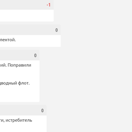
-1
0
лентой.
0
ений. Поправили
дводный флот.
0
ти, истребитель