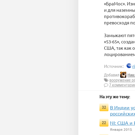
«БраМос». Изн
и для наземны
противокорабе
превосходя по
Замыкают пят
«53-65», созд
США, так как 
лоцированием
Источник:
r
Добавил
Ник
вооружение р
7 комментари
На эту же тему:
В Индии у
32
российски
NI: США и 
22
Января 2015