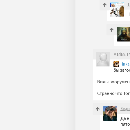
1
Н
Marlan
, 1
Ника
бы заго
Виды вооружени
Странно что Топ
Begi
Да н
пято