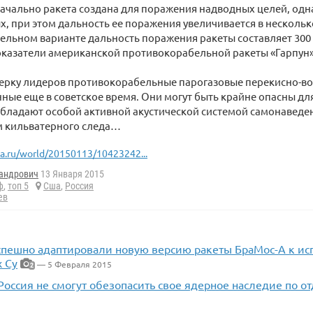
ачально ракета создана для поражения надводных целей, од
х, при этом дальность ее поражения увеличивается в несколько
льном варианте дальность поражения ракеты составляет 300 
казатели американской противокорабельной ракеты «Гарпун», 
ерку лидеров противокорабельные парогазовые перекисно-в
анные еще в советское время. Они могут быть крайне опасны д
обладают особой активной акустической системой самонаведе
 кильватерного следа…
ia.ru/world/20150113/10423242...
андрович
13 Января 2015
ф
,
топ 5
Сша
,
Россия
ев
спешно адаптировали новую версию ракеты БраМос-А к ис
х Су
— 5 Февраля 2015
2
Россия не смогут обезопасить свое ядерное наследие по о