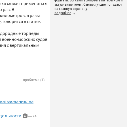
формата.
Вы сами выбираете интересные и
нако может применяться
актуальные темы. Самые лучшие попадают
 раз. В
на главную страницу.
подробнее
→
километров, в разы
говорится в статье.
одородные торпеды
ля военно-морских судов
ния с вертикальным
проблема (1)
пользованию на
тдельности
— 24