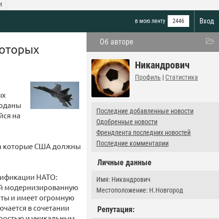
И
Вход
в мою ленту
2446
Об авторе
которых
Никандрович
Профиль
|
Статистика
ых
роданы
Последние добавленные новости
йся на
Одобренные новости
Френдлента последних новостей
Последние комментарии
на которые США должны
Личные данные
дификации НАТО:
Имя: Никандрович
бой модернизированную
Местоположение: Н.Новгород
оты и имеет огромную
ючается в сочетании
Репутация:
ростью и уникальным