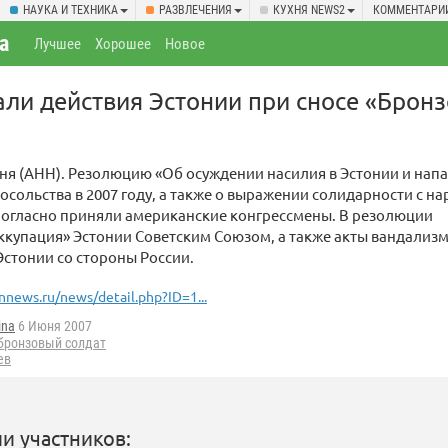
НАУКА И ТЕХНИКА
РАЗВЛЕЧЕНИЯ
КУХНЯ NEWS2
КОММЕНТАРИ
а
Лучшее
Хорошее
Новое
и действия Эстонии при сносе «Бронз
ня (АНН). Резолюцию «Об осуждении насилия в Эстонии и нап
посольства в 2007 году, а также о выражении солидарности с н
ногласно приняли американские конгрессмены. В резолюции
ккупация» Эстонии Советским Союзом, а также акты вандализм
стонии со стороны России.
nnews.ru/news/detail.php?ID=1...
ina
6 Июня 2007
бронзовый солдат
ев
и участников: