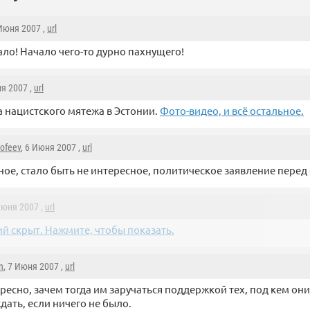
 Июня 2007 ,
url
ало! Начало чего-то дурно пахнущего!
ня 2007 ,
url
 нацистского мятежа в Эстонии.
Фото-видео, и всё остальное.
mofeev
, 6 Июня 2007 ,
url
ое, стало быть не интересное, политическое заявление перед
Июня 2007 ,
url
й скрыт. Нажмите, чтобы показать.
n
, 7 Июня 2007 ,
url
ресно, зачем тогда им заручаться поддержкой тех, под кем они 
дать, если ничего не было.