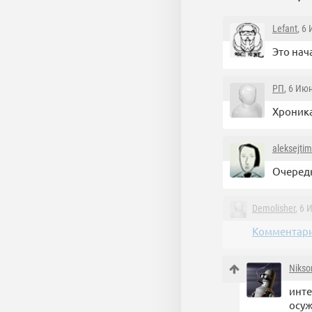
Lefant
, 6
Это нач
РП
, 6 Ию
Хроника
aleksejti
Очередн
Demolisher
, 6 
Комментари
Nikso
инте
осуж