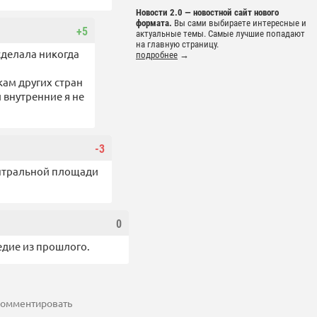
Новости 2.0 — новостной сайт нового
формата.
Вы сами выбираете интересные и
+5
актуальные темы. Самые лучшие попадают
на главную страницу.
сделала никогда
подробнее
→
кам других стран
 внутренние я не
-3
ентральной площади
0
едие из прошлого.
 комментировать