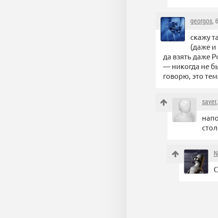
georgos
, 
скажу т
(даже и
да взять даже 
— никогда не б
говорю, это тем
saver
напо
стол
N
С