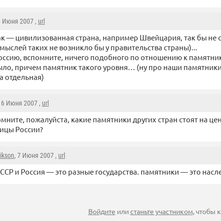
6 Июня 2007 ,
url
ак — цивилизованная страна, например Швейцария, так бы не 
 мыслей таких не возникло бы у правительства страны)...
Россию, вспомните, ничего подобного по отношению к памятни
ыло, причем памятник такого уровня… (ну про наши памятники
а отдельная)
, 6 Июня 2007 ,
url
мните, пожалуйста, какие памятники других стран стоят на ц
ицы России?
ikson
, 7 Июня 2007 ,
url
ССР и Россия — это разные государства. памятники — это насл
Войдите
или
станьте участником
, чтобы