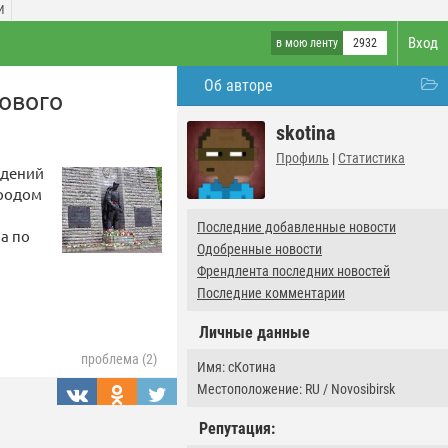
И
Вход
в мою ленту
2932
Об авторе
ового
skotina
Профиль
|
Статистика
адений
ародом
Последние добавленные новости
а по
Одобренные новости
Френдлента последних новостей
Последние комментарии
Личные данные
проблема (2)
Имя: сКотина
Местоположение: RU / Novosibirsk
Репутация: