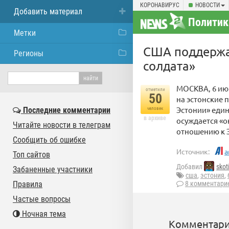
КОРОНАВИРУС
НОВОСТИ
Добавить материал
Политик
Метки
США поддержал
Регионы
солдата»
МОСКВА, 6 ию
отметили
50
на эстонские 
Эстонии» еди
Последние комментарии
человек
в архиве
осуждается «о
Читайте новости в телеграм
отношению к Э
Сообщить об ошибке
Источник:
a
Топ сайтов
Добавил
skot
Забаненные участники
сша
,
эстония
,
Правила
8 комментари
Частые вопросы
Ночная тема
Комментари