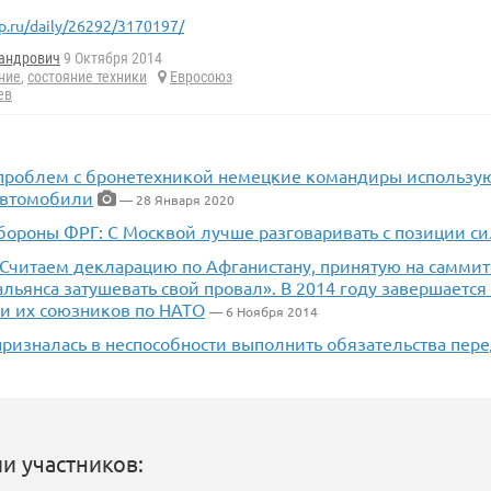
p.ru/daily/26292/3170197/
андрович
9 Октября 2014
ние
,
состояние техники
Евросоюз
ев
а проблем с бронетехникой немецкие командиры использую
автомобили
— 28 Января 2020
бороны ФРГ: С Москвой лучше разговаривать с позиции с
Считаем декларацию по Афганистану, принятую на саммите
льянса затушевать свой провал». В 2014 году завершается
и их союзников по НАТО
— 6 Ноября 2014
призналась в неспособности выполнить обязательства пер
и участников: