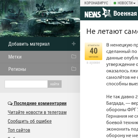
КОРОНАВИРУС
НОВОСТИ
Военная
Не летают сам
Добавить материал
В немецкую пр
отметили
40
сделанный по 
Метки
данные опубли
человек
в архиве
утверждение о
Регионы
оказалось лжи
самолётов не 
способны выех
Не так давно 
Багдада, — ве
Последние комментарии
обороны ФРГ У
Читайте новости в телеграм
Германия не с
Сообщить об ошибке
боевой техни
экономить под
Топ сайтов
оборону не ме