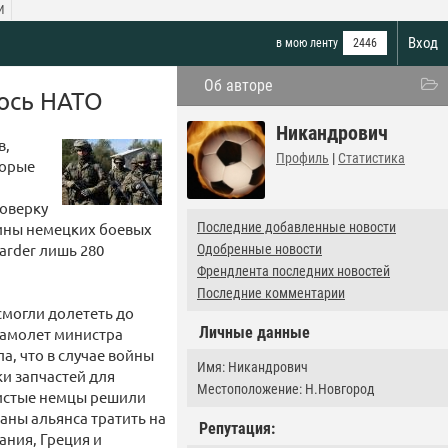
И
Вход
в мою ленту
2446
Об авторе
лось НАТО
Никандрович
в,
Профиль
|
Статистика
торые
поверку
вины немецких боевых
Последние добавленные новости
arder лишь 280
Одобренные новости
Френдлента последних новостей
Последние комментарии
смогли долететь до
Личные данные
 самолет министра
, что в случае войны
Имя: Никандрович
ки запчастей для
Местоположение: Н.Новгород
мистые немцы решили
аны альянса тратить на
Репутация:
ния, Греция и