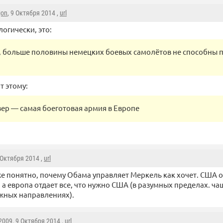
jon
, 9 Октября 2014 ,
url
логически, это:
, больше половины немецких боевых самолётов не способны п
т этому:
ер — самая боеготовая армия в Европе
9 Октября 2014 ,
url
же понятно, почему Обама управляет Меркель как хочет. США 
 а европа отдает все, что нужно США (в разумных пределах. ча
жных направлениях).
2009
, 9 Октября 2014 ,
url