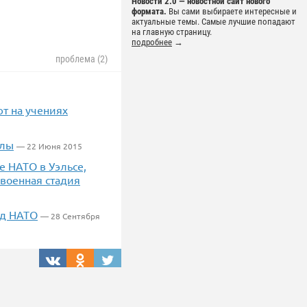
Новости 2.0 — новостной сайт нового
формата.
Вы сами выбираете интересные и
актуальные темы. Самые лучшие попадают
на главную страницу.
подробнее
→
проблема (2)
т на учениях
илы
— 22 Июня 2015
 НАТО в Уэльсе,
 военная стадия
ед НАТО
— 28 Сентября