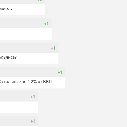
к мир…
+1
+1
альянса?
+1
Остальные по 1-2% от ВВП
+1
+1