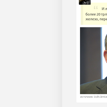
И 
более 20 тр
железо, пе
источник: icdn.lenta