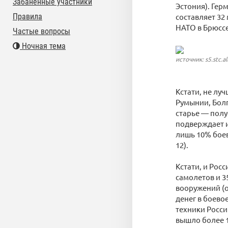
Забаненные участники
Эстония). Гер
Правила
составляет 32
НАТО в Брюссе
Частые вопросы
Ночная тема
источник: s5.stc.al
Кстати, не лу
Румынии, Болг
старье — полу
подверждает и
лишь 10% боев
12).
Кстати, и Рос
самолетов и 3
вооружений (о
денег в боев
техники Росси
вышло более 