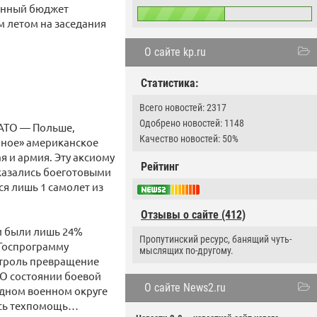
ронный бюджет
м летом на заседания
.
О сайте kp.ru
Статистика:
Всего новостей: 2317
Одобрено новостей: 1148
 НАТО — Польше,
Качество новостей: 50%
нное» американское
я и армия. Эту аксиому
Рейтинг
казались боеготовыми
ся лишь 1 самолет из
Отзывы о сайте (412)
ми были лишь 24%
Пропутинский ресурс, банящий чуть-
 Госпрограмму
мыслящих по-другому.
онтроль превращение
О состоянии боевой
О сайте News2.ru
адном военном округе
ась техпомощь…