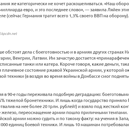
мания же категорически не хочет раскошеливаться. «Наш обо
 миллиарда евро, и это последнее слово», — заявила Ляйен эти
ле (сейчас Германия тратит всего 1,3% своего ВВП на оборону)
l.kpcdn.net
чше обстоят дела с боеготовностью и в армиях других странах
арии, Венгрии, Латвии. Им зачастую достается «примарафече
списанные танки или катера. Короче говоря, какие деньги, така
 плачевное состояние ржавой Украинской армии, у которой о
ой техники (в воздух во время войны в Донбассе смог поднять
сия в 90-е годы переживала подобную деградацию: боеготовы
5% тяжелой бронетехники. И лишь когда государство приняло
твалив на нее более 20 трлн. рублей!) и взяло под жесткий к
ое железо, переоснащение армии пошло приличными темпами. 
йской армии можно судить и по такому факту: на учения в Зап
1000 единиц боевой техники. И лишь 10 машинам потребовал