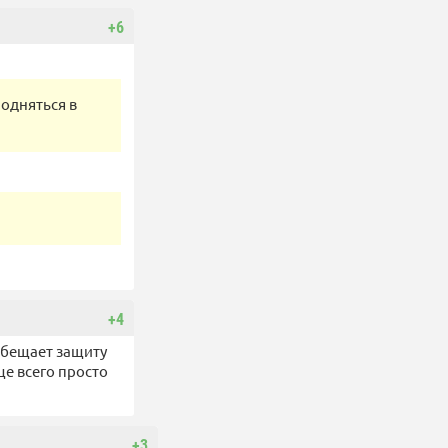
+6
одняться в
+4
обещает защиту
ще всего просто
+3