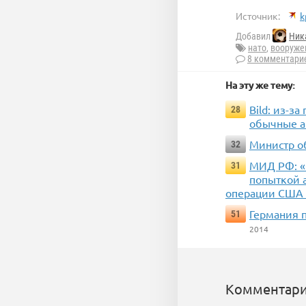
Источник:
k
Добавил
Ник
нато
,
вооруже
8 комментари
На эту же тему:
Bild: из-з
28
обычные 
Министр о
32
МИД РФ: «
31
попыткой а
операции США 
Германия 
51
2014
Комментари