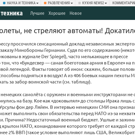
НАУКА И ТЕХНИКА
РАЗВЛЕЧЕНИЯ
КУХНЯ NEWS2
КОММЕНТАРИ
 техника
Лучшее
Хорошее
Новое
олеты, не стреляют автоматы! Докати
ессу просочился сенсационный доклад независимых эксперто
заказу Минобороны Германии. Судя по его содержанию (неко
кованы в журнале Der Spiegel), часто мелькающее в прессе
 том, что «Бундесвер — самая боеготовая армия в Европе» на 
вой легендой. Факты говорят об ином: скажем, больше поло
способны подняться в воздух! А из 406 боевых машин пехоты M
ать за забор воинской части (см. таблицу).
2 немецких самолёта с оружием и военными инструкторами не 
рнулись на базу. Кое-как «доковылял» до столицы Ирака лишь
рсулы фон дер Ляйен. В интервью немецким СМИ она признала
может выполнить свои обязательства перед НАТО из-за нехват
ки. Причина? Недостаточный военный бюджет. Ушлые и зажи
 крылом НАТО, командование которого требует от каждой стр
нее 2% ВВП (такое условие выполняют лишь США, Великобрита