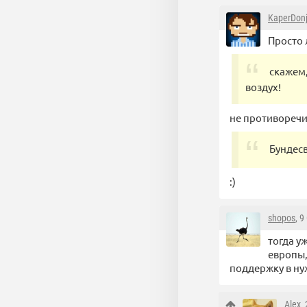
KaperDon
Просто 
скажем
воздух!
не противоречи
Бундесв
:)
shopos
, 
тогда у
европы,
поддержку в ну
Alex_