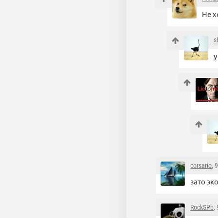
Не х
s
у
corsario
, 
зато эк
RockSPb
,