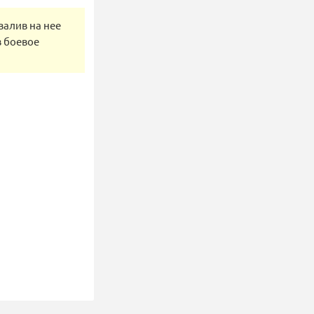
валив на нее
в боевое