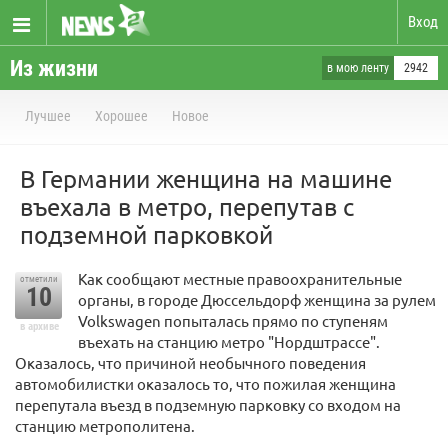
Вход
Из жизни
в мою ленту
2942
Лучшее
Хорошее
Новое
В Германии женщина на машине
въехала в метро, перепутав с
подземной парковкой
Как сообщают местные правоохранительные
отметили
10
органы, в городе Дюссельдорф женщина за рулем
Volkswagen попыталась прямо по ступеням
в архиве
въехать на станцию метро "Нордштрассе".
Оказалось, что причиной необычного поведения
автомобилистки оказалось то, что пожилая женщина
перепутала въезд в подземную парковку со входом на
станцию метрополитена.