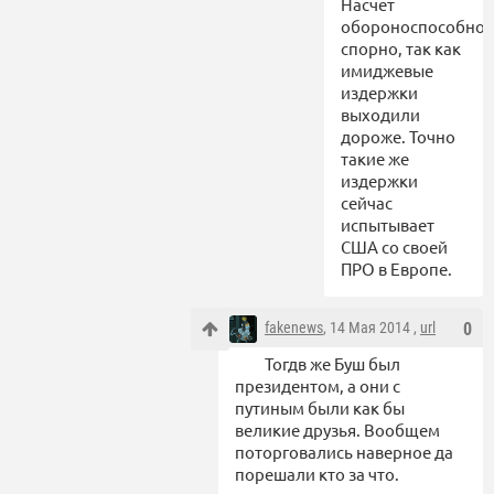
Насчет
обороноспособнос
спорно, так как
имиджевые
издержки
выходили
дороже. Точно
такие же
издержки
сейчас
испытывает
США со своей
ПРО в Европе.
fakenews
, 14 Мая 2014 ,
url
0
Тогдв же Буш был
президентом, а они с
путиным были как бы
великие друзья. Вообщем
поторговались наверное да
порешали кто за что.