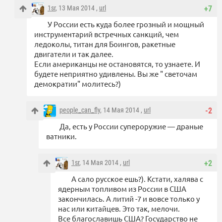
1sr
, 13 Мая 2014 ,
url
+7
У России есть куда более грозный и мощный
инструментарий встречных санкций, чем
ледоколы, титан для Боингов, ракетные
двигатели и так далее.
Если американцы не остановятся, то узнаете. И
будете неприятно удивлены. Вы же " светочам
демократии" молитесь?)
people_can_fly
, 14 Мая 2014 ,
url
-2
Да, есть у России супероружие — драные
ватники.
1sr
, 14 Мая 2014 ,
url
+2
А сало русское ешь?). Кстати, халява с
ядерным топливом из России в США
закончилась. А литий -7 и вовсе только у
нас или китайцев. Это так, мелочи.
Все благославишь США? Государство не