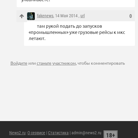
fakenews
, 14 Мая 2014 ,
url
0
там рукой подать до запусков
«промышленных» уже грузовые рейсы к мкс
летают.
Войдите
или
станьте участником
, чтобы комментировать
News2.ru
:
О сервисе
|
Статистика
| admin@news2.ru
18+