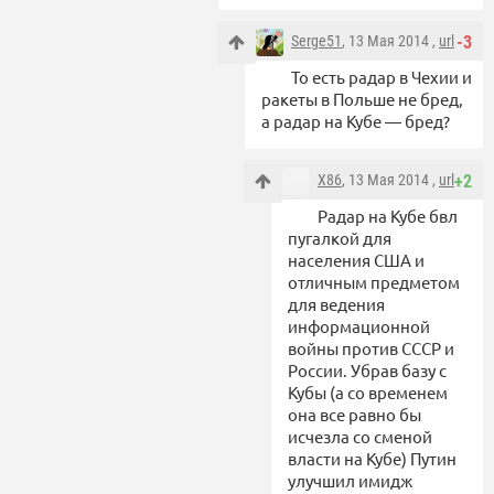
Serge51
, 13 Мая 2014 ,
url
-3
То есть радар в Чехии и
ракеты в Польше не бред,
а радар на Кубе — бред?
X86
, 13 Мая 2014 ,
url
+2
Радар на Кубе бвл
пугалкой для
населения США и
отличным предметом
для ведения
информационной
войны против СССР и
России. Убрав базу с
Кубы (а со временем
она все равно бы
исчезла со сменой
власти на Кубе) Путин
улучшил имидж