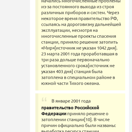
начались многочисленные проблемы
из-за постоянного выхода из строя
различных приборов и систем. Через
некоторое время правительство РФ,
ссылаясь на дороговизну дальнейшей
эксплуатации, несмотря на
многочисленные проекты спасения
станции, приняло решение затопить
«Мир»[источник не указан 1042 дня].
23 марта 2001 года проработавшая в
три раза дольше первоначально
установленного срока[источник не
указан 403 дня] станция была
затоплена в специальном районе в
южной части Тихого океана.
В январе 2001 года
правительство Российской
Федерации
приняло решение о
затоплении станции[10]. В числе
причин официально были названы:
выработка ресурса станции,