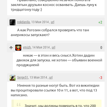
заклятым друзьям космос осваивать. Даешь луну к
тридцатому году :)
nskdanila
, 13 Мая 2014 ,
url
+2
А как Рогозин собрался проверять что там
америкосы запускают?
vmizh
, 14 Мая 2014 ,
url
0
никак — в этом и весь смысл.Хотим дадим
движок для запуска. не хотим — объявим военной
продукциенй
Serge51
, 13 Мая 2014 ,
url
-3
Мнения то разные могут быть. Вот из википедии
вы процитировали ссылки 10 и 11, а вот, что под 13
написано.
Значит, мы должны поверить в то, что 200