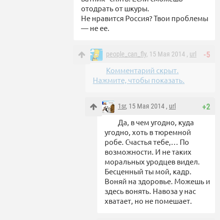
отодрать от шкуры.
Не нравится Россия? Твои проблемы
— не ее.
people_can_fly
, 15 Мая 2014 ,
url
-5
Комментарий скрыт.
Нажмите, чтобы показать.
1sr
, 15 Мая 2014 ,
url
+2
Да, в чем угодно, куда
угодно, хоть в тюремной
робе. Счастья тебе,… По
возможности. И не таких
моральных уродцев видел.
Бесценный ты мой, кадр.
Воняй на здоровье. Можешь и
здесь вонять. Навоза у нас
хватает, но не помешает.