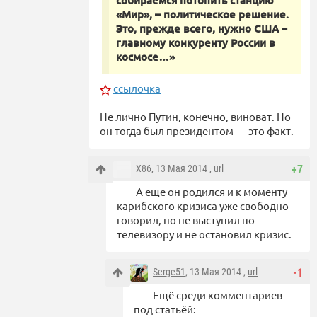
собираемся потопить станцию
«Мир», – политическое решение.
Это, прежде всего, нужно США –
главному конкуренту России в
космосе…»
ссылочка
Не лично Путин, конечно, виноват. Но
он тогда был президентом — это факт.
X86
, 13 Мая 2014 ,
url
+7
А еще он родился и к моменту
карибского кризиса уже свободно
говорил, но не выступил по
телевизору и не остановил кризис.
Serge51
, 13 Мая 2014 ,
url
-1
Ещё среди комментариев
под статьёй: