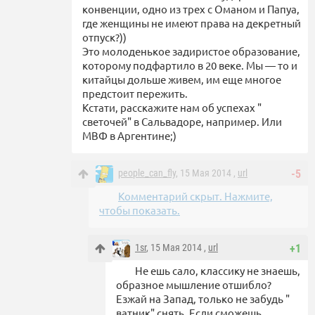
конвенции, одно из трех с Оманом и Папуа,
где женщины не имеют права на декретный
отпуск?))
Это молоденькое задиристое образование,
которому подфартило в 20 веке. Мы — то и
китайцы дольше живем, им еще многое
предстоит пережить.
Кстати, расскажите нам об успехах "
светочей" в Сальвадоре, например. Или
МВФ в Аргентине;)
people_can_fly
, 15 Мая 2014 ,
url
-5
Комментарий скрыт. Нажмите,
чтобы показать.
1sr
, 15 Мая 2014 ,
url
+1
Не ешь сало, классику не знаешь,
образное мышление отшибло?
Езжай на Запад, только не забудь "
ватник" снять. Если сможешь