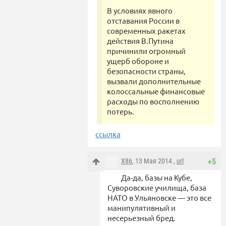
В условиях явного
отставания России в
современных ракетах
действия В.Путина
причинили огромный
ущерб обороне и
безопасности страны,
вызвали дополнительные
колоссальные финансовые
расходы по восполнению
потерь.
ссылка
X86
, 13 Мая 2014 ,
url
+5
Да-да, базы на Кубе,
Суворовские училища, база
НАТО в Ульяновске — это все
манипулятивный и
несерьезный бред.