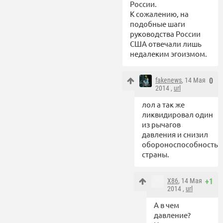
России.
К сожалению, на
подобные шаги
руководства России
США отвечали лишь
недалеким эгоизмом.
fakenews
, 14 Мая
0
2014 ,
url
лол а так же
ликвидировал один
из рычагов
давления и снизил
обороноспособность
страны.
X86
, 14 Мая
+1
2014 ,
url
А в чем
давление?