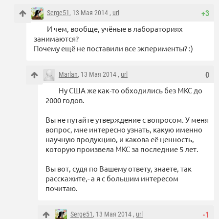
Serge51
, 13 Мая 2014 ,
url
+3
И чем, вообще, учёные в лабораториях
занимаются?
Почему ещё не поставили все экперименты? :)
Marlan
, 13 Мая 2014 ,
url
0
Ну США же как-то обходились без МКС до
2000 годов.
Вы не путайте утверждение с вопросом. У меня
вопрос, мне интересно узнать, какую именно
научную продукцию, и какова её ценность,
которую произвела МКС за последние 5 лет.
Вы вот, судя по Вашему ответу, знаете, так
расскажите,- а я с большим интересом
почитаю.
Serge51
, 13 Мая 2014 ,
url
-1