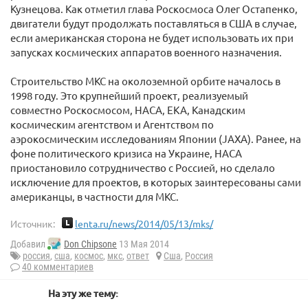
Кузнецова. Как отметил глава Роскосмоса Олег Остапенко,
двигатели будут продолжать поставляться в США в случае,
если американская сторона не будет использовать их при
запусках космических аппаратов военного назначения.
Строительство МКС на околоземной орбите началось в
1998 году. Это крупнейший проект, реализуемый
совместно Роскосмосом, НАСА, ЕКА, Канадским
космическим агентством и Агентством по
аэрокосмическим исследованиям Японии (JAXA). Ранее, на
фоне политического кризиса на Украине, НАСА
приостановило сотрудничество с Россией, но сделало
исключение для проектов, в которых заинтересованы сами
американцы, в частности для МКС.
Источник:
lenta.ru/news/2014/05/13/mks/
Добавил
Don Chipsone
13 Мая 2014
россия
,
сша
,
космос
,
мкс
,
ответ
Сша
,
Россия
40 комментариев
На эту же тему: