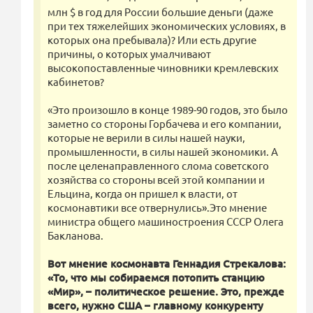
млн $ в год для России большие деньги (даже
при тех тяжелейших экономических условиях, в
которых она пребывала)? Или есть другие
причины, о которых умалчивают
высокопоставленные чиновники кремлевских
кaбинетов?
«Это произошло в конце 1989-90 годов, это было
заметно со стороны Горбачева и его компании,
которые не верили в силы нашей науки,
промышленности, в силы нашей экономики. А
после целенаправленного слома советского
хозяйства со стороны всей этой компании и
Ельцина, когда он пришел к власти, от
космонавтики все отвернулись».Это мнение
министра общего машиностроения СССР Олега
Бакланова.
Вот мнение космонавта Геннадия Стрекалова:
«То, что мы собираемся потопить станцию
«Мир», – политическое решение. Это, прежде
всего, нужно США – главному конкуренту