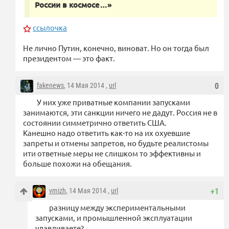
России в космосе…»
ссылочка
Не лично Путин, конечно, виноват. Но он тогда был
президентом — это факт.
fakenews
, 14 Мая 2014 ,
url
0
У них уже приватные компании запусками
занимаются, эти санкции ничего не дадут. Россия не в
состоянии симметрично ответить США.
Канешно надо ответить как-то на их охуевшие
запреты и отмены запретов, но будьте реалистомы
ити ответные меры не слишком то эффективны и
больше похожи на обещания.
vmizh
, 14 Мая 2014 ,
url
+1
разницу между экспериментальными
запусками, и промышленной эксплуатации
улавливаете?