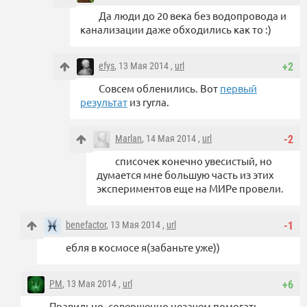
Да люди до 20 века без водопровода и
канализации даже обходились как то :)
efys
, 13 Мая 2014 ,
url
+2
Совсем обленились. Вот
первый
результат
из гугла.
Marlan
, 14 Мая 2014 ,
url
-2
списочек конечно увесистый, но
думается мне большую часть из этих
экспериментов еще на МИРе провели.
benefactor
, 13 Мая 2014 ,
url
-1
ебля в космосе я(забаньте уже))
PM
, 13 Мая 2014 ,
url
+6
Правильно, совершенно незачем помогать