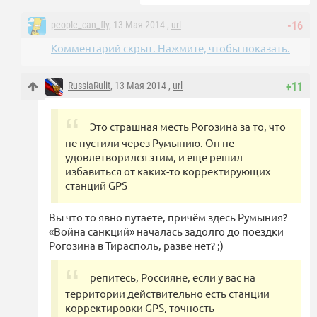
people_can_fly
, 13 Мая 2014 ,
url
-16
Комментарий скрыт. Нажмите, чтобы показать.
RussiaRulit
, 13 Мая 2014 ,
url
+11
Это страшная месть Рогозина за то, что
не пустили через Румынию. Он не
удовлетворился этим, и еще решил
избавиться от каких-то корректирующих
станций GPS
Вы что то явно путаете, причём здесь Румыния?
«Война санкций» началась задолго до поездки
Рогозина в Тирасполь, разве нет? ;)
репитесь, Россияне, если у вас на
территории действительно есть станции
корректировки GPS, точность