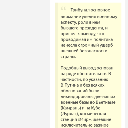
Трибунал основное
внимание уделил военному
аспекту, роли в нем
бывшего президента, и
пришел к выводу, что
проводимая им политика
нанесла огромный ущерб
внешней безопасности
страны.
Подобный вывод основан
на ряде обстоятельств. В
частности, по указанию
В.Путина и без всяких
обоснований были
ликвидированы две наших
военные базы во Вьетнаме
(Камрань) и на Кубе
(Лурдас), космическая
станция «Мир», имевшие
исключительно важное