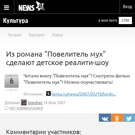
Вход
Культура
в мою ленту
2788
Лучшее
Хорошее
Новое
Из романа "Повелитель мух"
сделают детское реалити-шоу
Читали книгу "Повелитель мух"? Смотрели фильм
отметили
6
"Повелитель мух"? Можно поучаствовать!
в архиве
Источник:
lenta.ru/news/2007/05/18/lordo...
Добавил
bopohac
18 Мая 2007
нет комментариев
Комментарии участников: