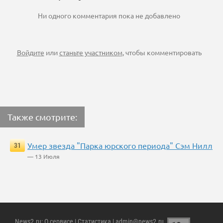
Ни одного комментария пока не добавлено
Войдите
или
станьте участником
, чтобы комментировать
Также смотрите:
Умер звезда "Парка юрского периода" Сэм Нилл
31
— 13 Июля
News2.ru
:
О сервисе
|
Статистика
| admin@news2.ru