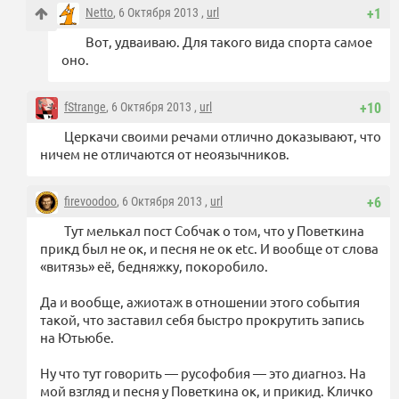
Netto
, 6 Октября 2013 ,
url
+1
Вот, удваиваю. Для такого вида спорта самое
оно.
fStrange
, 6 Октября 2013 ,
url
+10
Церкачи своими речами отлично доказывают, что
ничем не отличаются от неоязычников.
firevoodoo
, 6 Октября 2013 ,
url
+6
Тут мелькал пост Собчак о том, что у Поветкина
прикд был не ок, и песня не ок etc. И вообще от слова
«витязь» её, бедняжку, покоробило.
Да и вообще, ажиотаж в отношении этого события
такой, что заставил себя быстро прокрутить запись
на Ютьюбе.
Ну что тут говорить — русофобия — это диагноз. На
мой взгляд и песня у Поветкина ок, и прикид. Кличко