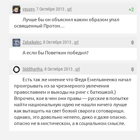
vguzev
, 7 Октября 2013 ,
url
+2
Лучше бы он объяснил каким образом упал
освященный Протон…
Zabaikalec
, 8 Октября 2013 ,
url
0
А если бы Поветкин победил?
Siddthartha
, 8 Октября 2013 ,
url
0
Есть так же мнение что Федя Емельяненко начал
проигрывать из-за чрезмерного увлечения
православием и выходы на ринг с батюшкой.)
Впрочем, кое в чем они правы — русские в попытке
найти национальную идею не нашли ничего лучше
как вытащить на свет божий сварога сотоварищи.
однако, это довольно нелепо, дико и даже опасно.
опасно не в мистическом, а в социальном смысле.