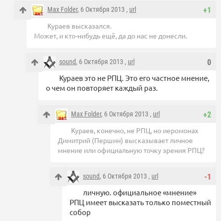
Max Folder
, 6 Октября 2013 ,
url
+1
Кураев высказался.
Может, и кто-нибудь ещё, да до нас не донесли.
sound
, 6 Октября 2013 ,
url
0
Кураев это не РПЦ. Это его частное мнение,
о чем он повторяет каждый раз.
Max Folder
, 6 Октября 2013 ,
url
+2
Кураев, конечно, не РПЦ, но иеромонах
Димитрий (Першин) высказывает личное
мнение или официальную точку зрения РПЦ?
sound
, 6 Октября 2013 ,
url
-1
личную. официальное «мнение»
РПЦ имеет высказать только поместный
собор