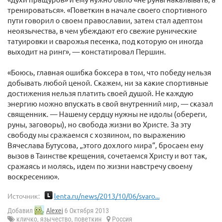
тренироваться». «Поветкин в начале своего спортивного
пути говорил о своем православии, затем стал адептом
неоязычества, в чем убеждают его свежие рунические
татуировки и сварожья песенка, под которую он иногда
выходит на ринг», — констатировал Першин.
«Боюсь, главная ошибка боксера в том, что победу нельзя
добывать любой ценой. Скажем, ни за какие спортивные
достижения нельзя платить своей душой. Не каждую
энергию можно впускать в свой внутренний мир, — сказал
священник. — Нашему сердцу нужны не идолы (обереги,
руны, заговоры), но свобода жизни во Христе. За эту
свободу мы сражаемся с хозяином, по выражению
Вячеслава Бутусова, „этого дохлого мира“, бросаем ему
вызов в Таинстве крещения, сочетаемся Христу и вот так,
сражаясь и молясь, идем по жизни навстречу своему
воскресению».
Источник:
lenta.ru/news/2013/10/06/svaro...
Добавил
Alexei
6 Октября 2013
кличко
,
язычество
,
поветкин
Россия