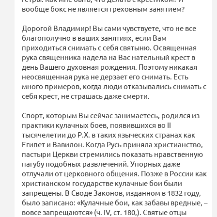
вообще бокс не является греховным занятием?
Дорогой Владимир! Вы сами чувствуете, что не все
благополучно в ваших занятиях, если Вам
приходиться снимать с себя святыню. Освященная
рука священника надела на Вас нательный крест в
день Вашего духовная рождения. Поэтому никакая
неосвященная рука не дерзает его снимать. Есть
много примеров, когда люди отказывались снимать с
себя крест, не страшась даже смерти.
Спорт, которым Вы сейчас занимаетесь, родился из
практики кулачных боев, появившихся во II
тысячелетии до Р.Х. в таких языческих странах как
Египет и Вавилон. Когда Русь приняла христианство,
пастыри Церкви стремились показать нравственную
пагубу подобных развлечений. Упорных даже
отлучали от церковного общения. Позже в России как
христианском государстве кулачные бои были
запрещены. В Своде Законов, изданном в 1832 году,
было записано: «Кулачные бои, как забавы вредные, –
вовсе запрещаются» (ч. IV, ст. 180,). Святые отцы