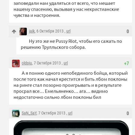
заповедали нам удаляться от всего, что мешает
нашему спасению, вызывая у нас нехристианские
чувства и настроения.
jaik
, 6 Октября 2013 ,
url
0
Ну это же не Pussy Riot, чтобы его сажать по
решению Трулльского собора.
oldpiu
, 7 Октября 2013 ,
url
+7
А я помню одного непобедимого бойца, который
после того как начал крестится и бить лбом поклоны
на ринге стал позорно проигрывать и в результате
просрал все… Емельяненко… ага… видимо
недостаточно сильно лбом поклоны бил
SaN_SaY
, 7 Октября 2013 ,
url
0