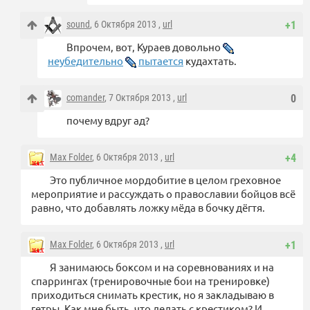
sound
, 6 Октября 2013 ,
url
+1
Впрочем, вот, Кураев довольно
неубедительно
пытается
кудахтать.
comander
, 7 Октября 2013 ,
url
0
почему вдруг ад?
Max Folder
, 6 Октября 2013 ,
url
+4
Это публичное мордобитие в целом греховное
мероприятие и рассуждать о православии бойцов всё
равно, что добавлять ложку мёда в бочку дёгтя.
Max Folder
, 6 Октября 2013 ,
url
+1
Я занимаюсь боксом и на соревнованиях и на
спаррингах (тренировочные бои на тренировке)
приходиться снимать крестик, но я закладываю в
гетры. Как мне быть, что делать с крестиком? И