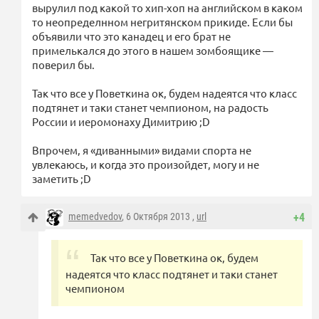
вырулил под какой то хип-хоп на английском в каком
то неопределнном негритянском прикиде. Если бы
объявили что это канадец и его брат не
примелькался до этого в нашем зомбоящике —
поверил бы.
Так что все у Поветкина ок, будем надеятся что класс
подтянет и таки станет чемпионом, на радость
России и иеромонаху Димитрию ;D
Впрочем, я «диванными» видами спорта не
увлекаюсь, и когда это произойдет, могу и не
заметить ;D
memedvedov
, 6 Октября 2013 ,
url
+4
Так что все у Поветкина ок, будем
надеятся что класс подтянет и таки станет
чемпионом