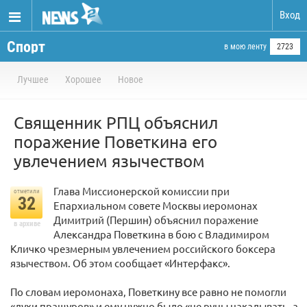
Вход
Спорт
в мою ленту
2723
Лучшее
Хорошее
Новое
Священник РПЦ объяснил
поражение Поветкина его
увлечением язычеством
Глава Миссионерской комиссии при
отметили
32
Епархиальном совете Москвы иеромонах
Димитрий (Першин) объяснил поражение
в архиве
Александра Поветкина в бою с Владимиром
Кличко чрезмерным увлечением российского боксера
язычеством. Об этом сообщает «Интерфакс».
По словам иеромонаха, Поветкину все равно не помогли
«духи пращуров» и ему нужно было «не руны накалывать, а