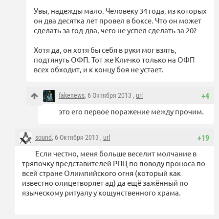
Увы, надежды мало. Человеку 34 года, из которых
он два десятка лет провел в боксе. Что он может
сделать за год-два, чего не успел сделать за 20?
Хотя да, он хотя бы себя в руки мог взять,
подтянуть ОФП. Тот же Кличко только на ОФП
всех обходит, и к концу боя не устает.
fakenews
, 6 Октября 2013 ,
url
+4
это его первое поражение между прочим.
sound
, 6 Октября 2013 ,
url
+19
Если честно, меня больше веселит молчание в
тряпочку представителей РПЦ по поводу проноса по
всей стране Олимпийского огня (который как
известно олицетворяет ад) да ещё зажённый по
языческому ритуалу у кощунственного храма.