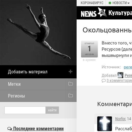
КОРОНАВИРУС
НОВОСТИ
Культур
Окольцованны
Вместо того, 
отметил
1
Ресурсов (дал
вышвырнули и
человек
в архиве
Источник:
pere
Добавить материал
Добавил
Per
3 комментари
Метки
Регионы
Комментари
Norfor
, 1
Расслаб
Последние комментарии