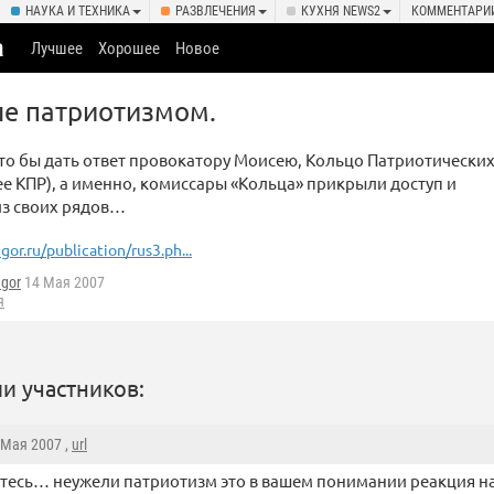
НАУКА И ТЕХНИКА
РАЗВЛЕЧЕНИЯ
КУХНЯ NEWS2
КОММЕНТАРИ
а
Лучшее
Хорошее
Новое
е патриотизмом.
что бы дать ответ провокатору Моисею, Кольцо Патриотически
ее КПР), а именно, комиссары «Кольца» прикрыли доступ и
з своих рядов…
gor.ru/publication/rus3.ph...
egor
14 Мая 2007
я
и участников:
4 Мая 2007 ,
url
тесь… неужели патриотизм это в вашем понимании реакция 