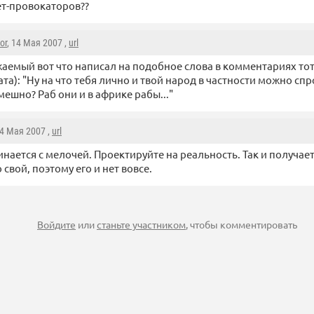
т-провокаторов??
or
, 14 Мая 2007 ,
url
аемый вот что написал на подобное слова в комментариях то
ата): "Ну на что тебя лично и твой народ в частности можно сп
мешно? Раб они и в африке рабы..."
14 Мая 2007 ,
url
инается с мелочей. Проектируйте на реальность. Так и получае
 свой, поэтому его и нет вовсе.
Войдите
или
станьте участником
, чтобы комментировать