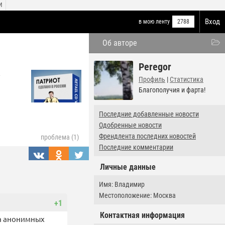
И
Вход
в мою ленту
2788
Об авторе
Peregor
х
Профиль
|
Статистика
Благополучия и фарта!
Последние добавленные новости
Одобренные новости
Френдлента последних новостей
проблема (1)
Последние комментарии
Личные данные
Имя: Владимир
Местоположение: Москва
+1
Контактная информация
на анонимных