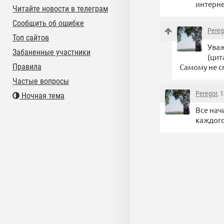
интерне
Читайте новости в телеграм
Сообщить об ошибке
Pereg
Топ сайтов
Уваж
Забаненные участники
(цит
Правила
Самому не с
Частые вопросы
Peregor
, 
Ночная тема
Все нач
каждого