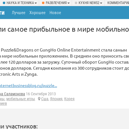
НАУКА И ТЕХНИКА
РАЗВЛЕЧЕНИЯ
КУХНЯ NEWS2
КОММЕНТАРИ
ти
Лучшее
Хорошее
Новое
ли самое прибыльное в мире мобильно
 Puzzle&Dragons от GungHo Online Entertainment стала самым
 мире мобильным приложением. В среднем оно приносить с
лее 120 долларов за загрузку. Суточный оборот GungHo состав
онов долларов. Сегодня компания из 300 сотрудников стоит 
tronic Arts и Zynga.
nternetbusinessblog.ru/puzzle...
на Саламонова
16 Сентября 2013
оны
,
мобильные игры
Сша
,
Япония
,
Корея
риев
и участников: