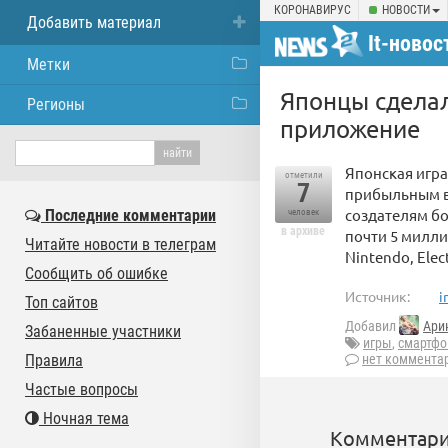
КОРОНАВИРУС
НОВОСТИ
Добавить материал
It-новос
Метки
Японцы сдела
Регионы
приложение
Японская игра
отметили
7
прибыльным в
создателям бо
Последние комментарии
человек
в архиве
почти 5 милли
Читайте новости в телеграм
Nintendo, Elec
Сообщить об ошибке
Источник:
i
Топ сайтов
Добавил
Ари
Забаненные участники
игры
,
смартф
Правила
нет коммента
Частые вопросы
Ночная тема
Комментари