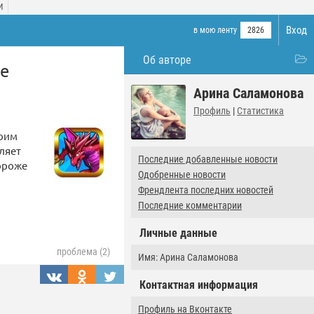
И
Вход
в мою ленту
2826
Об авторе
е
Арина Саламонова
Профиль
|
Статистика
воим
ляет
Последние добавленные новости
дороже
Одобренные новости
Френдлента последних новостей
Последние комментарии
Личные данные
проблема (2)
Имя: Арина Саламонова
Контактная информация
Профиль на Вконтакте