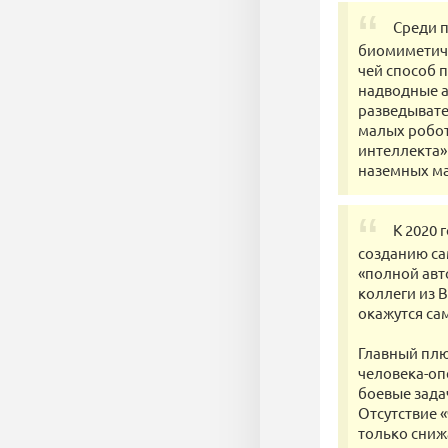
Среди 
биомиметиче
чей способ 
надводные 
разведывате
малых робот
интеллекта»
наземных ма
К 2020 
созданию са
«полной авт
коллеги из 
окажутся са
Главный плю
человека-оп
боевые зада
Отсутствие 
только сниж