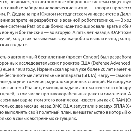
тся, невдомек, что автономные оборонные системы существуют
по ошибке забирали человеческие жизни, ― говорит професс
м. Р. Дедмана при Южном методистском университете в Даллас
вник запрета на разработки в военной робототехнике. ― В ход
ные системы Patriot ошибочно идентифицировали врага и сб
у войну и британский ― во вторую. А пять лет назад в ЮАР то
лучай, когда так называемая «пушка-робот» вышла из-под контр
ких солдат».
стью автономный беспилотник (проект Condor) был разработа
ронных исследовательских проектов США (Defense Advanced R
) еще в 1988 году. Израильская армия уже более 20 лет имеет 
ие беспилотные летательные аппараты (БПЛА) Harpy ― самоле
ные для уничтожения радиолокационных станций. На вооруж
ная система Phalanx, имеющая задачи автоматического обнар
 целей, в том числе противокорабельных ракет и самолетов. 
аземным вариантом этого комплекса, известным как C-RAM (Coun
И только два месяца назад ВМС США запустили в воздух БПЛА X
о выполнять свой полетный план, вмешательство в который с
лько в самых экстренных ситуациях.
м докладе приводит еще несколько примеров ― имеющих куда 