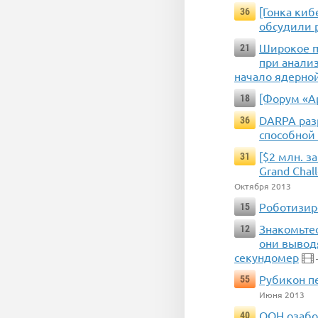
[Гонка ки
36
обсудили 
Широкое п
21
при анали
начало ядерно
[Форум «А
18
DARPA раз
36
способной 
[$2 млн. з
31
Grand Chal
Октября 2013
Роботизир
15
Знакомьте
12
они вывод
секундомер
Рубикон п
55
Июня 2013
OOН озабо
40