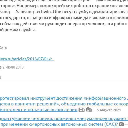
аторов». Например, южнокорейских роботов-охранников воен
ung — Samsung Techwin. Они несут службу в демилитаризован
их государств, оснащены инфракрасными датчиками и отслеж
 сейчас их действиями руководит оператор-человек, эти робот
ий режим службы.
ta.ru
enta.ru/articles/2013/07/01/r...
e
2 Июля 2013
я
протестировал инструмент достижения «информационного
дства в принятии решений», объединив глобальные сенсор
 интеллект и облачные вычисления
— 5 Августа 2021
4
5
дрон гуманнее человека, применяя «негуманное» оружие? К
 применении смертоносных автономных систем (САС)?
— 