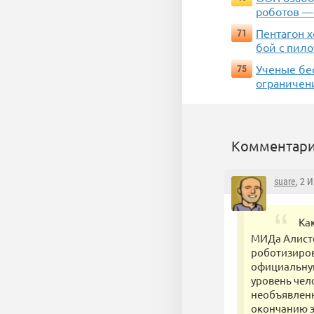
роботов — 
Пентагон 
71
бой с пил
Ученые бес
75
ограничени
Комментари
suare
, 2 
Ка
МИДа Алисте
роботизиров
официальную
уровень чел
необъявленн
окончанию э