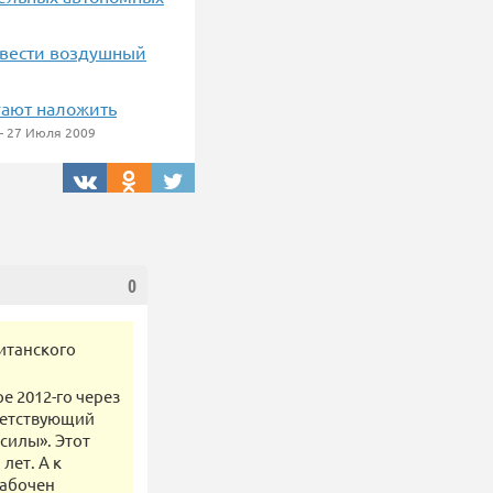
 вести воздушный
гают наложить
 27 Июля 2009
0
итанского
е 2012-го через
ветствующий
силы». Этот
лет. А к
забочен