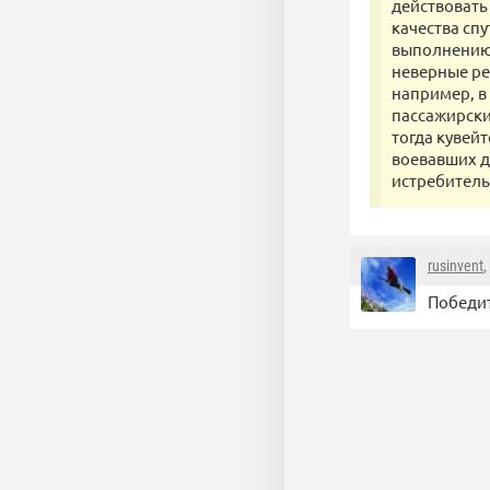
действовать 
качества сп
выполнению 
неверные ре
например, в
пассажирски
тогда кувей
воевавших д
истребитель
rusinvent
,
Победит