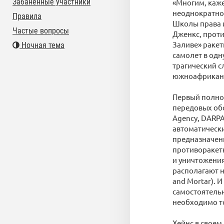
Забаненные участники
«Многим, каже
неоднократно 
Правила
Школы права и
Частые вопросы
Дженкс, проти
Заливе» ракет
Ночная тема
самолет в одн
трагический с
южноафриканс
Первый полно
передовых обо
Agency, DARPA
автоматическ
предназначен
противоракет
и уничтожения
располагают н
and Mortar). 
самостоятельн
необходимо то
Хейнс в свое