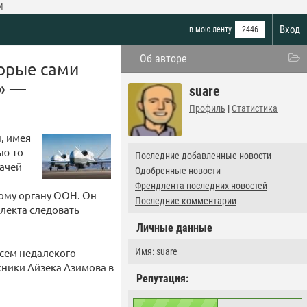
И
Вход
в мою ленту
2446
Об авторе
торые сами
ю» —
suare
Профиль
|
Статистика
, имея
ью-то
Последние добавленные новости
дачей
Одобренные новости
Френдлента последних новостей
ому органу ООН. Он
Последние комментарии
лекта следовать
Личные данные
всем недалекого
Имя: suare
ехники Айзека Азимова в
Репутация: