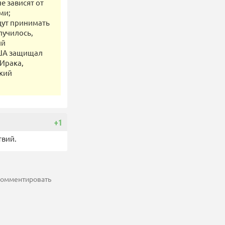
е зависят от
ми;
дут принимать
лучилось,
ий
США защищал
 Ирака,
ский
+1
твий.
 комментировать