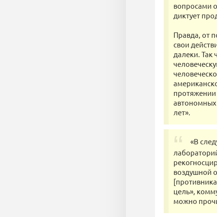
вопросами о
диктует про
Правда, от 
свои действ
далеки. Так
человеческую
человеческо
американско
протяжении 
автономных 
лет».
«В след
лабораторий
рекогносцир
воздушной о
[противника
цель», комм
можно прочи