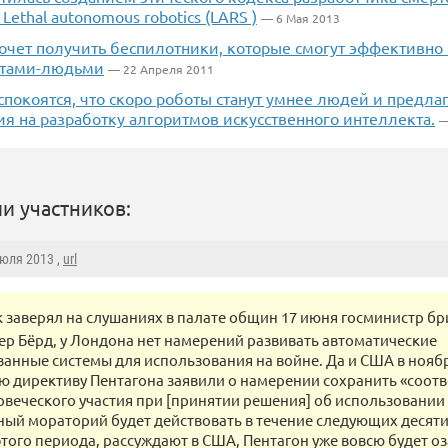
Lethal autonomous robotics (LARS )
— 6 Мая 2013
хочет получить беспилотники, которые смогут эффективно
отами-людьми
— 22 Апреля 2011
покоятся, что скоро роботы станут умнее людей и предла
я на разработку алгоритмов искусственного интеллекта.
—
и участников:
Июля 2013 ,
url
к заверял на слушаниях в палате общин 17 июня госминистр бр
р Бёрд, у Лондона нет намерений развивать автоматические
анные системы для использования на войне. Да и США в ноябр
 директиву Пентагона заявили о намерении сохранить «соот
овеческого участия при [принятии решения] об использовании 
ый мораторий будет действовать в течение следующих десяти 
того периода, рассуждают в США, Пентагон уже вовсю будет о