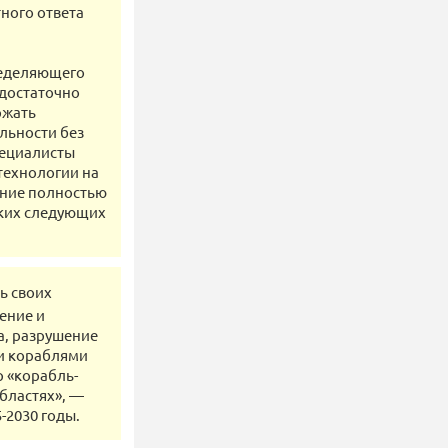
ного ответа
ределяющего
 достаточно
ржать
альности без
пециалисты
технологии на
ание полностью
ьких следующих
ь своих
ение и
а, разрушение
и кораблями
 «корабль-
бластях», ―
-2030 годы.