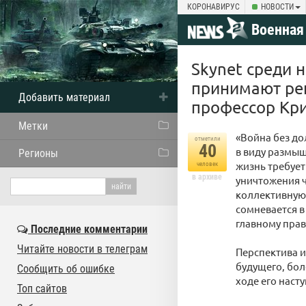
КОРОНАВИРУС
НОВОСТИ
Военная
Skynet среди 
принимают реш
Добавить материал
профессор Кр
Метки
«Война без до
отметили
40
в виду размыш
Регионы
жизнь требует
человек
в архиве
уничтожения ч
коллективную 
сомневается в
главному пра
Последние комментарии
Читайте новости в телеграм
Перспектива и
будущего, бол
Сообщить об ошибке
ходе его наст
Топ сайтов