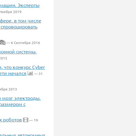
 машин. Эксперты
Ноября 2019
фере, в том числе
 спровоцировать
— 6 Сентября 2016
2
ионной системы,
2015
, что конкурс Cyber
ети начался
— 31
ября 2013
в мозг электроды,
 размером с
х роботов
— 19
тельных автономных