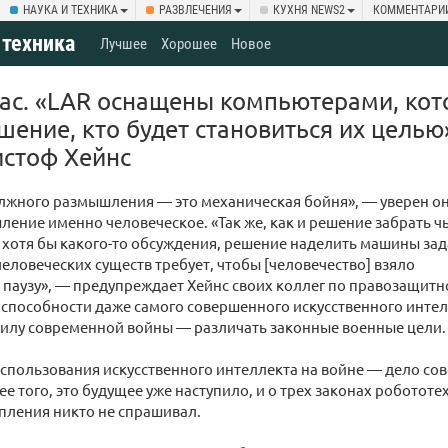
НАУКА И ТЕХНИКА
РАЗВЛЕЧЕНИЯ
КУХНЯ NEWS2
КОММЕНТАРИ
 техника
Лучшее
Хорошее
Новое
нас. «LAR оснащены компьютерами, ко
ение, кто будет становиться их цель
истоф Хейнс
лжного размышления ― это механическая бойня», ― уверен он
ление именно человеческое. «Так же, как и решение забрать ч
 хотя бы какого-то обсуждения, решение наделить машины за
еловеческих существ требует, чтобы [человечество] взяло
паузу», ― предупреждает Хейнс своих коллег по правозащитн
 способности даже самого совершенного искусственного интел
вилу современной войны ― различать законные военные цели.
спользования искусственного интеллекта на войне ― дело со
ее того, это будущее уже наступило, и о трех законах роботот
упления никто не спрашивал.