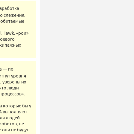
азработка
о слежения,
необитаемые
l Hawk, «рои»
роевого
зэкипажных
а ― по
гнут уровня
, уверены их
 что люди
процессов».
а которые бы у
ЛА выполняют
для людей.
роботов, не
 они не будут