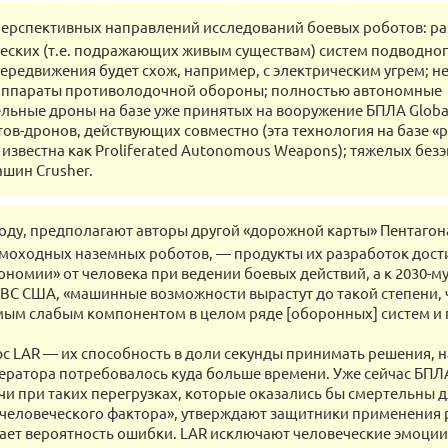
перспективных направлений исследований боевых роботов: р
ских (т.е. подражающих живым существам) систем подводног
передвижения будет схож, например, с электрическим угрем; 
аппараты противолодочной обороны; полностью автономные
льные дроны на базе уже принятых на вооружение БПЛА Globa
ов-дронов, действующих совместно (эта технология на базе «
 известна как Proliferated Autonomous Weapons); тяжелых бе
шин Crusher.
году, предполагают авторы другой «дорожной карты» Пентагон
моходных наземных роботов, ― продукты их разработок дости
ономии» от человека при ведении боевых действий, а к 2030-му
ВВС США, «машинные возможности вырастут до такой степени,
мым слабым компонентом в целом ряде [оборонных] систем и 
с LAR ― их способность в доли секунды принимать решения, н
ератора потребовалось куда больше времени. Уже сейчас БП
чи при таких перегрузках, которые оказались бы смертельны 
«человеческого фактора», утверждают защитники применения 
ает вероятность ошибки. LAR исключают человеческие эмоции: