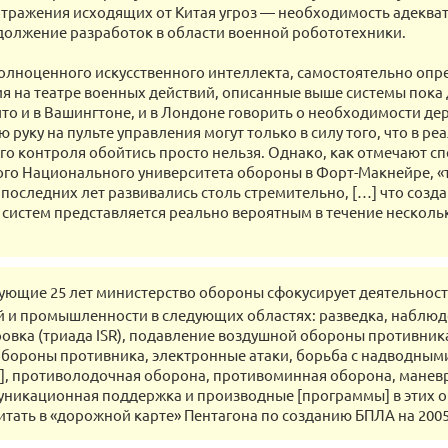
тражения исходящих от Китая угроз ― необходимость адекват
должение разработок в области военной робототехники.
полноценного искусственного интеллекта, самостоятельно оп
ия на театре военных действий, описанные выше системы пока
 что и в Вашингтоне, и в Лондоне говорить о необходимости де
 руку на пульте управления могут только в силу того, что в ре
го контроля обойтись просто нельзя. Однако, как отмечают с
го Национального университета обороны в Форт-Макнейре, «
последних лет развивались столь стремительно, […] что созд
систем представляется реально вероятным в течение нескол
ующие 25 лет министерство обороны сфокусирует деятельност
 и промышленности в следующих областях: разведка, наблюд
овка (триада ISR), подавление воздушной обороны противник
бороны противника, электронные атаки, борьба с надводным
], противолодочная оборона, противоминная оборона, маневр
уникационная поддержка и производные [программы] в этих о
тать в «дорожной карте» Пентагона по созданию БПЛА на 2005