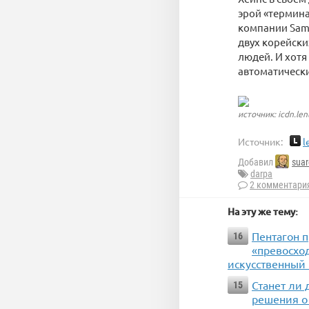
эрой «термин
компании Sams
двух корейск
людей. И хотя
автоматическ
источник: icdn.len
Источник:
l
Добавил
suar
darpa
2 комментари
На эту же тему:
Пентагон 
16
«превосхо
искусственный
Станет ли 
15
решения о