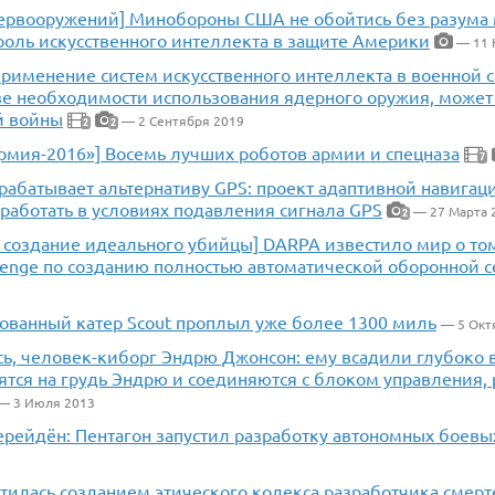
бервооружений] Минобороны США не обойтись без разума
роль искусственного интеллекта в защите Америки
— 11 
рименение систем искусственного интеллекта в военной с
зе необходимости использования ядерного оружия, может
й войны
— 2 Сентября 2019
2
2
рмия-2016»] Восемь лучших роботов армии и спецназа
7
рабатывает альтернативу GPS: проект адаптивной навигац
работать в условиях подавления сигнала GPS
— 27 Марта 
2
а создание идеального убийцы] DARPA известило мир о том
lenge по созданию полностью автоматической оборонной с
ованный катер Scout проплыл уже более 1300 миль
— 5 Окт
сь, человек-киборг Эндрю Джонсон: ему всадили глубоко 
ятся на грудь Эндрю и соединяются с блоком управления,
— 3 Июля 2013
ерейдён: Пентагон запустил разработку автономных боевы
тилась созданием этического кодекса разработчика смер