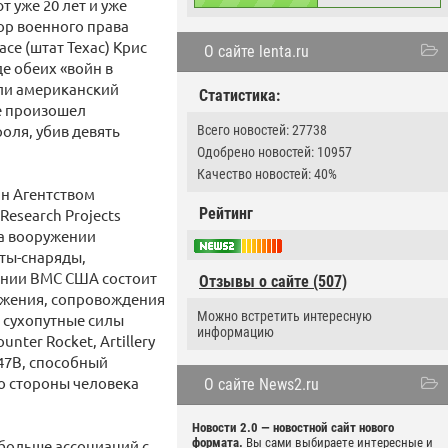
 уже 20 лет и уже
ор военного права
е (штат Техас) Крис
О сайте lenta.ru
е обеих «войн в
или американский
Статистика:
же произошел
оля, убив девять
Всего новостей: 27738
Одобрено новостей: 10957
Качество новостей: 40%
н Агентством
Рейтинг
esearch Projects
на вооружении
ты-снаряды,
ении ВМС США состоит
Отзывы о сайте (507)
ужения, сопровождения
Можно встретить интересную
А сухопутные силы
информацию
ter Rocket, Artillery
-47B, способный
о стороны человека
О сайте News2.ru
Новости 2.0 — новостной сайт нового
формата.
Вы сами выбираете интересные и
больше ассоциаций с