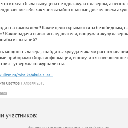
, что в океан была выпущена не одна акула с лазером, а нескол
ендовавшие себя как чрезвычайно опасные для человека акулы
.
одит на самом деле? Какие цели скрываются за безобидным, на
? Какие задачи ставят исследователи, вооружая акулу лазеро
штабы испытаний?
ть мощность лазера, снабдить акулу датчиками распознавани
ыми приборами сбора информации, и получится совершенное
твия – утверждают журналисты.
kulizm.ru/mistika/akula-s-laz...
ита Светлов
1 Апреля 2013
риев
и участников:
Ни одного комментария пока не добавлено