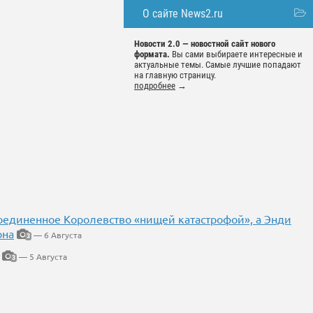
О сайте News2.ru
Новости 2.0 — новостной сайт нового
формата.
Вы сами выбираете интересные и
актуальные темы. Самые лучшие попадают
на главную страницу.
подробнее
→
Соединенное Королевство «нищей катастрофой», а Энди
она
— 6 Августа
3
— 5 Августа
3