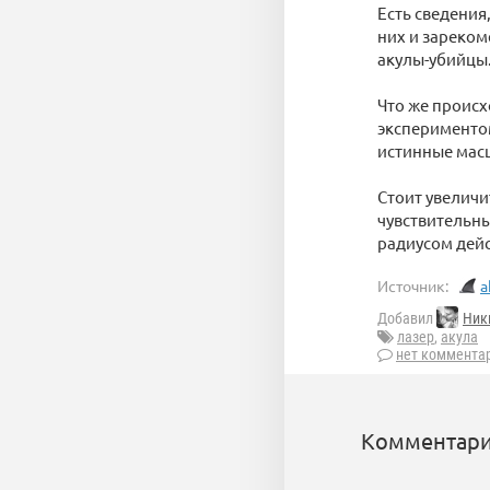
Есть сведения
них и зареком
акулы-убийцы
Что же происх
экспериментом
истинные мас
Стоит увеличи
чувствительн
радиусом дейс
Источник:
a
Добавил
Ник
лазер
,
акула
нет коммента
Комментари