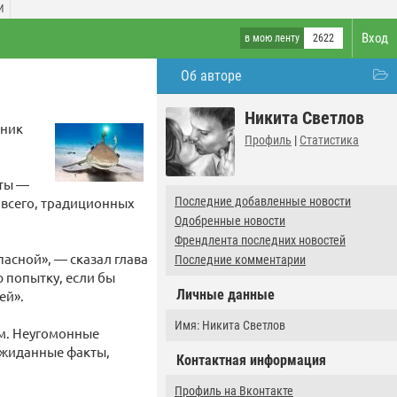
И
Вход
в мою ленту
2622
Об авторе
Никита Светлов
вник
Профиль
|
Статистика
аты —
 всего, традиционных
Последние добавленные новости
Одобренные новости
Френдлента последних новостей
пасной», — сказал глава
Последние комментарии
 попытку, если бы
Личные данные
ей».
Имя: Никита Светлов
ум. Неугомонные
ожиданные факты,
Контактная информация
Профиль на Вконтакте