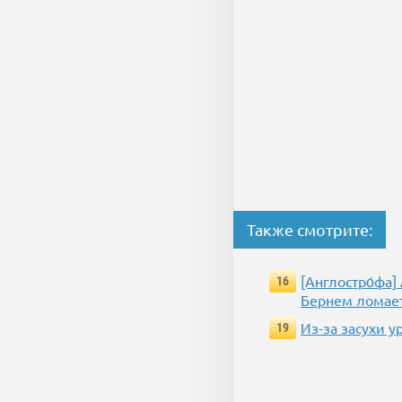
Также смотрите:
[Англостро́фа
16
Бернем ломает
Из-за засухи 
19