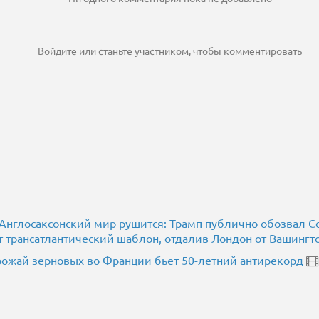
Войдите
или
станьте участником
, чтобы комментировать
] Англосаксонский мир рушится: Трамп публично обозвал 
 трансатлантический шаблон, отдалив Лондон от Вашингт
урожай зерновых во Франции бьет 50-летний антирекорд