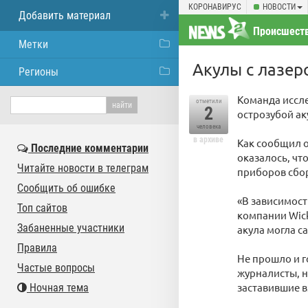
КОРОНАВИРУС
НОВОСТИ
Добавить материал
Происшест
Метки
Акулы с лазер
Регионы
Команда иссле
отметили
2
острозубой а
человека
в архиве
Как сообщил о
Последние комментарии
оказалось, чт
Читайте новости в телеграм
приборов сбор
Сообщить об ошибке
«В зависимост
Топ сайтов
компании Wick
Забаненные участники
акула могла с
Правила
Не прошло и г
Частые вопросы
журналисты, 
заставившие в
Ночная тема