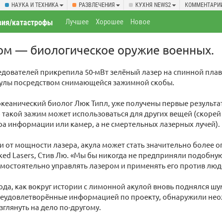
НАУКА И ТЕХНИКА
РАЗВЛЕЧЕНИЯ
КУХНЯ NEWS2
КОММЕНТАРИ
Лучшее
Хорошее
Новое
вия/катастрофы
ом — биологическое оружие военных.
дователей прикрепила 50-мВт зелёный лазер на спинной пла
кулы посредством снимающейся зажимной скобы.
кеанический биолог Люк Типл, уже получены первые результ
о такой зажим может использоваться для других вещей (скорей
а информации или камер, а не смертельных лазерных лучей).
и от мощности лазера, акула может стать значительно более о
ed Lasers, Стив Лю. «Мы бы никогда не предприняли подобную
амостоятельно управлять лазером и применять его против люд
ода, как вокруг истории с лимонной акулой вновь поднялся ш
неудовлетворённые информацией по проекту, обнаружили не
зглянуть на дело по-другому.