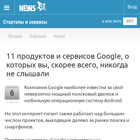
Вход
Стартапы и сервисы
в мою ленту
2571
Лучшее
Хорошее
Новое
11 продуктов и сервисов Google, о
которых вы, скорее всего, никогда
не слышали
Компания Google наиболее известна за свой
отметили
6
невероятно мощный поисковый движок и
мобильную операционную систему Android.
в архиве
Но этот интернет-гигант также работает над большим
числом проектов, выходящих далеко за рамки поиска и
смартфонов.
Продукты и сервисы Google направлены на