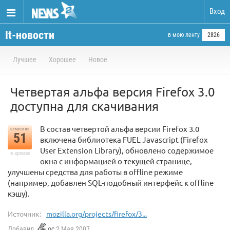
Вход
It-новости
в мою ленту
2826
Лучшее
Хорошее
Новое
Четвертая альфа версия Firefox 3.0
доступна для скачивания
В состав четвертой альфа версии Firefox 3.0
отметили
51
включена библиотека FUEL Javascript (Firefox
User Extension Library), обновлено содержимое
в архиве
окна с информацией о текущей странице,
улучшены средства для работы в offline режиме
(например, добавлен SQL-подобный интерфейс к offline
кэшу).
Источник:
mozilla.org/projects/firefox/3...
Добавил
oc
2 Мая 2007