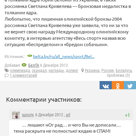
россиянка Светлана Кривелева — бронзовая медалистка в
толкании ядра.
Любопытно, что лишенная олимпийской бронзы-2004
россиянка Светлана Кривелева уже заявила, что ни за что
не вернет свою награду Международному олимпийскому
комитету, в интервью агентству «Весь спорт» назвав всю
ситуацию «беспределом» и «бредом собачьим».
Источник:
belta.by/ru/all_news/sport/Bel...
Добавил
БелТА
6 Декабря 2012
олимпиада
,
скандал
,
награды
,
допинг
Украина
,
Россия
,
Беларусь
1 комментарий
проблема (3)
Комментарии участников:
suroviy
, 6 Декабря 2012 ,
url
+1
… лишают нОг рад… и чего Вы не дописали…
тема раскрыта не полностью! кидаю в СПАМ!