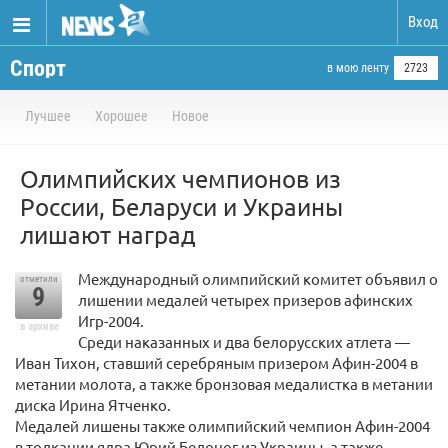
Вход
Спорт
в мою ленту
2723
Лучшее
Хорошее
Новое
Олимпийских чемпионов из
России, Беларуси и Украины
лишают наград
Международный олимпийский комитет объявил о
отметили
9
лишении медалей четырех призеров афинских
Игр-2004.
в архиве
Среди наказанных и два белорусских атлета —
Иван Тихон, ставший серебряным призером Афин-2004 в
метании молота, а также бронзовая медалистка в метании
диска Ирина Ятченко.
Медалей лишены также олимпийский чемпион Афин-2004
в толкании ядра Юрий Белоног из Украины, а также