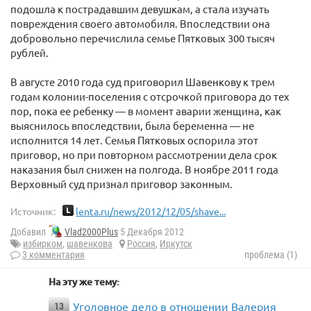
подошла к пострадавшим девушкам, а стала изучать
повреждения своего автомобиля. Впоследствии она
добровольно перечислила семье Пятковых 300 тысяч
рублей.
В августе 2010 года суд приговорил Шавенкову к трем
годам колонии-поселения с отсрочкой приговора до тех
пор, пока ее ребенку — в момент аварии женщина, как
выяснилось впоследствии, была беременна — не
исполнится 14 лет. Семья Пятковых оспорила этот
приговор, но при повторном рассмотрении дела срок
наказания был снижен на полгода. В ноябре 2011 года
Верховный суд признал приговор законным.
Источник:
lenta.ru/news/2012/12/05/shave...
Добавил
Vlad2000Plus
5 Декабря 2012
избирком
,
шавенкова
Россия
,
Иркутск
3 комментария
проблема (1)
На эту же тему:
Уголовное дело в отношении Валерия
13