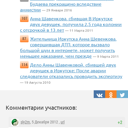
Будаева прекращено вследствие
амнистии
— 29 Января 2016
Анна Шавенкова, сбившая В Иркутске
107
двух девушек, получила 2,5 года колонии
с отсрочкой в 13 лет
— 11 Марта 2011
Жительница Иркутска Анна Шевенкова,
87
совершившая ДТП, которое вызвало
большой шум в интернете, может получить
меньшее наказание, чем прежде
— 9 Марта 2011
Дело Анны Шавенковой, сбившей двух
114
девушек в Иркутске: После аварии
следователи отказались проводить экспертизу
— 19 Августа 2010
Комментарии участников:
sly2m
, 5 Декабря 2012 ,
url
+2