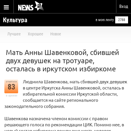
Вход
Культура
в мою ленту
2788
Лучшее
Хорошее
Новое
Мать Анны Шавенковой, сбившей
двух девушек на тротуаре,
осталась в иркутском избиркоме
Людмила Шавенкова, мать сбившей двух девушек
отметили
83
в центре Иркутска Анны Шавенковой, осталась в
избирательной комиссии Иркутской области,
в архиве
сообщается на сайте регионального
законодательного собрания.
Шавенкова назначена членом комиссии с правом
решающего голоса по рекомендации ЦИК. Помимо нее, в
новый состав избиркома вошли еще шесть человек,