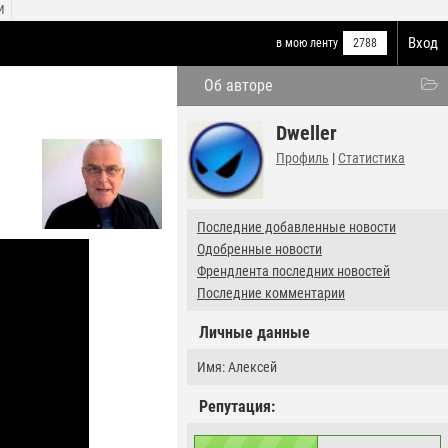
И
Вход
в мою ленту
2788
Об авторе
Dweller
Профиль
|
Статистика
Последние добавленные новости
Одобренные новости
Френдлента последних новостей
Последние комментарии
Личные данные
Имя: Алексей
Репутация: