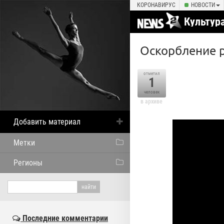
КОРОНАВИРУС
НОВОСТИ
Культур
Оскорбление 
отметил
1
человек
в архиве
Добавить материал
Метки
Регионы
Последние комментарии