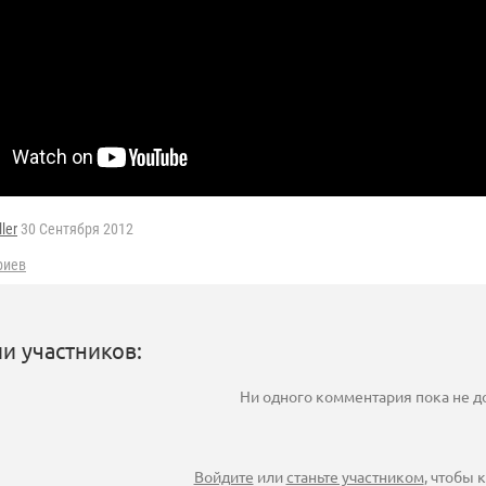
ler
30 Сентября 2012
риев
и участников:
Ни одного комментария пока не 
Войдите
или
станьте участником
, чтобы