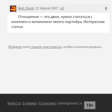
Real_Egoist
, 22 Апреля 2007 ,
url
0
Отношения — это двое, нужно считаться с
мнением и желаниями твоего партнёра. Интересная
статья.
Войдите
или
станьте участником
, чтобы комментировать
News2.ru
:
О сервисе
|
Статистика
| admin@news2.ru
18+