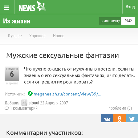
Вход
Из жизни
в мою ленту
2942
Лучшее
Хорошее
Новое
Мужские сексуальные фантазии
Что нужно ожидать от мужчины в постели, если ты
отметили
6
знаешь о его сексуальных фантазиях, и что делать,
если он решил их реализовать?
в архиве
Источник:
megahealth.ru/content/view/39/...
Добавил
stpaul
22 Апреля 2007
1 комментарий
проблема (3)
Комментарии участников: