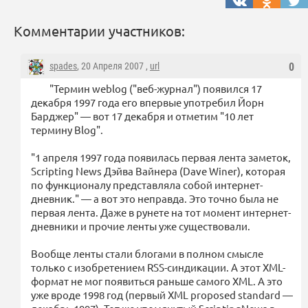
Комментарии участников:
spades
, 20 Апреля 2007 ,
url
0
"Термин weblog ("веб-журнал") появился 17
декабря 1997 года его впервые употребил Йорн
Барджер" — вот 17 декабря и отметим "10 лет
термину Blog".
"1 апреля 1997 года появилась первая лента заметок,
Scripting News Дэйва Вайнера (Dave Winer), которая
по функционалу представляла собой интернет-
дневник." — а вот это неправда. Это точно была не
первая лента. Даже в рунете на тот момент интернет-
дневники и прочие ленты уже существовали.
Вообще ленты стали блогами в полном смысле
только с изобретением RSS-синдикации. А этот XML-
формат не мог появиться раньше самого XML. А это
уже вроде 1998 год (первый XML proposed standard —