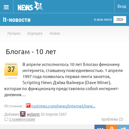
Вход
It-новости
в мою ленту
2826
Лучшее
Хорошее
Новое
Блогам - 10 лет
В апреле исполнилось 10 лет блогам феномену
отметили
37
интернета, ставшему повседневностью. 1 апреля
1997 года появилась первая лента заметок,
в архиве
Scripting News Дэйва Вайнера (Dave Winer),
которая по функционалу представляла собой интернет-
дневник…
Источник:
rustimes.com/news/internet/new...
Добавил
webprm
20 Апреля 2007
2 комментария
проблема (2)