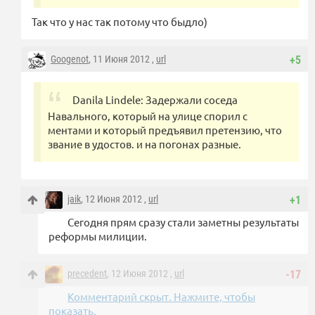
Так что у нас так потому что быдло)
Googenot
, 11 Июня 2012 ,
url
+5
Danila Lindele: Задержали соседа
Навального, который на улице спорил с
ментами и который предъявил претензию, что
звание в удостов. и на погонах разные.
jaik
, 12 Июня 2012 ,
url
+1
Сегодня прям сразу стали заметны результаты
реформы милиции.
precedent
, 12 Июня 2012 ,
url
-17
Комментарий скрыт. Нажмите, чтобы
показать.