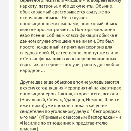
наркоту, патроны, либо документы. Обычно,
обыскиваемый арестовывается сразу же по
окончанию обыска. Но в случае с
оппозиционными шмонами, поисковый обыск
явно не просматривается. Полтора миллиона
евро Ксении Собчак к классификации обыска в
данном случае отношения не имели. Это был
просто нежданный и приятный сюрприз для
следователей. И, естественно, они тут же слили
в Сеть информацию о явно нереволюционных
евро. Так, из серии — получи гранату для любви
народной…
Другие два вида обысков вполне укладываются
в схему сегодняшних мероприятий на квартирах
оппозиционеров. Так как, скорее всего, все они
(Навальный, Собчак, Удальцов, Немцов, Яшин и
иже с ними) уже проходят пока в качестве
свидетелей по уголовному делу о " беспорядках
6-го мая" («Призывы к массовым беспорядкам» и
«Насилие по отношению к представителю
власти» ).