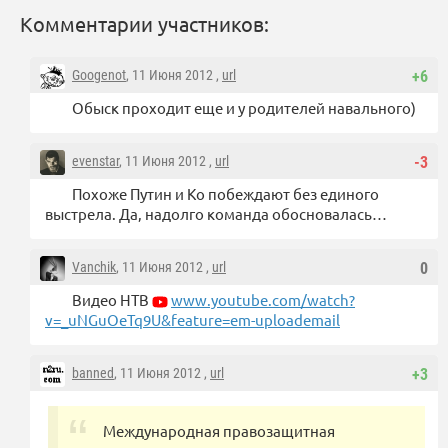
Комментарии участников:
Googenot
, 11 Июня 2012 ,
url
+6
Обыск проходит еще и у родителей навального)
evenstar
, 11 Июня 2012 ,
url
-3
Похоже Путин и Ко побеждают без единого
выстрела. Да, надолго команда обосновалась…
Vanchik
, 11 Июня 2012 ,
url
0
Видео НТВ
www.youtube.com/watch?
v=_uNGuOeTq9U&feature=em-uploademail
banned
, 11 Июня 2012 ,
url
+3
Международная правозащитная