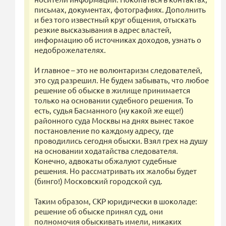
письмах, документах, фотографиях. Дополнить
и без того известный круг общения, отыскать
резкие высказывания в адрес властей,
информацию об источниках доходов, узнать о
недоброжелателях.
И главное – это не волюнтаризм следователей,
это суд разрешил. Не будем забывать, что любое
решение об обыске в жилище принимается
только на основании судебного решения. То
есть, судья Басманного (ну какой же еще!)
районного суда Москвы на днях вынес такое
постановление по каждому адресу, где
проводились сегодня обыски. Взял грех на душу
на основании ходатайства следователя.
Конечно, адвокаты обжалуют судебные
решения. Но рассматривать их жалобы будет
(бинго!) Московский городской суд.
Таким образом, СКР юридически в шоколаде:
решение об обыске принял суд, они
полномочия обыскивать имели, никаких