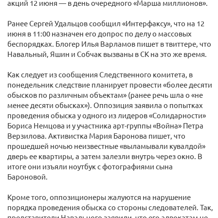
акций 12 июня — в день очередного «Марша миллионов».
Ранее Сергей Удальцов сообщил «Интерфаксу», что на 12
июня в 11:00 назначен его допрос по делу о массовых
беспорядках. Блогер Илья Варламов пишет в твиттере, что
Навальный, Яшин и Собчак вызваны в СК на это же время.
Как следует из сообщения Следственного комитета, в
понедельник следствие планирует провести «более десяти
обысков по различным объектам» (ранее речь шла о «не
менее десяти обысках»). Оппозиция заявила о попытках
проведения обыска у одного из лидеров «Солидарности»
Бориса Немцова и у участника арт-группы «Война» Петра
Верзилова. Активистка Мария Баронова пишет, что
прошедшей ночью неизвестные «выламывали кувалдой»
дверь ее квартиры, а затем залезли внутрь через окно. В
итоге они изъяли ноутбук с фотографиями сына
Бароновой.
Кроме того, оппозиционеры жалуются на нарушение
порядка проведения обыска со стороны следователей. Так,
представители Навального заявили, что его адвокатам не