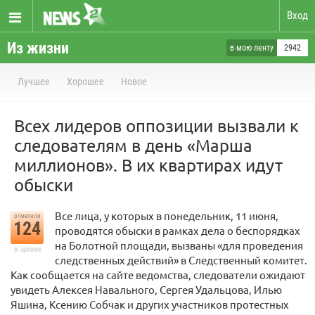
Вход
Из жизни
в мою ленту
2942
Лучшее
Хорошее
Новое
Всех лидеров оппозиции вызвали к
следователям в день «Марша
миллионов». В их квартирах идут
обыски
Все лица, у которых в понедельник, 11 июня,
отметили
124
проводятся обыски в рамках дела о беспорядках
на Болотной площади, вызваны «для проведения
в архиве
следственных действий» в Следственный комитет.
Как сообщается на сайте ведомства, следователи ожидают
увидеть Алексея Навального, Сергея Удальцова, Илью
Яшина, Ксению Собчак и других участников протестных