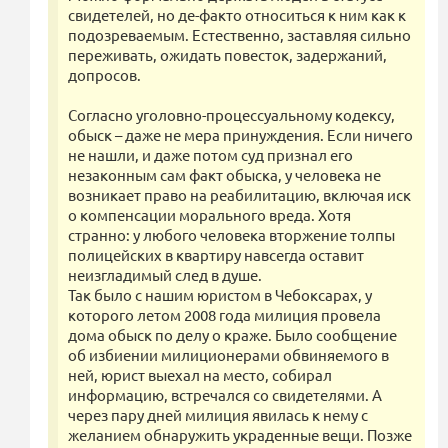
свидетелей, но де-факто относиться к ним как к
подозреваемым. Естественно, заставляя сильно
переживать, ожидать повесток, задержаний,
допросов.
Согласно уголовно-процессуальному кодексу,
обыск – даже не мера принуждения. Если ничего
не нашли, и даже потом суд признал его
незаконным сам факт обыска, у человека не
возникает право на реабилитацию, включая иск
о компенсации морального вреда. Хотя
странно: у любого человека вторжение толпы
полицейских в квартиру навсегда оставит
неизгладимый след в душе.
Так было с нашим юристом в Чебоксарах, у
которого летом 2008 года милиция провела
дома обыск по делу о краже. Было сообщение
об избиении милиционерами обвиняемого в
ней, юрист выехал на место, собирал
информацию, встречался со свидетелями. А
через пару дней милиция явилась к нему с
желанием обнаружить украденные вещи. Позже