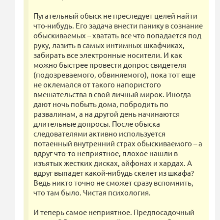
Пугательный обыск не преследует целей найти
что-нибудь. Его задача внести панику в сознание
обыскиваемых – хватать все что попадается под
руку, лазить в самых интимных шкафчиках,
забирать все электронные носители. И как
можно быстрее провести допрос свидетеля
(подозреваемого, обвиняемого), пока тот еще
не оклемался от такого напористого
вмешательства в свой личный мирок. Иногда
дают ночь побыть дома, побродить по
развалинам, а на другой день начинаются
длительные допросы. После обыска
следователями активно используется
потаенный внутренний страх обыскиваемого – а
вдруг что-то неприятное, плохое нашли в
изъятых жестких дисках, айфонах и хардах. А
вдруг выпадет какой-нибудь скелет из шкафа?
Ведь никто точно не сможет сразу вспомнить,
что там было. Чистая психология.
И теперь самое неприятное. Предпосадочный