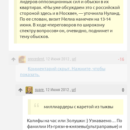
лидеров оппозиционных сил и обыски в их
квартирах. «Мы уже обсуждаем это с российской
стороной здесь и в Москве», — уточнила Нуланд.
По ее словам, визит Мелиа намечен на 13-14
июня. В ходе «переговоров по широкому
спектру вопросов» он, очевидно, поднимет и
тему обысков.
precedent
, 12 Июня 2012 ,
url
-16
Комментарий скрыт. Нажмите, чтобы
показать.
suare
, 12 Июня 2012 ,
url
0
миллиардеры с каретой из тыквы
Калифы на час или Золушки :) Узнаваемо… По
фамилии Из-грязи-в-князевы(ультраправые) и