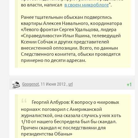
во власти, написал
в своем микроблоге
".
Ранее тщательным обыскам подверглись
квартиры Алексея Навального, координатора
«Левого фронта» Сергея Удальцова, лидера
«Справедливости» Ильи Яшина, телеведущей
Ксении Собчак и других представителей
внесистемной оппозиции. Всего, по данным
Следственного комитета, обыски проводятся
примерно по десяти адресам.
Googenot
, 11 Июня 2012 ,
url
+1
Георгий Албуров: К вопросу о «мировых
нормах»: поговорил с Американской
журналисткой, она сказала случись у них хоть
1/10 от нашего беспредела был бы скандал.
Причем скандал «с последствиями для
президентства Обамы»