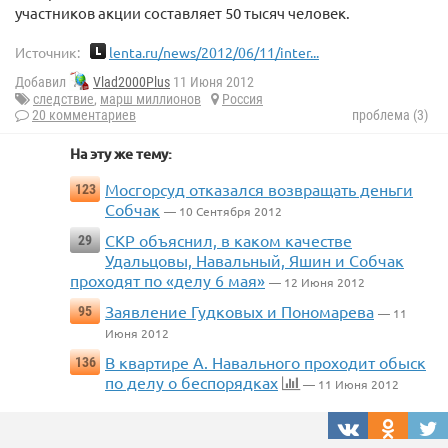
участников акции составляет 50 тысяч человек.
Источник:
lenta.ru/news/2012/06/11/inter...
Добавил
Vlad2000Plus
11 Июня 2012
следствие
,
марш миллионов
Россия
20 комментариев
проблема (3)
На эту же тему:
Мосгорсуд отказался возвращать деньги
123
Собчак
— 10 Сентября 2012
СКР объяснил, в каком качестве
29
Удальцовы, Навальный, Яшин и Собчак
проходят по «делу 6 мая»
— 12 Июня 2012
Заявление Гудковых и Пономарева
95
— 11
Июня 2012
В квартире А. Навального проходит обыск
136
по делу о беспорядках
— 11 Июня 2012