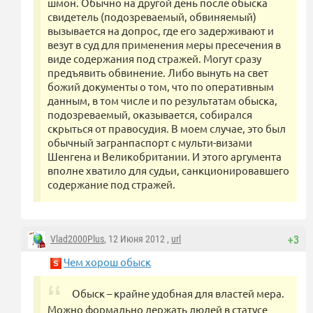
шмон. Обычно на другой день после обыска
свидетель (подозреваемый, обвиняемый)
вызывается на допрос, где его задерживают и
везут в суд для применения меры пресечения в
виде содержания под стражей. Могут сразу
предъявить обвинение. Либо вынуть на свет
божий документы о том, что по оперативным
данным, в том числе и по результатам обыска,
подозреваемый, оказывается, собирался
скрыться от правосудия. В моем случае, это был
обычный загранпаспорт с мульти-визами
Шенгена и Великобритании. И этого аргумента
вполне хватило для судьи, санкционировавшего
содержание под стражей.
Vlad2000Plus
, 12 Июня 2012 ,
url
+3
Чем хорош обыск
Обыск – крайне удобная для властей мера.
Можно формально держать людей в статусе