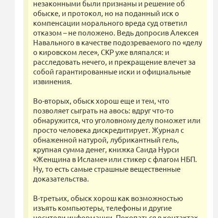
незаконными были признаны и решение об
обыске, и протокол, но на поданный иск о
компенсации морального вреда суд ответил
отказом – не положено. Ведь допросив Алексея
Навального в качестве подозреваемого по «делу
о кировском лесе», СКР уже вляпался: и
расследовать нечего, и прекращение влечет за
собой гарантированные иски и официальные
извинения.
Во-вторых, обыск хорош еще и тем, что
позволяет сыграть на авось: вдруг что-то
обнаружится, что уголовному делу поможет или
просто человека дискредитирует. Журнал с
обнаженной натурой, лубрикантный гель,
крупная сумма денег, книжка Саида Нурси
«Женщина в Исламе» или стикер с флагом НБП.
Ну, то есть самые страшные вещественные
доказательства.
В-третьих, обыск хорош как возможностью
изъять компьютеры, телефоны и другие
носители информации. Покопаться в контактах,