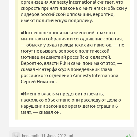
организация Amnesty International считает, что
скорость принятия закона о митингах и обыски у
лидеров российской оппозиции, вероятно,
имеют политическую подоплеку.
«Поспешное принятие изменений в закон о
митингах и собраниях и сегодняшние события,
— обыски у ряда гражданских активистов, — не
могут не вызвать вопрос о политической
мотивации действий российских властей.
Вероятно, власти РФ и сами понимают это», —
сказал «Интерфаксу» в понедельник глава
российского отделения Amnesty International
Сергей Никитин.
«Именно властям предстоит отвечать,
насколько объективно они расследуют дела о
нарушении закона во время демонстрации 6
мая», — сказал он.
begemoth
, 11 Июня 2012 ,
url
+6