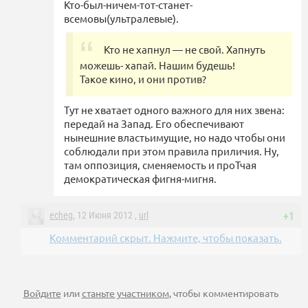
Кто-был-ничем-тот-станет-
всемовы(ультралевые).
Кто не хапнул — не свой. Хапнуть
можешь- хапай. Нашим будешь!
Такое кино, и они против?
Тут не хватает одного важного для них звена:
передай на Запад. Его обеспечивают
нынешние властьимущие, но надо чтобы они
соблюдали при этом правила приличия. Ну,
там оппозиция, сменяемость и проТчая
демократическая фигня-мигня.
echeg
, 12 Июня 2012 ,
url
+1
Комментарий скрыт. Нажмите, чтобы показать.
Войдите
или
станьте участником
, чтобы комментировать