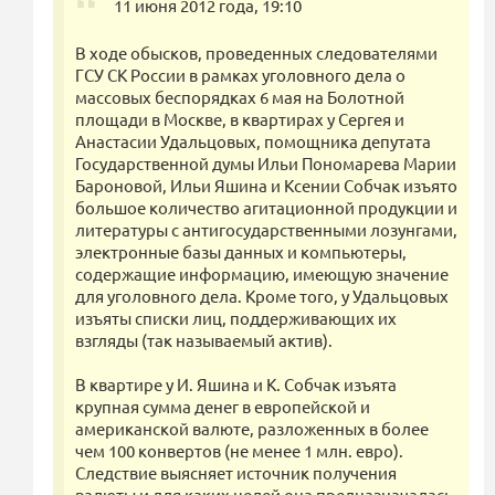
11 июня 2012 года, 19:10
В ходе обысков, проведенных следователями
ГСУ СК России в рамках уголовного дела о
массовых беспорядках 6 мая на Болотной
площади в Москве, в квартирах у Сергея и
Анастасии Удальцовых, помощника депутата
Государственной думы Ильи Пономарева Марии
Бароновой, Ильи Яшина и Ксении Собчак изъято
большое количество агитационной продукции и
литературы с антигосударственными лозунгами,
электронные базы данных и компьютеры,
содержащие информацию, имеющую значение
для уголовного дела. Кроме того, у Удальцовых
изъяты списки лиц, поддерживающих их
взгляды (так называемый актив).
В квартире у И. Яшина и К. Собчак изъята
крупная сумма денег в европейской и
американской валюте, разложенных в более
чем 100 конвертов (не менее 1 млн. евро).
Следствие выясняет источник получения
валюты и для каких целей она предназначалась.